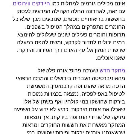
אינם מכילים גורמים למחלות כמו
חיידקים ווירוסים
.
עם זאת, לאחרונה החלה הקהילה המדעית לעסוק
בחששות בריאותיים נוספים, שנובעים מכך שלא כל
החומרים מתפרקים במהלך הטיפול בשפכים.
תרופות וחומרים פעילים שונים שעלולים להימצא
במים יכולים לחדור לקרקע, ומשם לטפס במעלה
שרשרת המזון אל גוף האדם דרך הפירות והירקות
שאנו אוכלים.
מחקר חדש
שערכה פרופ' אורה פלטיאל
מהאוניברסיטה העברית בירושלים והמרכז הרפואי
הדסה מראה שהתרופה קרבמזפין, המשמשת
לטיפול באפילפסיה, נמצאה בכמויות נמוכות
בירקות שהושקו במי קולחין ואף בשתן של אלו
שאכלו את אותם הירקות. כרגע לא ידוע על השפעה
מזיקה של שרידי התרופה בירקות, אך תוצאות
המחקר מאשרות את חששות החוקרים ומראות
שכשאנחנו צורכים ירקות ופירות שהושקו במי