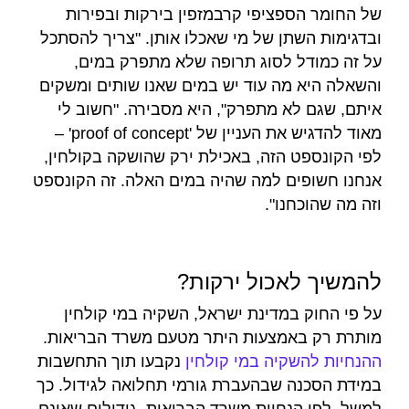
של החומר הספציפי קרבמזפין בירקות ובפירות
ובדגימות השתן של מי שאכלו אותן. "צריך להסתכל
על זה כמודל לסוג תרופה שלא מתפרק במים,
והשאלה היא מה עוד יש במים שאנו שותים ומשקים
איתם, שגם לא מתפרק", היא מסבירה. "חשוב לי
מאוד להדגיש את העניין של 'proof of concept' –
לפי הקונספט הזה, באכילת ירק שהושקה בקולחין,
אנחנו חשופים למה שהיה במים האלה. זה הקונספט
וזה מה שהוכחנו".
להמשיך לאכול ירקות?
על פי החוק במדינת ישראל, השקיה במי קולחין
מותרת רק באמצעות היתר מטעם משרד הבריאות.
ההנחיות להשקיה במי קולחין
נקבעו תוך התחשבות
במידת הסכנה שבהעברת גורמי תחלואה לגידול. כך
למשל, לפי הנחיות משרד הבריאות, גידולים שאינם