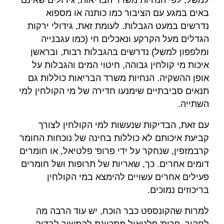
באים במגע עם הציבור כמו כותנה או מספוא
נדרשים במעט הגבלות. לעומת זאת, גידולי ירקות
הגדלים מעל הקרקע ונאכלים חי (כמו עגבנייה
ומלפפון למשל) נדרשים בהגבלות רבות, ובראשן
איכות מי קולחין גבוהה, חיטוי המים והגבלות על
אופן ההשקיה. הנחיות משרד הבריאות כוללות גם
תנאים סביבתיים שימנעו חדירה של מי הקולחין למי
השתייה.
עם זאת, הבדיקות שנעשות למי הקולחין לצורך
קביעת איכותם לא כוללות בחינה של נוכחות החומר
קרבמזפין, שנחקר על ידי פרופ' פלטיאל, או חומרים
דומים אחרים. כך, שאריות של תרופות ושל חומרים
פעילים אחרים עשויים להימצא במי הקולחין
בריכוזים נמוכים.
למרות שהקונספט כבר הוכח, יש עוד הרבה מה
לחקור. פרופ' פלטאיל מתכוונת להמשיך לבדוק