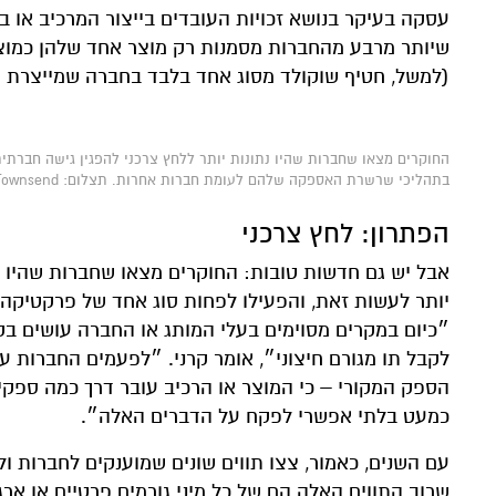
עסקה בעיקר בנושא זכויות העובדים בייצור המרכיב או בג
שיותר מרבע מהחברות מסמנות רק מוצר אחד שלהן כמוצר 
(למשל, חטיף שוקולד מסוג אחד בלבד בחברה שמייצרת סו
החוקרים מצאו שחברות שהיו נתונות יותר ללחץ צרכני להפגין גישה חברתי
בתהליכי שרשרת האספקה שלהם לעומת חברות אחרות. תצלום: Paul Townsend
הפתרון: לחץ צרכני
אבל יש גם חדשות טובות: החוקרים מצאו שחברות שהיו נת
יותר לעשות זאת, והפעילו לפחות סוג אחד של פרקטיק
״כיום במקרים מסוימים בעלי המותג או החברה עושים 
לקבל תו מגורם חיצוני״, אומר קרני. ״לפעמים החברות ע
הספק המקורי – כי המוצר או הרכיב עובר דרך כמה ספקים 
כמעט בלתי אפשרי לפקח על הדברים האלה״.
עם השנים, כאמור, צצו תווים שונים שמוענקים לחברות ול
שרוב התווים האלה הם של כל מיני גורמים פרטיים או ארג