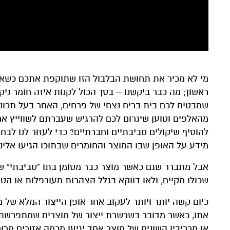
מי לא מכיר את תחושת הבלבול הזו שתוקפת אתכם כשאת
ראשון; מה כבר ביקשנו – בסך הכול לקנות איזה חומר ניק
שמבטיח לכם בית בריח נצחי של פרחים, האחר בעל תכונ
מהאלפים וטוען שיגרום לכם להרגיש שעברתם לשווייץ אח
להוסיף שיקולים סביבתיים וחברתיים? כדי לעזור לנו לבחו
מידע על האופן שבו המוצר והחומרים שבתוכו הגיעו אלינו
אבל מתברר שגם כאשר מוצר כבר מסומן בתו "סביבתי" שכז
שכולו מקיים, ולאו דווקא בגלל הצהרות מעורפלות או הטעייה 
כיום קשה יותר ויותר לעקוב אחר אופן הייצור המלא של מ
אתו, כאשר מדובר בשרשרת ייצור של מוצרים שמתפרשת על
או מרכיביו השונים של מוצר אחד יגיעו מכמה אזורים מר