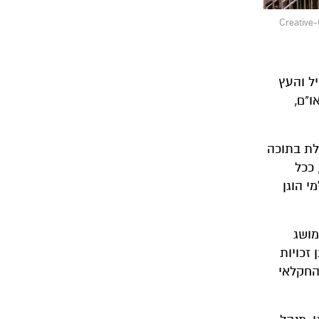
ל והעץ
"ם,
לת בתוכה
 ככל
י הוגן
 (Fair Trade) ושמתייחס למושג
זכויות
החקלאי