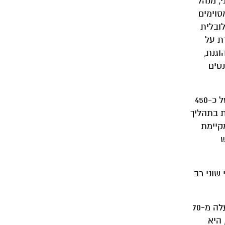
, מנהל
סוימים
לובלית
ת על
גנת,
טים
כדי לבדוק האם הצהרות החברות על סחר הוגן הולמות את המצב בשטח, החוקרים ביצעו סקירה המבוססת על נתונים של כ-450
ת בתהליך
קיימת
ש
שוני רב
ואכן, ממצאי המחקר הראו שלמרות שיותר מ-50 אחוז מהחברות דווקא מתייחסות לנושא של קיימות, ברוב המקרים (למעלה מ-70
היא