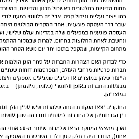
״הנושא של סחר הוגן התחיל כרעיון שאומר שצריך לשלם ש
תחום מדיניות רגולטורית באשכול תכנון ומדיניות, המש
כמו ייצור נעליים וגידול קפה, אבל זה רלוונטי כמעט ל
עובר דרך העסקה פוגענית. אחד המקרים הבולטים היתה 
העסקה פוגענית במפעלים שלה במדינות עולם שלישי, ו
ונחשבת לאחת החלוצות בתחום. למרות שבמקור ההתמקד
מתחום הקיימות, שמקפל בתוכו יחד עם נושא הסחר ההוגן 
חברות פרטיות מרחבי העולם, המפרסמות דוחות שנתיים ב
הייצור שלהן במוצרים או רכיבים שמגיעים מספקים חיצונ
מבצעות החברות באופן וולונטרי (כלומר, מיוזמתן) – במ
במוצריהן.
החוקרים יצאו מנקודת הנחה שלמרות שיש עניין הולך וגובר
בין הגדרותיהן של החברות למונחים וגם במה שהן עושות
אחוז), מדובר היה בחלק קטן בלבד משרשרת האספקה או 