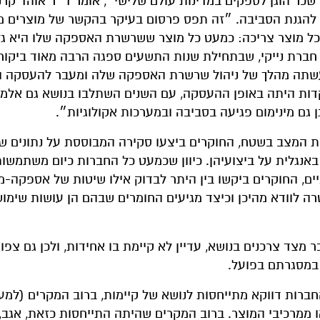
כר הוגן לספקים במדינות עולם שלישי״, אומר ד״ר אוהד קרני
רד להגנת הסביבה. ״זה תפס פרסום בעיקר בהקשר של מוצרים מ
גבי כל מוצר צריכה: כמעט כל מוצר ששרשרת האספקה שלו היא ג
חברת נייקי, שבתחילת שנות התשעים ספגה הרבה מאוד ביקור
עשתה מהלך של ניהול שרשרת האספקה שלה ומעבר להעסקה הו
ות היתה באופן ההעסקה, עם השנים השתלבו בנושא גם אלמנ
גם מינימום פגיעה בסביבה ובמערכות אקולוגיות״.
אנגלית על ביצועיהן. כיוון שכמעט כל החברות כיום משתמשו
יים, החוקרים ביקשו בין היתר לבדוק אילו שיטות של אספקה-מ
טרה לוודא מהיכן וכיצד מגיעים החומרים שבהם הן עושות שימו
 מצד צרכנים בנושא, עדיין לא קיימת בו אחידות, ולכן גם צפוי 
 במסגרתם בפועל.
ממרכיבי המוצר. ברוב המקרים שהיתה התייחסות כזאת, אגב, 