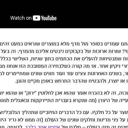
ם עומדים בסופר מול מדף מלא במוצרים שנראים כמעט זהים
וי? שורות ארוכות של בקבוקים ניבטים אליכם מהמדף: זה בעל 
ות שמבטיחות להעלים את הכתמים בתוך שניות, השלישי בכלל 
רי ניקיון אחד. אז מה קורה כשלבחירה המסובכת הזו אנחנו מב
ר, בשנים האחרונות צצים עוד ועוד תווים שונים שמתיימרים למס
 או יוצרו, ולהבטיח שהדבר התרחש באופן מקיים והוגן.
ה, זה לא בהכרח אומר שהוא אכן לחלוטין "ירוק" או שהוא יוצ
של היצרן (מה שנקרא בעברית התיירקקות ובאנגלית Greenwash).
וצר על כל חלקיו: עם כל הדברים החיוביים שתהליך הגלובליזצ
 פני מדינות וחלקים שונים של העולם (זה ממש לא נדיר היו
וחקים זה מזה בעולם – חלקיו של
אייפון אחד בלבד
, לדוגמה, מג