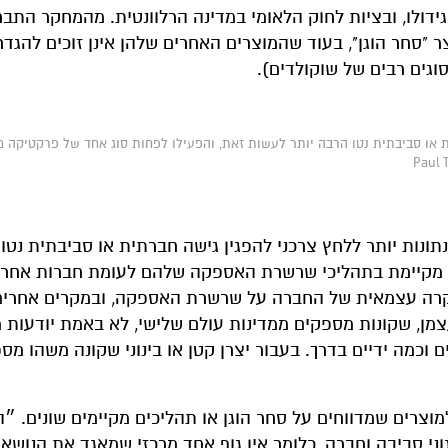
ידולו, ובציות לחוק הלאומי במדינה הרלוונטית. מהמחקר התבר
"סחר הוגן", בעוד שהמוצרים האחרים שלהן אינן זוכים להגדר
גים רבים של שוקולדים).
ת או סביבתית נטו הרבה יותר לעשות זאת, והפעילו לפחות סוג אחד של פרקטיקה מ
ונות יותר ללחץ צרכני להפגין גישה חברתית או סביבתית נטו
ה מקיימת בתהליכי שרשרת האספקה שלהם לעומת חברות אחרו
בקרה עצמאית של החברה על שרשרת האספקה, ובמקרים אחרים 
צמן, שקונות מספקים ממדינות עולם שלישי, לא באמת יודעות מ
וכמה ידיים בדרך. בעבור יצרן קטן או בינוני שקונה משהו מספ
מוצרים שמדווחים על סחר הוגן או תהליכים מקיימים שונים. ״הע
וני סביבה וחברה, כלומר אין גוף אחד מרכזי שמאגד את הנושא