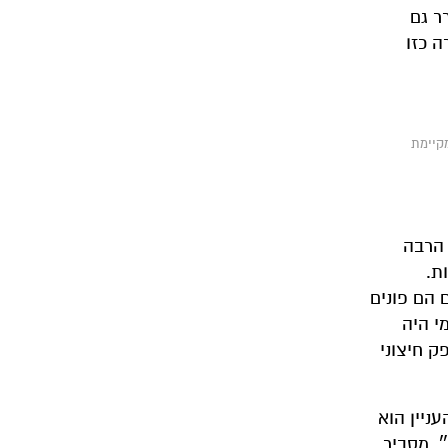
ר גם
ה כזו
קיימת
 הרבה
ת.
הם פונים
י היה
ק חיצוני
ניין הוא
״, מסביר