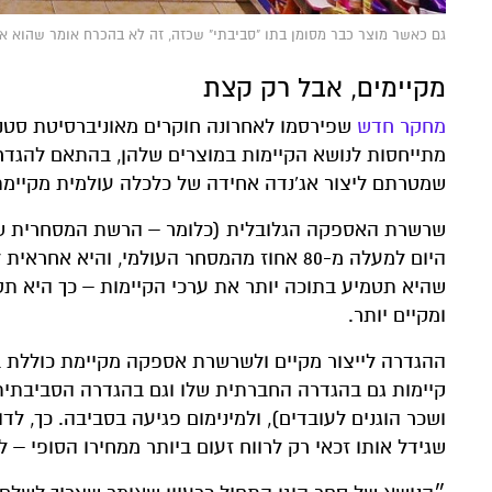
גם כאשר מוצר כבר מסומן בתו "סביבתי" שכזה, זה לא בהכרח אומר שהוא אכן לחלוטין "ירוק"
מקיימים, אבל רק קצת
מחקר חדש
שפירסמו לאחרונה חוקרים מאוניברסיטת סטנפ
מתייחסות לנושא הקיימות במוצרים שלהן, בהתאם להגד
שמטרתם ליצור אג'נדה אחידה של כלכלה עולמית מקיימת
שרשרת האספקה הגלובלית (כלומר – הרשת המסחרית שנו
היום למעלה מ-80 אחוז מהמסחר העולמי, והי
שהיא תטמיע בתוכה יותר את ערכי הקיימות – כך היא תס
ומקיים יותר.
קיימות גם בהגדרה החברתית שלו וגם בהגדרה הסביבתית – 
ושכר הוגנים לעובדים), ולמינימום פגיעה בסביבה. כך, לד
שגידל אותו זכאי רק לרווח זעום ביותר ממחירו הסופי – ל