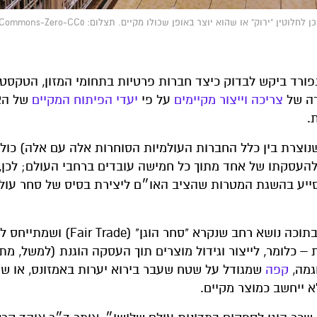
 או שהוא יוצר באופן שכולו מקיים. תצלום: Creative-Commons-Zero-CC0
ורד ביקש לבדוק כיצד חברות פרטיות בתחומי המזון, הטקסטי
רה של
צריכה וייצור מקיימים
על פי
יעדי הפיתוח המקיים
של האו
.
צרת בין כלל החברות העולמיות הסוחרות אלה עם אלה) כול
א אחראית להעסקתו של אחד מתוך כל חמישה עובדים ברחבי העולם; לכן,
ייע בהשגת המטרות שהציב האו״ם ליצירת בסיס של סחר עולמ
ההגדרה לייצור מקיים ולשרשרת אספקה מקיימת כוללת בתוכה נושא רחב שנקרא "סחר הוגן"
כלומר, לייצור וגידול מוצרים תוך העסקה הוגנת (למשל, מתן 
וגמה,
קפה
שמגודל על שטח שעבר בירוא יערות באמזונס, או ש
א ייחשב כמוצר מקיים.