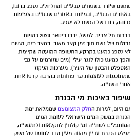
שגשם שיורד בשטחים טבעיים ומחלחלים נספג ברובו,
באזורים הבנויים, ובמיוחד באזורים שבנויים בצפיפות
גבוהה, רובו של הגשם לא יספג.
בדרום תל אביב, למשל, ירדו בינואר 2020 כמויות
גדולות של גשם תוך זמן קצר מאוד. במצב כזה, הגשם
לא נספג כמעט בקרקע החשופה המועטה שקיימת,
והפך כמעט כולו לנגר עילי (מים שזורמים על גבי
האספלט והבטון של העיר). מערכות הניקוז
שמתוכננות לעוצמות נגר פחותות בהרבה קרסו אחת
אחרי השנייה.
שיפור באיכות מי הכנרת
גם היום, למרות ה
חלק המצומצם
שממלאת ימת
הכנרת במשק המים הישראלי לעומת המים
המותפלים לשתייה ומי קולחין לחקלאות ולתעשייה,
מפלס הכנרת עדיין מהווה מעין מדד לחוסנו של משק