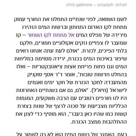
תצלום: chris gallimore – unsplash
לשם השוואה, לפני שנתיים התחלנו את החורף עמוק
מתחת לקו האדום התחתון וברשות המים הזהירו
מירידה של מפלס המים
אל מתחת לקו השחור
– קו
שמעבר לו צפויים נזקים אקולוגיים חמורים, חלקם
בלתי הפיכים, לכנרת. "אולם לעת עתה אנחנו רואים
שיפור באיכות המים בכנרת, ירידה מסוימת במליחות
המים וגם פחות פריחת אצות ציאנובקטריות – ואלו
בהחלט חדשות טובות", אומר ד"ר אסף סוקניק
מהמעבדה לחקר הכנרת של חקר ימים ואגמים
לישראל (חיא"ל). "אולם, גם אם בשנתיים האחרונות
היו לנו חורפים רטובים עם הרבה משקעים, המגמות
הכלליות מצביעות על סכנה לרצף של שנות בצורת
קשות כמו שהיו כאן בעבר", הוא מוסיף כדי לצנן את
ההתלהבות ממצב הכנרת.
כעת, האתגר של רשות המים הוא לא רק לשמור על