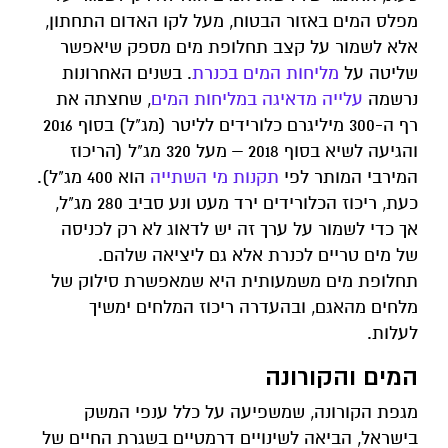
מפלס המים באזור הבטוח, מעל לקו האדום התחתון,
אלא לשמור על קצב תחלופת מים מספק שיאפשר
שליטה על
מליחות המים בכנרת
. בשנים האחרונות
נרשמה
עלייה מדאיגה במליחות המים
, שחצתה את
רף ה-300 מיליגרם כלורידים לליטר (מג"ל) בסוף 2016
והגיעה לשיא בסוף 2018 – מעל 320 מג"ל (הריכוז
המירבי המותר לפי
תקנות מי השתייה
הוא 400 מג"ל).
כעת, ריכוז הכלורידים ירד מעט ונע סביב 280 מג"ל,
אך כדי לשמור על ערך זה יש לדאוג לא רק לכניסה
של מים טריים לכנרת אלא גם ליציאה שלהם.
תחלופת מים משמעותית היא שמאפשרת סילוק של
מלחים מהאגם, ובהעדרה ריכוז המלחים ימשיך
לעלות.
המים והקורונה
מגפת הקורונה, שמשפיעה על כלל ענפי המשק
בישראל, הביאה לשינויים דרמטיים בשגרת החיים של