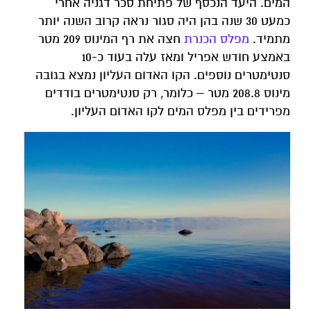
המים. היעד הנכסף של פתיחת סכר דגניה אחרי
כמעט 30 שנה בהן היה סגור נראה קרוב השנה יותר
מתמיד.
מפלס הכנרת
חצה את רף המינוס 209 מטר
באמצע חודש אפריל ומאז עלה בעוד כ-10
סנטימטרים נוספים. הקו האדום העליון נמצא בגובה
מינוס 208.8 מטר – כלומר, רק סנטימטרים בודדים
מפרידים בין מפלס המים לקו האדום העליון.