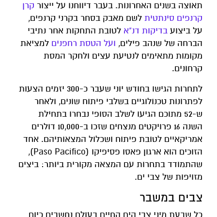
תאוצה בשנים האחרונות. בעבר דיווחנו על ייצור
קרן
קרנפים סינתטית
לשם מאבק בסחר בקרני קרנפים,
על ביצוע
בדיקות דנ"א
לטובת התחקות אחר נתיבי
הברחה של שנהב פילים,
ועל הטסת רחפנים
למציאת
מקומות מתאימים לנטיעת עצים ולחקר המסת
קרחונים.
לתחרות הגישו בחודש יוני שעבר כ-300 יזמים הצעות
לפתרונות טכנולוגיים בשלבי פיתוח שונים, ולאחר
ש-52 מתוכם הגיעו לשלב הסופי נבחרו בתחילת
השנה 16 פרויקטים מנצחים שזכו ב-10,000 דולרים
אמריקאיים לטובת פיתוח ושכלול המצאותיהם. אחד
הזוכים הוא ארגון פאסו פסיפיקו (Paso Pacifico),
שהתמודד בתחרות עם המצאה מקורית ביותר: ביצים
מזויפות של צבי ים.
צבים במשבר
כל שבעת מיני צבי הים החיים בעולם נחשבים כיום