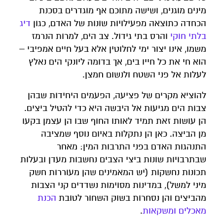
מינים מוגנים, ושישה מתוכם אף מוגדרים בסכנת
הכחדה כתוצאה מפעילויות שונות של האדם, כגון
דיג
בלתי חוקי
והרס בתי גידול. צב הים, למרות הנרמז
משמו, אינו יצור ימי לחלוטין אלא בעל חיים אמפיבי –
הוא חי את כל חייו בים, אך בדומה ליונקי הים נאלץ
לעלות אל פני השטח ולנשום חמצן.
להוציא מקרים של פציעה, הפעמים היחידות שבהן
צבות הים מגיעות אל היבשה היא כדי להטיל ביצים.
הן עושות זאת תמיד לאותו החוף שבו הן עצמן בקעו
מן הביצה. כאן הן נתקלות באיום נוסף שמציבה
התנהגות האדם בפני התרבות המין: מאחר
שבתרבויות שונות ביצי הצבים נחשבות מעדן ובעלות
תכונות נחשקות (יש המאמינים שהן מעוררות חשק
מיני למשל), במדינות מסוימות נשדדים קני הצבות
מהביצים והן נסחרות בשוק השחור לטובת
הכנת
מאכלים ומשקאות
.