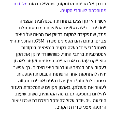
בדרכן אל מדינות מרוחקות, שנמצא בדמות
מלכודת
מתוחכמת לשודדי הקנים
.
אנשי הארגון הציגו בתחרות הטכנולוגית המצאה
ייחודית – ביצה מזויפת המיוצרת במדפסת תלת
ממד, שתפקידה לחקות בדיוק את מראה של ביצת
צב ים. בתוכה הם מטמינים משדר GSM, והתכנית היא
לשתול "ביצים" כאלה בקנים הנמצאים בנקודות
אסטרטגיות ברחבי החוף. כשהשודד ירוקן את הקן
הוא ייקח עמו גם את הביצה המזויפת ויעזור לארגון
לעקוב אחר הנתיב שעוברות ביצי הצבים. כך אפשר
יהיה להתחקות אחר הרשתות הסבוכות העוסקות
בסחר בלתי חוקי במין זה ובמינים אחרים בתקווה
לעצור את פעולתן. בארגון מקווים שהמלכודת תעזור
להילחם בתופעה גם ברמה המקומית, משום שעצם
הידיעה שהשודד עלול להיתקל במלכודת שכזו ייצור
הרתעה מפני שדידת הקנים.