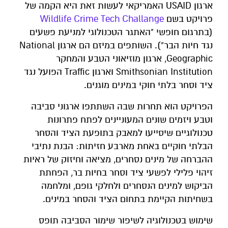
ארגון USAID האמריקאי לעשות זאת היא הקמה של
פרויקט בשם
Wildlife Crime Tech Challange
(בתרגום חופשי "האתגר הטכנולוגי למניעת פשעים
נגד חיות הבר"). השותפים במיזם הם ארגון National
Geographic, ארגון מוזיאוני הטבע והמחקר
Smithsonian Institution וארגון Traffic הפועל נגד
ציד וסחר בלתי חוקי במינים מוגנים.
הפרויקט הוא תחרות שבה השתתפו ארגוני סביבה
וטבע ויזמים שונים המעוניינים לפתח פתרונות
טכנולוגיים שיסייעו למאבק בתופעת הציד והסחר
הבלתי חוקיים באחת מארבע חזיתות: הבנת נתיבי
ההברחה של מינים נסחרים, מציאה וחיזוק של ראיות
זיהוי פלילי לפשעי ציד וסחר בחיות בר, הפחתת
הביקוש למינים הנסחרים ולחלקי גופם, ומלחמה
בשחיתות הקיימת בתחום הציד והסחר במינים.
שימוש בטכנולוגיה לשיפור שימור הסביבה תופס