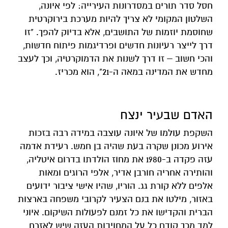
חסל סדר תורים במסדרונות העירייה: לפי איונה,
השלטון המקומי לא צריך להיות מערכת בירוקרטית
שחוסמת יוזמות של התושבים, אלא בדיוק להפך. "זו
דרך לייצר רעיונות חדשים ופרדיגמות פיתוח חדשות,
והכי חשוב – זו דרך לשנות את הדמוקרטיה, וכך לעצב
מחדש את המדינה במאה ה-21", הוא מכריז.
האדם שבעיר ינצח
השקפת עולמו של איונה עוצבה במידה רבה בזכות
אירוע מכונן שקרה בעת שהיה בן חמש. רעידת אדמה
עזה פקדה ב-1980 את מחוז הולדתו בדרום איטליה,
והותירה אחריה חורבן אדיר, אלפי הרוגים ומאות
אלפים ללא קורת גג. הוריו, שהיו אישי ציבור ידועים
באזור, מילטו את בנם הצעיר לקרובי משפחה בארצות
הברית והקדישו את כל זמנם לפעולות השיקום. איוני
למד מכך קודם כל על המחויבות העזה שיש לאזרח