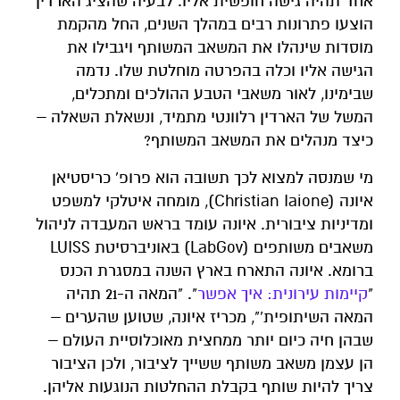
אחד תהיה גישה חופשית אליו. לבעיה שהציג הארדין
הוצעו פתרונות רבים במהלך השנים, החל מהקמת
מוסדות שינהלו את המשאב המשותף ויגבילו את
הגישה אליו וכלה בהפרטה מוחלטת שלו. נדמה
שבימינו, לאור משאבי הטבע ההולכים ומתכלים,
המשל של הארדין רלוונטי מתמיד, ונשאלת השאלה –
כיצד מנהלים את המשאב המשותף?
מי שמנסה למצוא לכך תשובה הוא פרופ' כריסטיאן
איונה (Christian Iaione), מומחה איטלקי למשפט
ומדיניות ציבורית. איונה עומד בראש המעבדה לניהול
משאבים משותפים (LabGov) באוניברסיטת LUISS
ברומא. איונה התארח בארץ השנה במסגרת הכנס
"
קיימות עירונית: איך אפשר
". "המאה ה-21 תהיה
המאה השיתופית'", מכריז איונה, שטוען שהערים –
שבהן חיה כיום יותר ממחצית מאוכלוסיית העולם –
הן עצמן משאב משותף ששייך לציבור, ולכן הציבור
צריך להיות שותף בקבלת ההחלטות הנוגעות אליהן.