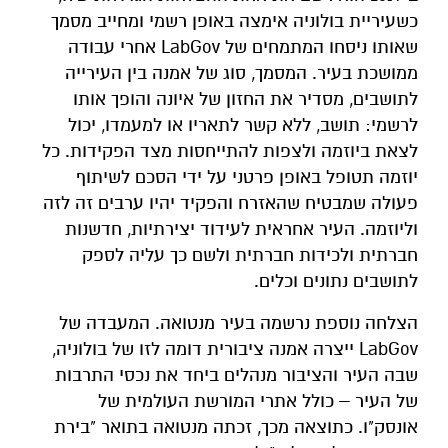
כשעיריית בולוניה אימצה באופן רשמי ומחייב מסמך
שאותו ניסחו המתמחים של LabGov אחרי עבודה
ממושכת בעיר. המסמך, סוג של אמנה בין העירייה
לתושבים, מסדיר את החזון של איונה והופך אותו
לרשמי: תושב, ללא קשר לתאריו או למעמדו, יכול
לצאת ביוזמה ולצפות להתייחסות מצד הפקידות. כל
יוזמה תטופל באופן פרטני על ידי הסכם לשיתוף
פעולה שמבטיח שהאזרח והפקיד יהיו ערבים זה לזה
וליוזמה. העיר אחראית לעידוד יצירתיות, חדשנות
חברתית ולכידות חברתית ולשם כך עליה לספק
לתושבים נתונים וכלים.
הצלחה נוספת נרשמה בעיר מנטואה. המעבדה של
LabGov ייצרה אמנה ציבורית דומה לזו של בולוניה,
שבה העיר והציבור מנהלים ביחד את נכסי התרבות
של העיר – כולל אתרי המורשת העולמית של
אונסק"ו. כתוצאה מכך, זכתה מנטואה בתואר "בירת