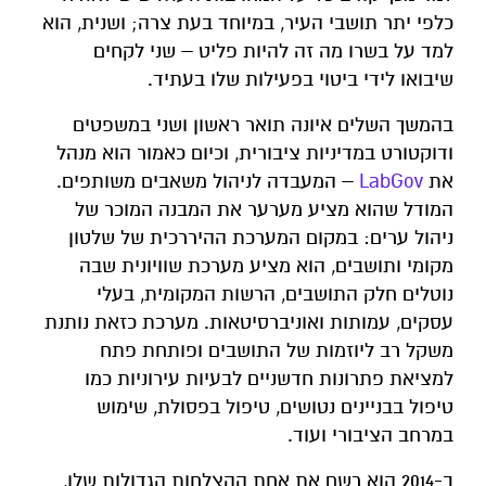
כלפי יתר תושבי העיר, במיוחד בעת צרה; ושנית, הוא
למד על בשרו מה זה להיות פליט – שני לקחים
שיבואו לידי ביטוי בפעילות שלו בעתיד.
בהמשך השלים איונה תואר ראשון ושני במשפטים
ודוקטורט במדיניות ציבורית, וכיום כאמור הוא מנהל
את
LabGov
– המעבדה לניהול משאבים משותפים.
המודל שהוא מציע מערער את המבנה המוכר של
ניהול ערים: במקום המערכת ההיררכית של שלטון
מקומי ותושבים, הוא מציע מערכת שוויונית שבה
נוטלים חלק התושבים, הרשות המקומית, בעלי
עסקים, עמותות ואוניברסיטאות. מערכת כזאת נותנת
משקל רב ליוזמות של התושבים ופותחת פתח
למציאת פתרונות חדשניים לבעיות עירוניות כמו
טיפול בבניינים נטושים, טיפול בפסולת, שימוש
במרחב הציבורי ועוד.
ב-2014 הוא רשם את אחת ההצלחות הגדולות שלו,