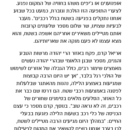
אופנוענים או ג'יפים משהו בחוויה של המקום נפגע.
לצערי התופעה הזו הולכת וגוברת, כמעט בכל שבוע
אנחנו נתקלים בפגיעה בשטח בגלל רכבים". מעבר
לבעיות שצוינו, שר שלום מספר שלעתים קרובות
אותם מטיילים משאירים אחריהם אשפה בשטח, והוא
מצא עצמו לא פעם מנקה את שאריותיהם.
אריאל קדם, פקח באזור הרי יהודה מרשות הטבע
והגנים, מספר שבגן הלאומי שבהרי יהודה נעשים
מאמצים שימור רבים, כולל הגבלה של אזורים לשימוש
של הולכי רגל בלבד, "אך יש היום הרבה קבוצות
שמגיעות באמצע הלילה, נהנות מהאתגר שבלעלות
לפסגה באמצעות רכבי שטח. הם דרסו שם כבר את
כל האזור, הסלעים מלאים בסימנים שחורים של
רכבים, זה לא נראה טוב". בנוסף, קדם מספר כי עצם
הכניסה של כלי רכב בשעות הלילה פוגעת בבעלי
החיים: "במהלך היום מגיעים הרבה מטיילים לשטח,
לכן בערב אנחנו רוצים להשאיר את המקום לפעילות