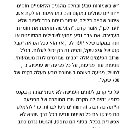
"יש בשמורות טבע ובחלק מהגנים הלאומיים חוקים
ייחודיים שחלים במקום והם כמו איסור הדלקת אש,
איסור שהייה בלילה, איסור כניסת רכב לאזור שלא
יועד לכך", אומר קדם. "הענישה תואמת את חומרת
העבירה. אם אדם נסע מחוץ לשבילים המסומנים או
חנה במקום שלא יועד לכך, אז הוא ככל הנראה יקבל
קנס של 365 שקל, ומפה זה רק יכול לעלות. בגלל
שרוב הפעמים אלה רכבים שגורמים לנזק משמעותי,
נוספות עוד פגיעות, על כל פגיעה יש ענישה. כך,
למשל, פגיעה בצומח בשמורת טבע תעלה בקנס של
730 שקל".
על פי קדם, לעתים הענישה לא מסתיימת רק בקנס
כספי: "היה לנו מקרה שבו החומרה של הפגיעה
הייתה כה רבה, והחשודים ניסו לברוח. כדי להימלט
הם פירקו את כל השטח ונסעו בכל דרך שהיא לא
אפשרית בכלל. בסוף הם נתפסו, והגשנו נגדם כתב