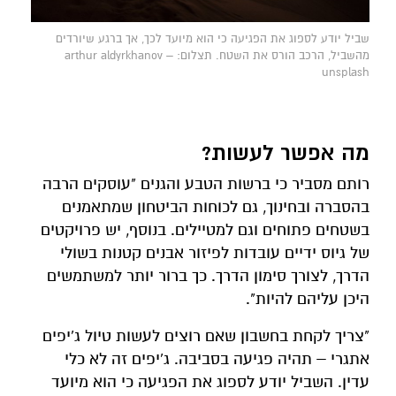
שביל יודע לספוג את הפגיעה כי הוא מיועד לכך, אך ברגע שיורדים
מהשביל, הרכב הורס את השטח. תצלום: arthur aldyrkhanov –
unsplash
מה אפשר לעשות?
רותם מסביר כי ברשות הטבע והגנים "עוסקים הרבה
בהסברה ובחינוך, גם לכוחות הביטחון שמתאמנים
בשטחים פתוחים וגם למטיילים. בנוסף, יש פרויקטים
של גיוס ידיים עובדות לפיזור אבנים קטנות בשולי
הדרך, לצורך סימון הדרך. כך ברור יותר למשתמשים
היכן עליהם להיות".
"צריך לקחת בחשבון שאם רוצים לעשות טיול ג'יפים
אתגרי – תהיה פגיעה בסביבה. ג'יפים זה לא כלי
עדין. השביל יודע לספוג את הפגיעה כי הוא מיועד