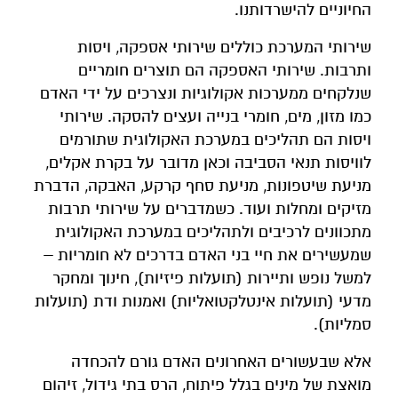
החיוניים להישרדותנו.
שירותי המערכת כוללים שירותי אספקה, ויסות
ותרבות. שירותי האספקה הם תוצרים חומריים
שנלקחים ממערכות אקולוגיות ונצרכים על ידי האדם
כמו מזון, מים, חומרי בנייה ועצים להסקה. שירותי
ויסות הם תהליכים במערכת האקולוגית שתורמים
לוויסות תנאי הסביבה וכאן מדובר על בקרת אקלים,
מניעת שיטפונות, מניעת סחף קרקע, האבקה, הדברת
מזיקים ומחלות ועוד. כשמדברים על שירותי תרבות
מתכוונים לרכיבים ולתהליכים במערכת האקולוגית
שמעשירים את חיי בני האדם בדרכים לא חומריות –
למשל נופש ותיירות (תועלות פיזיות), חינוך ומחקר
מדעי (תועלות אינטלקטואליות) ואמנות ודת (תועלות
סמליות).
אלא שבעשורים האחרונים האדם גורם להכחדה
מואצת של מינים בגלל פיתוח, הרס בתי גידול, זיהום