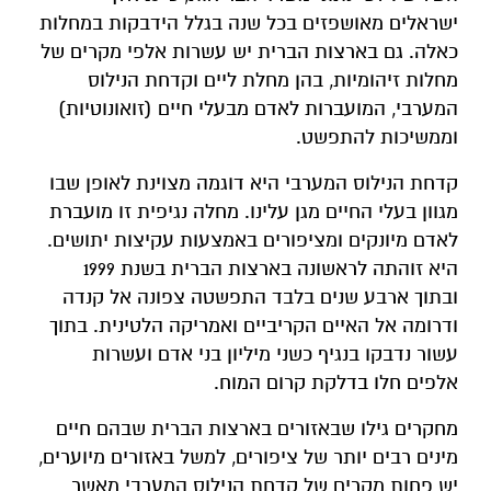
ישראלים מאושפזים בכל שנה בגלל הידבקות במחלות
כאלה. גם בארצות הברית יש עשרות אלפי מקרים של
מחלות זיהומיות, בהן מחלת ליים וקדחת הנילוס
המערבי, המועברות לאדם מבעלי חיים (זואונוטיות)
וממשיכות להתפשט.
קדחת הנילוס המערבי היא דוגמה מצוינת לאופן שבו
מגוון בעלי החיים מגן עלינו. מחלה נגיפית זו מועברת
לאדם מיונקים ומציפורים באמצעות עקיצות יתושים.
היא זוהתה לראשונה בארצות הברית בשנת 1999
ובתוך ארבע שנים בלבד התפשטה צפונה אל קנדה
ודרומה אל האיים הקריביים ואמריקה הלטינית. בתוך
עשור נדבקו בנגיף כשני מיליון בני אדם ועשרות
אלפים חלו בדלקת קרום המוח.
מחקרים גילו שבאזורים בארצות הברית שבהם חיים
מינים רבים יותר של ציפורים, למשל באזורים מיוערים,
יש פחות מקרים של קדחת הנילוס המערבי מאשר