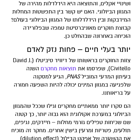
ושינויי אקלים, והתוצאה היא הידלדלות מהירה של
המגוון הביולוגי. האם יש קשר בין התפשטות המחלות
המידבקות ובין הידלדלותו של המגוון הביולוגי בעולם?
קבוצת חוקרים מאוניברסיטת טמפה שבפלורידה
הוכיחה באחרונה שבהחלט כן.
יותר בעלי חיים – פחות נזק לאדם
צוות החוקרים בראשותו של דיוויד סיביטלו (David J.
Civitello), שפרסמו את
תוצאות מחקרם
השנה
בעיתון המדעי המוביל
PNAS
, הגיע למסקנה
שלפגיעה במגוון המינים יכולה להיות השפעה חמורה
על בריאותנו.
הם סקרו יותר ממאתיים מחקרים וגילו שככל שהמגוון
הביולוגי במערכת אקולוגית הוא גבוה יותר, כך קטנה
שם שכיחות טפילים גורמי מחלות – חיידקים, נגיפים,
תולעים, פטריות ומרעין בישין אחרים. מחקר זה מוכיח
את ההשערה של אפקט הדילול (dilution effect)