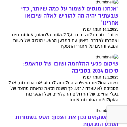
"אנחנו מנסים לשמור על כמה שיותר, כדי
שבעתיד יהיה מה להוריש לאלה שיבואו
אחרינו"
14.1.2025 תומר עתיר
פרופ' דרור הבלנה מדבר על לטאות, מלחמות, אסונות נפט
ואהבתו למדבר. ריאיון עם המדען הראשי הנכנס של רשות
הטבע והגנים על אתגרי התפקיד
שיקום פגעי המלחמה ושובו של טראמפ:
סיכום 2024 בסביבה
13.1.2025 תומר עתיר
בשנה החולפת המשיכה המלחמה לתפוס את הכותרות, אבל
הסביבה לא עצרה לרגע. כך השנה הזאת נראתה מהצד של
בעלי החיים, של הגידולים החקלאיים ושל המערכות
האקולוגיות הסובבות אותנו
איך משקמים נכון את הצפון: מסע בשמורות
הטבע הפגועות