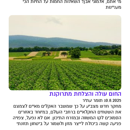
מי אתם, אלמוגי אבן? השאלות החמות על החיות הכי
מעניינות
החום עולה והצלחת מתרוקנת
10.8.2025 תומר עתיר
מחקר חדש מצביע על כך שמשבר האקלים מאיים לצמצם
את השטחים החקלאיים ברחבי העולם, במיוחד באזורים
הסמוכים לקו המשווה ובמזרח התיכון. אם לא נפעל, צפויה
פגיעה קשה ביכולת לייצר מזון ולשמור על ביטחון תזונתי