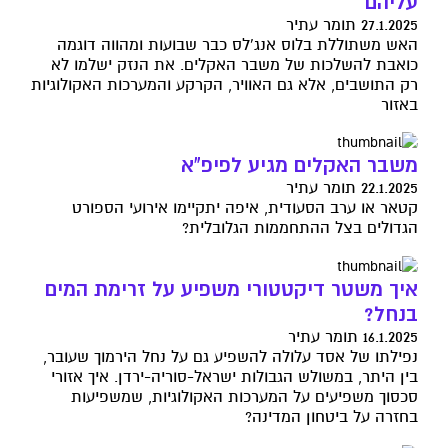
עליהם
27.1.2025 תומר עתיר
האש משתוללת בלוס אנג'לס כבר שבועות ומהווה דוגמה
כואבת להשלכות של משבר האקלים. את הנזק ישלמו לא
רק התושבים, אלא גם האוויר, הקרקע והמערכות האקולוגיות
באזור
משבר האקלים מגיע לפיפ"א
22.1.2025 תומר עתיר
קטאר או ערב הסעודית, איפה יתקיימו אירועי הספורט
הגדולים בצל ההתחממות הגלובלית?
איך משטר דיקטטורי משפיע על זרימת המים
בנחל?
16.1.2025 תומר עתיר
נפילתו של אסד עלולה להשפיע גם על נחל הירמוך שעובר,
בין היתר, במשולש הגבולות ישראל-סוריה-ירדן. איך אזורי
סכסוך משפיעים על המערכות האקולוגיות, שמשפיעות
בחזרה על ביטחון המדינה?