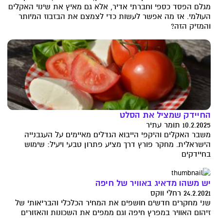
מגלם הפסד כספי וחברתי אדיר, אלא גם מאיץ את שינוי האקלים
העולמי. אז מה אפשר לעשות כדי לצמצם את הבזבוז המיותר
והמזיק הזה?
החיידק שמציל את הסלט
10.2.2025 תומר עתיר
משבר האקלים והיקפי הייבוא הגדלים מאיימים על העגבנייה
הישראלית. מחקר פורץ דרך מציע פתרון טבעי ויעיל: שימוש
בחיידקים
יש משהו מדאיג באוויר של חיפה
24.2.2021 רחלי ווקס
שני מחקרים חדשים חושפים את המחיר הכלכלי והבריאותי של
זיהום האוויר במפרץ חיפה וגם ממפים את השכונות והאזורים