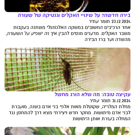
בירה חדשה? על שינויי האקלים וגנטיקה של שעורה
23.12.2024 תומר עתיר
אחד הרכיבים החשובים במשקה האלכוהולי משתנה בעקבות
משבר האקלים. מדענים מנסים להבין איך זה ישפיע על השעורה,
מהשדה ועד ברז הבירה
עקיצה טובה: מה שלא הורג מחשל
31.12.2024 תומר עתיר
מחלת המלריה, שקוטלת מאות אלפי בני אדם בשנה, מועברת
לבני אדם מיתושות. מחקר חדש ויצירתי מצא דרך להתחסן נגד
המחלה בעזרת אותן היתושות