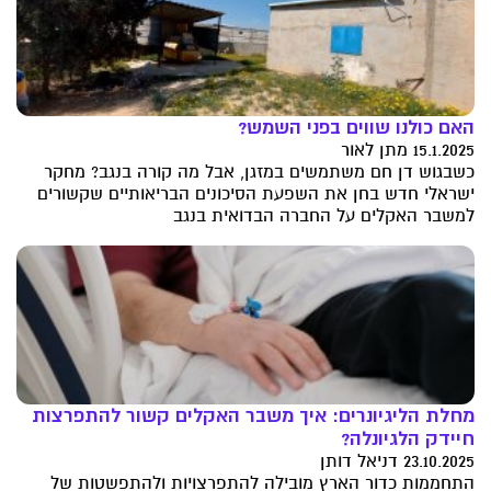
האם כולנו שווים בפני השמש?
15.1.2025 מתן לאור
כשבגוש דן חם משתמשים במזגן, אבל מה קורה בנגב? מחקר
ישראלי חדש בחן את השפעת הסיכונים הבריאותיים שקשורים
למשבר האקלים על החברה הבדואית בנגב
מחלת הליגיונרים: איך משבר האקלים קשור להתפרצות
חיידק הלגיונלה?
23.10.2025 דניאל דותן
התחממות כדור הארץ מובילה להתפרצויות ולהתפשטות של