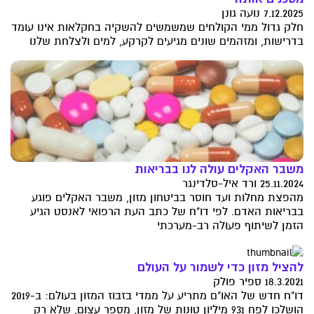
7.12.2025 נועה גונן
חלק גדול ממי הקולחים שמשמשים להשקיה בחקלאות אינו עומד
בדרישות, ומזהמים שונים מגיעים לקרקע, למים ולצלחת שלנו
משבר האקלים עולה לנו בבריאות
25.11.2024 ורד איל-סלדינגר
מהפצת מחלות ועד חוסר בביטחון מזון, משבר האקלים פוגע
בבריאות האדם. לפי דו"ח של כתב העת הרפואי לאנסט הגיע
הזמן לשיתוף פעולה רב-מערכתי
להציל מזון כדי לשמור על העולם
18.3.2021 ספיר פולק
דו"ח חדש של האו"ם מתריע על ממדי בזבוז המזון בעולם: ב-2019
הושלכו לפח 931 מיליון טונות של מזון, מספר עצום, שלא רק