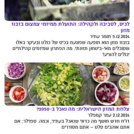
לכיס, לסביבה ולקהילה: התועלת ממיזמי צמצום בזבוז
מזון
5.12.2024 תומר עתיר
בזבוז מזון הוא תופעה שפוגעת בכיס של כולנו ובעיקר באלו
שסובלים מאי-ביטחון תזונתי. מה הפתרון שמיזמים קהילתיים
יכולים להציע?
צלחת המזון הישראלית: מה נאכל ב-2050?
2.12.2024 עמר קמפלר
דו"ח חדש חושף מה כדאי שנאכל בעתיד, וכמה. ספוילר: אם
אתם אוהבים סלט – אתם מסודרים