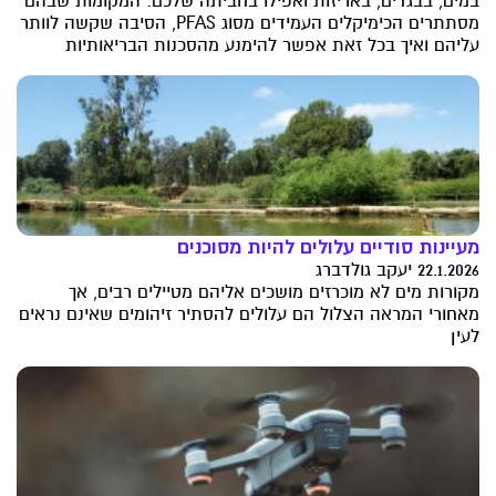
במים, בבגדים, באריזות ואפילו בחביתה שלכם: המקומות שבהם
מסתתרים הכימיקלים העמידים מסוג PFAS, הסיבה שקשה לוותר
עליהם ואיך בכל זאת אפשר להימנע מהסכנות הבריאותיות
מעיינות סודיים עלולים להיות מסוכנים
22.1.2026 יעקב גולדברג
מקורות מים לא מוכרזים מושכים אליהם מטיילים רבים, אך
מאחורי המראה הצלול הם עלולים להסתיר זיהומים שאינם נראים
לעין