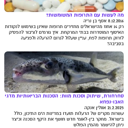
מה לעשות עם התרופות המשומשות?
8.12.2016 אסף בן נריה
רק 14 אחוז מהישראלים מחזירים תרופות שאינן בשימוש לנקודות
האיסוף המוסדרות בבתי המרקחת. איך גורמים לציבור להפסיק
לזרוק תרופות לפח, עניין שעלול לגרום להרעלה ולפגיעה
בסביבה?
סחרחורת, שיתוק וסכנת מוות: הסכנות הבריאותיות מדגי
האבו-נפחא
21.2.2025 אוולין אנקה
עשרות מקרים של הרעלות תועדו במדינות הים התיכון, כולל
בישראל. מחקר בין-לאומי חדש חושף את היקף הסכנה וכיצד
ניתן להישמר מהמין הפולש