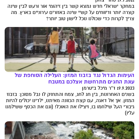
במחקר ישראלי חדש נמצא קשר בין זיהומי אור ורעש לבין שינה
קצרה יותר ודיווחים על קשיי שינה באזורים עירוניים בארץ. מה
צריך לקרות כדי שכולנו נוכל לישון טוב יותר?
העימות הגדול נגד בזבוז המזון: העלילה הסוחפת של
עונת החגים מתרחשת אצלכם במטבח
19.9.2023 ד"ר מיכל ביטרמן
בשנים האחרונות, בין חג לחג, צמח והתחזק לו נבל מסוכן: בזבוז
המזון. אך אל דאגה, עם קצת הכוונה מאיתנו, ילדינו יכולים להיות
גיבורי העל שילחמו בו, ויצילו את האוכל! (וגם את הכסף ששילמנו
עליו)