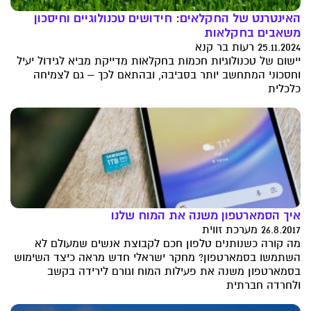
האינטרנט של החקלאים: חידושים טכנולוגיים וחיסכון
משאבים בחקלאות
25.11.2024 רעות בר קנא
יישום של טכנולוגיות חכמות בחקלאות מדייקת מביא לגידול יעיל
וחסכוני המתחשב יותר בסביבה, ובהתאם לכך – גם לצמיחה
כלכלית
איך הסמארטפון משנה את המוח שלנו
26.8.2017 מערכת זווית
מה קורה כשנותנים טלפון חכם לקבוצת אנשים שמעולם לא
השתמשו בסמארטפון? מחקר ישראלי חדש מראה כיצד השימוש
בסמארטפון משנה את פעילות המוח וגורם לירידה בקשב
ולחרדה חברתית