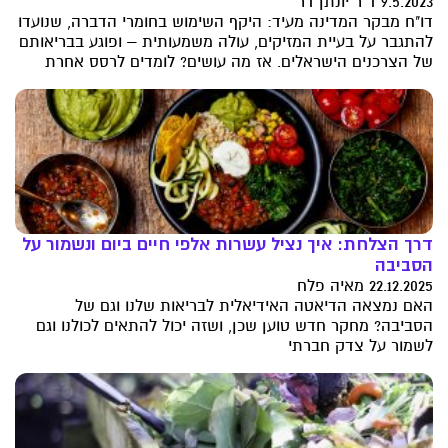
9.5.2023 ד"ר יונתן דר
דו"ח מבקר המדינה מעיד: היקף השימוש בחומרי הדברה, שנועדו
להתגבר על בעיית המזיקים, עולה משמעותית – ופוגע בבריאותם
של הצרכנים הישראלים. אז מה עושים? לומדים לרסס אחרת
דרך הצלחת: איך נציל עשרות אלפי חיים ביום ונשמור על
הסביבה
22.12.2025 מאיה פלח
האם נמצאה הדיאטה האידיאלית לבריאות שלנו וגם של
הסביבה? מחקר חדש טוען שכן, ושזה יכול להתאים לכולנו וגם
לשמור על צדק חברתי