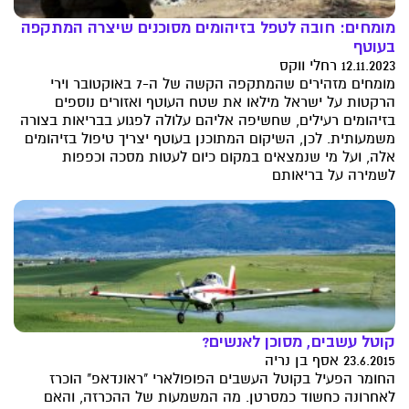
מומחים: חובה לטפל בזיהומים מסוכנים שיצרה המתקפה
בעוטף
12.11.2023 רחלי ווקס
מומחים מזהירים שהמתקפה הקשה של ה-7 באוקטובר וירי
הרקטות על ישראל מילאו את שטח העוטף ואזורים נוספים
בזיהומים רעילים, שחשיפה אליהם עלולה לפגוע בבריאות בצורה
משמעותית. לכן, השיקום המתוכנן בעוטף יצריך טיפול בזיהומים
אלה, ועל מי שנמצאים במקום כיום לעטות מסכה וכפפות
לשמירה על בריאותם
קוטל עשבים, מסוכן לאנשים?
23.6.2015 אסף בן נריה
החומר הפעיל בקוטל העשבים הפופולארי "ראונדאפ" הוכרז
לאחרונה כחשוד כמסרטן. מה המשמעות של ההכרזה, והאם