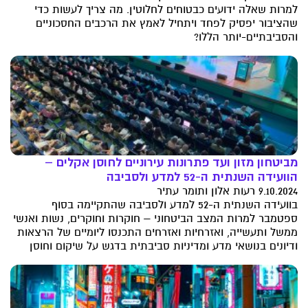
למרות שאלה ידועים כבטוחים לחלוטין. מה צריך לעשות כדי
שהציבור יפסיק לפחד ויתחיל לאמץ את הרכבים החסכוניים
והסביבתיים-יותר הללו?
מביטחון מזון ועד פתרונות עירוניים לחוסן אקלים –
הוועידה השנתית ה-52 למדע ולסביבה
9.10.2024 רעות אלון ותומר עתיר
בוועידה השנתית ה-52 למדע ולסביבה שהתקיימה בסוף
ספטמבר למרות המצב הביטחוני – חוקרות וחוקרים, נשות ואנשי
ממשל ותעשייה, ואזרחיות ואזרחים התכנסו ליומיים של הרצאות
ודיונים בנושאי מדע ומדיניות סביבתית בדגש על שיקום וחוסן