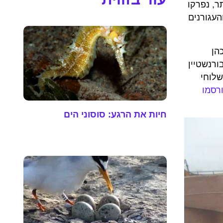
תר, נפרקו
יות הנוצצות והעגורנים
הן
ורנשטיין
שלוחי
רסמו
חיות את הרגע: סוסוני הים