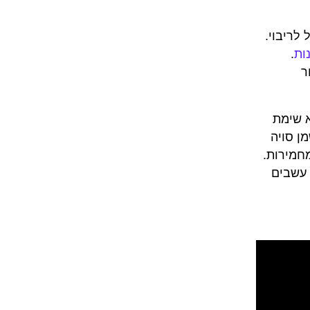
לריבוי.
ות
.
ר
לא שימת
ן סויה
חמירות.
 עשבים