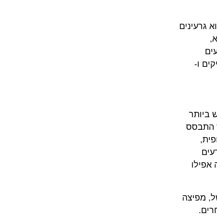
א גרעינים
,
עים
בים מזיקים ו-
 ביותר
מוחלט שכבר התבסס
פית,
עים
 אפילו
ל, מפיצה
רים.