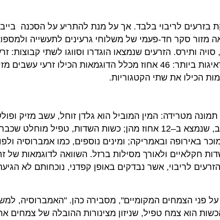
בזרעים לריבוי בלבד. אך על מנת להתריע על הסכנה בייבו
לאה מזור סקר חד-פעמי של משלוחי גרעינים לתעשייה ולמספוא
טה, שעורה, סויה ותירס. הזרעים שנמצאו הוגדרו וסווגו לשתי קבוצות: זר
מזיקים וזרעים זרים שלא קיימים בישראל. והתוצאות מדאיגות ביותר: 46 אחוז מכלל הדוגמאות הכילו זרעי עש
ונה מטרידה: המין המוביל הוא גלדן זוחל, עשב מזיק ופולש
מ–40 מדינות, שהתגלה ב–17 אחוז מהדגימות; החלבלוב, שנמצא ב–12 אחוז מהן; כשות השדות, טפיל 
וכר באירופה ובאמריקה; ומינים נוספים, כמו אמברוסיה ולפו
דות חקלאיים ולאורך מסילות ברזל. השוואה לדוגמאות של זר
זרעים לריבוי, אשר נבדקים באופן קפדני, נוכחותם לא הגיעה
ן על פני הצמחים המקומיים", מסבירה כהן. "האמברוסיה, למש
שות הוא צמח טפיל, שניזון מצינורות ההובלה של צמחים אח