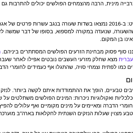
רבייה מינית, הרבה מהצמחים הפולשים יכולים להתרבות גם 
אם לא די בכך, לזרעים הפולשים דרכים נוספות להתפשט: ב-2016 נמצאו בשדות שעורה בנגב עשרות פרט
השעורה, שנועדה במקורה למספוא, בסופו של דבר שמשה לזר
ינו בן המקום.
נו סוף פסוק מבחינת הזרעים הפולשים המסתתרים ביניהם.
מ
עברית
מצא שחלק מזרעי העשבים נובטים אפילו לאחר שעברו
ים כמו לפתית וצמחי סויה, שהתגלו אף כעמידים לחומרי הדב
ום
יבים טבעיים, הופך את ההתמודדות איתם לקשה ביותר. לנזק
לכליות ואקולוגיות ניכרות: המינים הפולשים משתלטים על 
מרי הדברה ומאיימים על מינים מקומיים ואף עלולים להפיץ
בע מצוין שעלות הנזקים השנתית לחקלאות בארה"ב מוערכת