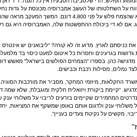
פגע הפולש, הרי שלסביבה הטבעית אין כל הגנה. ד"ר ז'אן 
ווח על השתלטותו של העשב אמברוסיה מכונסת על גדות נחל
אלכסנדר. בסקר של רשות ניקוז שרון משנת 2004 נמצא שהצמח פלש על פני 4,800 דונם. המש
ג. אם לא די ביכולת ההתפשטות שלה, האמברוסיה היא גם רע
כניסתם לארץ. מדוע זה לא קורה? "ליבואנים יש אינטרס ל
גדושות בגרעינים וחסרות כל איטום למעט כיסוי בד מלמעלה
מדגישה כהן. בספרו "הצמחים הפולשים בישראל" מאשש דופו
ד נמלים, מסילות רכבת וכבישים.
שרד החקלאות, מיוזמי המחקר, מסביר את מורכבות הסוגיה. "
מדגיש. "קיימת ביקורת ויזואלית חלקית ומוגבלת, שלא שמה ד
דרטים המחמירים שקיימים בזרעים לריבוי על משלוחי ענק ש
ל משלוחי ענק ולדגום אותם באופן שמשקף את המציאות, יחד
וי, מקשים על נקיטת צעדים בעניין".