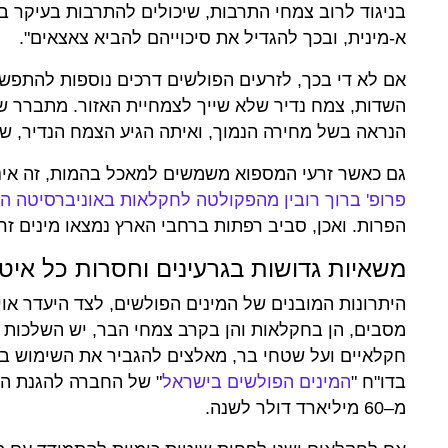
בניגוד לרוב צמחי התרבות, שיכולים להתרבות בעיקר ב
א-מינית, ובכך להגדיל את סיכוייהם להביא צאצאים".
השדות, צמח נדיר שלא שייך לצמחיית האזור. מתברר ש
הנראה בשל מחירה הנמוך, ואיתה הגיע הצמח הנדיר, שא
גם כאשר זרעי המספוא משמשים למאכל בהמות, זה אינ
פרופ' ברוך רובין מהפקולטה לחקלאות באוניברסיטה ה
הפרות. ואכן, סביב רפתות ברחבי הארץ נמצאו מינים זר
משאיות גדושות בגרעינים וחסרות כל איט
היתרונות המובנים של המינים הפולשים, לצד היעדר או
מסבים, הן בחקלאות והן בקרב צמחי הבר, יש השלכות כ
חקלאיים ועל שטחי בר, מאלצים להגביר את השימוש בחו
בדו"ח "
המינים הפולשים בישראל
" של החברה להגנת הט
מ–60 מיליארד דולר לשנה.