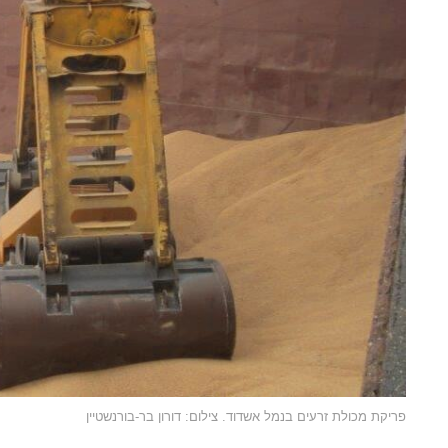
פריקת מכולת זרעים בנמל אשדוד. צילום: דורון בר-בורנשטיין