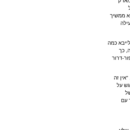
מארק
ך המעקב מראה שהוא ממשיך
ילה
ייבא כמה
, כך
ר-דרור
אין זה
גש על
ל
 עם