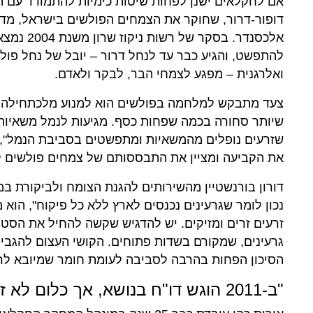
אם לחקלאים ישנן לפחות שיטות כימיות להתמודד עם המ
דופור-דרור, שחוקר את הצמחים הפולשים בישראל, מד
להתפשט, והגיע כבר עד לנחל דרור – יובל של נחל פול
ואלרגנית – מפגע לצמחי הבר, לבקר ולאדם.
צעד מתבקש למלחמה בפולשים הוא למנוע מלכתחילה את 
שיותר סחורה בכמה שפחות כסף. מגיעות לנמל משאיות 
שזרעים נופלים מהמשאיות ומתפשטים בסביבת הנמל", 
את הקביעה ומציין את התבססותם של צמחים פולשים לצ
דורון בורנשטיין מהשירותים להגנת הצומח ולביקורת במ
נכון לומר שגרעינים נכנסים לארץ ללא כל פיקוח", הוא 
זרעים זרים ומזיקים. יש להדגיש שקשה להחיל את הסטנ
גרעינים, שמקורם בשדות פתוחים. הקושי העצום להגבי
הסיכון הפחות בהרבה לסביבה לעומת חומר שמיובא לריב
"ב-2011 הוגש דו"ח בנושא, אך כלום לא זז"