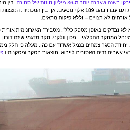
ברה יותר מ-36 מיליון טונות של סחורה
. בין הי
בהם 355 אלף מכוניות, הורדו לרציפים 884 אלף מכולות וגם עברו בהם 189 אלף נוסעים. אך בין המכונ
ורחים לא רצויים – וללא פיקוח מתאים.
א לא נבדקים באופן מספק כלל", מסבירה האגרונומית אורית כ
ל המחקר החקלאי – מכון וולקני. סקר מדגמי שיזם דורון ב
יחידת הסגר צמחים בנמל אשדוד עם כהן, מעלה כי חלק ממ
עי עשבים זרים האסורים לייבוא. תוצאות הסקר ומסקנותיו
פו