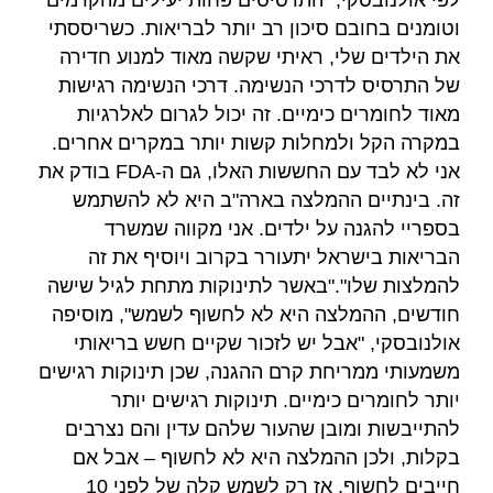
וטומנים בחובם סיכון רב יותר לבריאות. כשריססתי
את הילדים שלי, ראיתי שקשה מאוד למנוע חדירה
של התרסיס לדרכי הנשימה. דרכי הנשימה רגישות
מאוד לחומרים כימיים. זה יכול לגרום לאלרגיות
במקרה הקל ולמחלות קשות יותר במקרים אחרים.
אני לא לבד עם החששות האלו, גם ה-FDA בודק את
זה. בינתיים ההמלצה בארה"ב היא לא להשתמש
בספריי להגנה על ילדים. אני מקווה שמשרד
הבריאות בישראל יתעורר בקרוב ויוסיף את זה
להמלצות שלו"."באשר לתינוקות מתחת לגיל שישה
חודשים, ההמלצה היא לא לחשוף לשמש", מוסיפה
אולנובסקי, "אבל יש לזכור שקיים חשש בריאותי
משמעותי ממריחת קרם ההגנה, שכן תינוקות רגישים
יותר לחומרים כימיים. תינוקות רגישים יותר
להתייבשות ומובן שהעור שלהם עדין והם נצרבים
בקלות, ולכן ההמלצה היא לא לחשוף – אבל אם
חייבים לחשוף, אז רק לשמש קלה של לפני 10