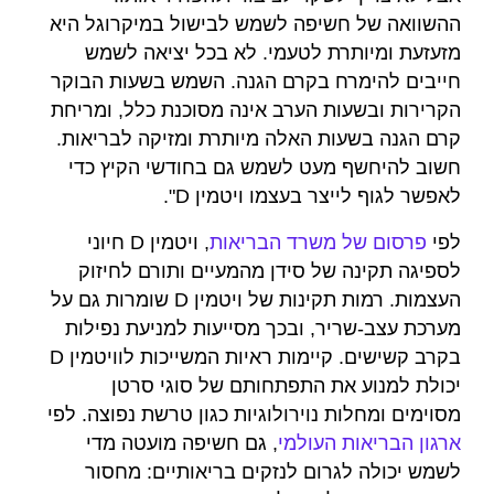
ההשוואה של חשיפה לשמש לבישול במיקרוגל היא
מזעזעת ומיותרת לטעמי. לא בכל יציאה לשמש
חייבים להימרח בקרם הגנה. השמש בשעות הבוקר
הקרירות ובשעות הערב אינה מסוכנת כלל, ומריחת
קרם הגנה בשעות האלה מיותרת ומזיקה לבריאות.
חשוב להיחשף מעט לשמש גם בחודשי הקיץ כדי
לאפשר לגוף לייצר בעצמו ויטמין D".
לפי
פרסום של משרד הבריאות
, ויטמין D חיוני
לספיגה תקינה של סידן מהמעיים ותורם לחיזוק
העצמות. רמות תקינות של ויטמין D שומרות גם על
מערכת עצב-שריר, ובכך מסייעות למניעת נפילות
בקרב קשישים. קיימות ראיות המשייכות לוויטמין D
יכולת למנוע את התפתחותם של סוגי סרטן
מסוימים ומחלות נוירולוגיות כגון טרשת נפוצה. לפי
ארגון הבריאות העולמי
, גם חשיפה מועטה מדי
לשמש יכולה לגרום לנזקים בריאותיים: מחסור