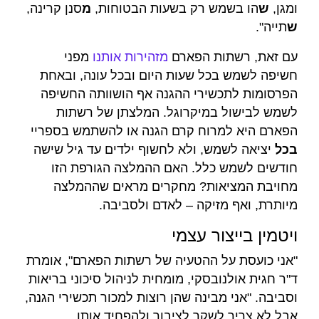
ומגן,
ש
הו בשמש רק בשעות הבטוחות,
מ
סנן קרינה,
ש
תייה".
עם זאת, רשתות הפארם
מזהירות אותנו
מפני
חשיפה לשמש בכל שעות היום ובכל עונה, ובאחת
הפרסומות לתכשירי ההגנה אף הושוותה החשיפה
לשמש לבישול במיקרוגל. המלצתן של רשתות
הפארם היא למרוח קרם הגנה או להשתמש בספריי
בכל
יציאה לשמש, ולא לחשוף ילדים עד גיל שישה
חודשים לשמש כלל. האם ההמלצה הגורפת הזו
מחויבת המציאות? מחקרים מראים שההמלצה
מיותרת, ואף מזיקה – לאדם ולסביבה.
ויטמין בייצור עצמי
"אני כועסת על ההטעיה של רשתות הפארם", אומרת
ד"ר חגית אולנובסקי, מומחית לניהול סיכוני בריאות
וסביבה. "אני מבינה שהן רוצות למכור תכשירי הגנה,
אבל לא צריך לשקר לציבור ולהפחיד אותו.