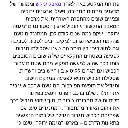
פתיחת המקטע באה לאחר
מאבק עיקש
וממושך של
מדענים מתחום הסביבה, פעילי ארגונים ירוקים
ונציגים שונים מהחברה האזרחית. את מרבית
המאבק התקשורתי הוביל ארגון הסטודנטים "מגמה
ירוקה", שקם כמה שנים קודם לכן. המתנגדים טענו
שהקמת הכביש תגרום לנזקים רבים לטבע, לסביבה
וגם לתושבים: בין היתר הם טענו שסלילתו תגרום
לפגיעה בשטחים החקלאיים של הישובים הסובבים
אותו בכך שהיא למעשה תפקיע מהם שטחים עבור
הכביש וגם תגרום לקיטוע בין היישובים והשדות,
שסלילת הכביש תביא לפגיעה במרקם הישובי
ותגדיל את תופעת הפירבור. הם טענו שהכביש יגביר
את התלות שלנו ברכב הפרטי ויפגע בפיתוח
תשתיות של תחבורה ציבורית, תוך שהוא מגדיל בכך
את זיהום האוויר מתחבורה. המתנגדים טענו גם
שפתיחת הכביש תגרור הגדלה של כמות הנפגעים
בתאונות הדרכים – בארגון "מגמה ירוקה" טענו כי