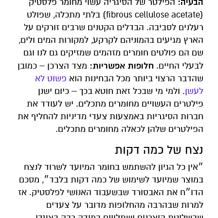
הבעיה:
הפילטר של הסיגריה עשוי מחומר פלסטיק
(fibrous cellulose acetate) בלתי מתכלה, שפולט
רעלנים לסביבה. הבדלים הקטנים שרבים זורקים על
הארץ מגיעים בהמוניהם לקרקע, למקורות המים ולים,
שם הם פולטים חומרים מזהמים שמזיקים גם לנו וגם
חלופות אפשריות:
לבעלי החיים.
מצד הצרכן – כמובן
שהדבר הרצוי ביותר מכל הבחינות הוא
פשוט לא
לעשן
. ולמי מי שבכל זאת חוטא בכך – כיום ישנן
פילטרים העשויים מחומרים מתכלים. יש לעודד את
חברות הסיגריות באמצעות צעדי מדיניות להחליף את
הפילטרים שלהן לכאלה מחומרים מתכלים.
נצח של כמה דקות
״אין כל הגיון להשתמש בחומר המיועד לשרוד לנצח
במוצר שמיועד לשימוש של כמה דקות בלבד״, מסכם
הדו״ח את האבסורד שבשעבוד האנושי לפלסטיק. אז
למרות שבהרבה מהחלופות מדובר על צעדים
שבשליטת היצרנים ושתלויים במידה רבה בצעדי