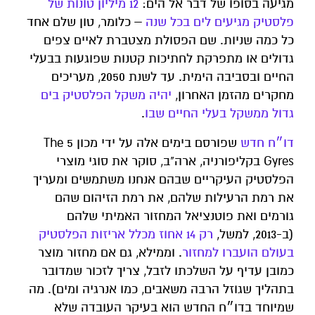
מגיעה בסופו של דבר אל הים:
12 מיליון טונות של
פלסטיק מגיעים לים בכל שנה
– כלומר, טון שלם אחד
כל כמה שניות. שם הפסולת מצטברת לאיים צפים
גדולים או מתפרקת לחתיכות קטנות שפוגעות בבעלי
החיים ובסביבה הימית. עד לשנת 2050, מעריכים
מחקרים מהזמן האחרון,
יהיה משקל הפלסטיק בים
גדול ממשקל בעלי החיים שבו
.
דו״ח חדש
שפורסם בימים אלה על ידי מכון The 5
Gyres בקליפורניה, ארה"ב, סוקר את סוגי מוצרי
הפלסטיק העיקריים שבהם אנחנו משתמשים ומעריך
את רמת הרעילות שלהם, את רמת הזיהום שהם
גורמים ואת פוטנציאל המחזור האמיתי שלהם
(ב-2013, למשל,
רק 14 אחוז מכלל אריזות הפלסטיק
בעולם הועברו למחזור
. וממילא, גם אם מחזור מוצר
כמובן עדיף על השלכתו לזבל, צריך לזכור שמדובר
בתהליך שגוזל הרבה משאבים, כמו אנרגיה ומים). מה
שמיוחד בדו״ח החדש הוא בעיקר העובדה שלא