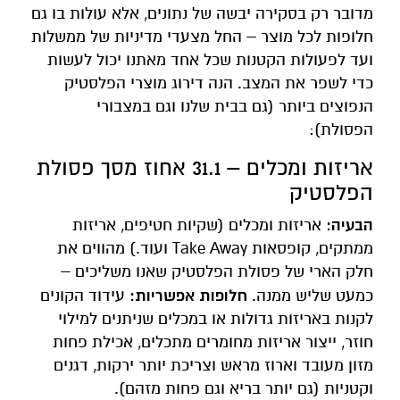
מדובר רק בסקירה יבשה של נתונים, אלא עולות בו גם
חלופות לכל מוצר – החל מצעדי מדיניות של ממשלות
ועד לפעולות הקטנות שכל אחד מאתנו יכול לעשות
כדי לשפר את המצב. הנה דירוג מוצרי הפלסטיק
הנפוצים ביותר (גם בבית שלנו וגם במצבורי
הפסולת):
אריזות ומכלים – 31.1 אחוז מסך פסולת
הפלסטיק
הבעיה:
אריזות ומכלים (שקיות חטיפים, אריזות
ממתקים, קופסאות Take Away ועוד.) מהווים את
חלק הארי של פסולת הפלסטיק שאנו משליכים –
חלופות אפשריות:
כמעט שליש ממנה.
עידוד הקונים
לקנות באריזות גדולות או במכלים שניתנים למילוי
חוזר, ייצור אריזות מחומרים מתכלים, אכילת פחות
מזון מעובד וארוז מראש וצריכת יותר ירקות, דגנים
וקטניות (גם יותר בריא וגם פחות מזהם).