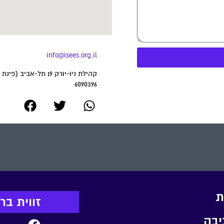
info@isees.org.il
6090396
ת
זווית ב
יבה