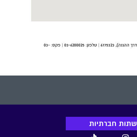
קהילת ניו-יורק 19 תל-אביב (פינת דרך ההגנה), 6775323 | טלפון: 03-6200025 | פקס: 03-
רשתות חברתיות