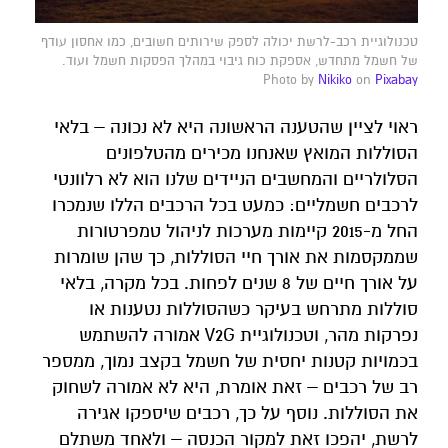
טכנולוגיית רכב-לרשת יכולה לספק שירותים חשובים, כמו אחסון עודף
של חשמל מתחדש, אספקת כוח גיבוי במהלך הפסקות חשמל ועוד.
Photo by
Nikiko
on
Pixabay
ראוי לציין שהטענה הראשונה היא לא נכונה – בלאי
הסוללות המואץ שאנחנו מכירים מהטלפונים
הסלולריים והמחשבים הניידים שלנו הוא לא רלוונטי
לרכבים חשמליים: כמעט בכל הרכבים הללו שנמכרו
החל מ-2015 קיימות מערכות לניהול טמפרטורות
שממקסמות את אורך חיי הסוללות, כך שהן שומרות
על אורך חיים של 8 שנים לפחות. בכל מקרה, בלאי
סוללות מתרחש בעיקר כשהסוללות נטענות או
נפרקות מהר, וטכנולוגיית V2G אמורה להשתמש
בכמויות קטנות יחסית של חשמל בקצב נמוך, ממספר
רב של רכבים – זאת אומרת, היא לא אמורה לשחוק
את הסוללות. נוסף על כך, רכבים שיספקו אגירה
לרשת, יהפכו זאת למקור הכנסה – ולאחד משתלם