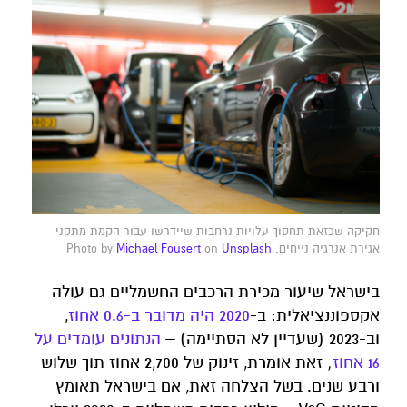
חקיקה שכזאת תחסוך עלויות נרחבות שיידרשו עבור הקמת מתקני
אגירת אנרגיה נייחים. Photo by
Unsplash
on
Michael Fousert
בישראל שיעור מכירת הרכבים החשמליים גם עולה
אקספוננציאלית: ב-
2020 היה מדובר ב-0.6 אחוז
,
וב-2023 (שעדיין לא הסתיימה) –
הנתונים עומדים על
16 אחוז
; זאת אומרת, זינוק של 2,700 אחוז תוך שלוש
ורבע שנים. בשל הצלחה זאת, אם בישראל תאומץ