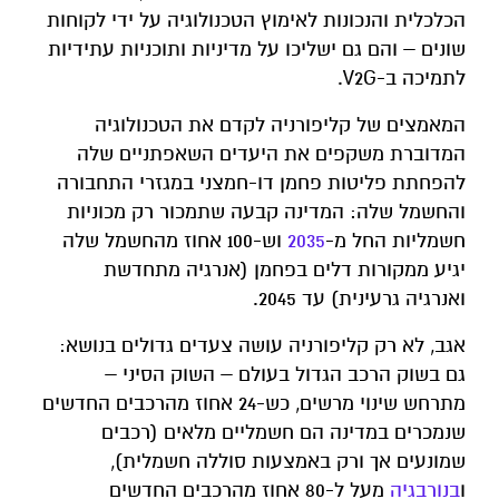
הכלכלית והנכונות לאימוץ הטכנולוגיה על ידי לקוחות
שונים – והם גם ישליכו על מדיניות ותוכניות עתידיות
לתמיכה ב-V2G.
המאמצים של קליפורניה לקדם את הטכנולוגיה
המדוברת משקפים את היעדים השאפתניים שלה
להפחתת פליטות פחמן דו-חמצני במגזרי התחבורה
והחשמל שלה: המדינה קבעה שתמכור רק מכוניות
חשמליות החל מ-
2035
וש-100 אחוז מהחשמל שלה
יגיע ממקורות דלים בפחמן (אנרגיה מתחדשת
ואנרגיה גרעינית) עד 2045.
אגב, לא רק קליפורניה עושה צעדים גדולים בנושא:
גם בשוק הרכב הגדול בעולם – השוק הסיני –
מתרחש שינוי מרשים, כש-24 אחוז מהרכבים החדשים
שנמכרים במדינה הם חשמליים מלאים (רכבים
שמונעים אך ורק באמצעות סוללה חשמלית),
ו
בנורבגיה
מעל ל-80 אחוז מהרכבים החדשים