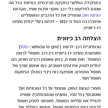
בתפקידה החלוצי בחקיקה סביבתית, במיוחד בכל מה
שנוגע לפליטות כלי רכב ותקני איכות אוויר, מקדמת
הצעת חוק
שתחייב את כל הרכבים החשמליים
שימכרו בה החל מ-2027 – להיות בעלי יכולת טעינה
דו-כיוונית.
הצלחה רב כיוונית
טכנולוגיית רכב-לרשת (
V2G
– vehicle to grid)
מאפשרת טעינה דו-כיוונית בין רכב חשמלי לרשת
החשמל; זאת אומרת, בזמן שאותם רכבים חונים, הם
יכולים לספק שירותים חשובים, כמו אחסון עודף של
חשמל מתחדש, אספקת כוח גיבוי במהלך הפסקות
חשמל ועוד.
תומכי הצעת החוק, שתחול על כל המכוניות ועל
אוטובוסי בתי ספר, טוענים שהטכנולוגיה עשויה
להוזיל את עלויות החשמל, תאפשר לספק חשמל
לבתים בעת הפסקות חשמל, תתמוך בשילוב של