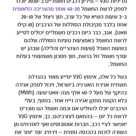
מדיניות V2G – מיליון רכבים חשמליים ב-2030 יוכלו
לספק לרשת החשמל
40-20 אחוז מהצריכה הלאומית
ב-3 שעות השיא של כל ערב, תוך ניצול של 20-10
אחוז בלבד מקיבולת הסוללות של הרכבים (10 קילו
וואט). אגב, כבר כיום רכבים חשמליים יכולים לסייע
לרשת החשמל באמצעות טעינת הסוללה שלהם
בשעות השפל (שעות הצהריים והלילה) שבהן יש
עודף חשמל זול ברשת, תוך חסכון משמעותי בעלות
החשמל.
בשל כל אלה, אימוץ V2G יסייע מאוד בהגדלת
תשתית אגירת האנרגיה בישראל, ויכול לספק אגירה
בהיקף של מעל ל-40 אלף מגה-וואט־שעה (MWh)
בלא הקמת מתקן אגירה נייח אחד. בנוסף, בעלי
הרכבים יוכלו להחליט אם וכמה חשמל הם מוכרים
לרשת כל יום – בהתאם לצורכיהם; כך, אימוץ V2G
יאפשר לציי רכב, חברות אוטובוסים ואף לאזרחים מן
השורה לזכות בהכנסה נוספת – וירחיב עוד יותר את