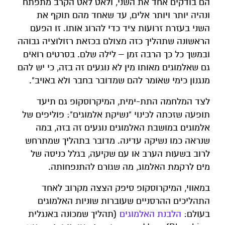
הם בודקים אחד את השני, ולאט לאט הקרב מתפתח
ונהיה יותר ויותר אלים, עד שאחד מהם תוקף את
השני בעזרת זרועות ציד כדי להרוג אותו. זו הפעם
הראשונה שתהליך כזה מצולם בכזאת רזולוציה גבוהה
ובמשך כל כך הרבה זמן – לילה שלם. בסרטים רואים
גם שאלמוגים מאותו מין לא נוגעים זה בזה, כי יש להם
מנגנון כימי שאומר להם שמדובר בחבר ולא באויב".
לצד המלחמה התת-ימית, המיקרוסקופ גם תיעד
תופעה שזכתה לכינוי "נשיקת אלמוגים": פוליפים של
אלמוגים במושבת האלמוגים נוגעים זה בזה, במה
שנראה כמו נשיקה עדינה. מדובר בתהליך שמתרחש
לרוב בשעות הערב או עם שקיעה, בגלל כניסה של
מים לרקמת האלמוג, מה שגורם להתנפחותה.
במאווי, המיקרוסקופ סיפק הצצה מקרוב לאחד
התהליכים ההרסניים שעוברות שוניות האלמוגים
בעולם:
הלבנת האלמוגים
(תהליך שמכונה באנגלית