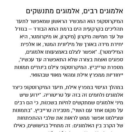
אלמוגים רבים, אלמוגים מתנשקים
המיקרוסקופ הוא המכשיר הראשון שמאפשר לתעד
תהליכים בקרקעית הים ברמת התא הבודד – בגודל
של עד חמישה מיקרון (מיקרון, או מיקרומטר, היא
יחידת מידה באורך של מיליונית המטר, או אלפית
המילימטר). "אפשר לצלם באמצעותו אלמוגים,
ספוגים ואצות בצורה שלא התאפשרה עד עכשיו",
מספרת טרייביץ. המיקרוסקופ צילם בינתיים תמונות
ייחודיות ממפרץ אילת ומהאי מאווי שבהוואי.
במהלך הניסוי במפרץ אילת, תיעד המיקרוסקופ כיצד
אלמוגים נלחמים זה בזה על טריטוריה. "ידוע שיש
מיני אלמוגים שמתקשים לחיות בשכנות, כי הם רבים
על מקום אחד עם השני", מסבירה טרייביץ. "בתמונות
שצילמנו אפשר ממש לראות את שלבי ההתפתחות
של הקרב בין האלמוגים: זה מתחיל בגישושים, כאילו