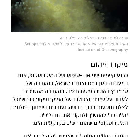
שני אלמוגים רבים: סטילופורה ופלטיגירה.
האלמוג פלטיגירה הוציא את סיבי העיכול שלו. צילום: Scripps
Institution of Oceanography
מיקרו-זיהום
כרגע קיימים שני אבי-טיפוס של המיקרוסקופ, אחד
במעבדה בסן דייגו ואחד בישראל, במעבדה של
טרייביץ באוניברסיטת חיפה. במעבדה ממשיכים
לעבוד על שיפור היכולות של המיקרוסקופ כדי שיוכל
לצלם תופעות בדרך חדשה, ועובדים בשיתוף ביולוגים
ימיים כדי להמשיך ולחקור את התהליכים
המיקרוסקופיים שמתרחשים בקרקעית הים.
בעתיד מקווים החוקרים שאפשר יהיה לחבר את