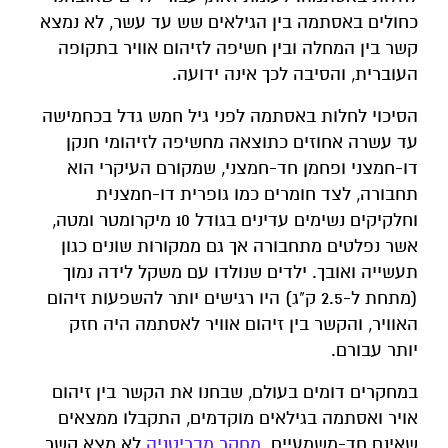
כחולים באסתמה בין הגילאים שש עד עשר, לא נמצא
קשר בין המחלה ובין חשיפה לזיהום אוויר בתקופה
העוברית, והסיבה לכך אינה ידועה.
הסיכוי לחלות באסתמה לפני גיל חמש גדל בכחמישה
עד עשרה אחוזים כתוצאה מחשיפה לזיהומי חנקן
דו-חמצני ופחמן חד-חמצני, שמקורם העיקרי הוא
תחבורה, לצד חומרים כמו גופרית דו-חמצנית
וחלקיקים נשימים עדינים בגודל 10 מיקרומטר ומטה,
אשר נפלטים מתחבורה אך גם ממקורות שונים כגון
תעשייה ואובך. ילדים שנולדו עם משקל לידה נמוך
(מתחת ל-2.5 ק"ג) היו רגישים יותר להשפעות זיהום
האוויר, והקשר בין זיהום אוויר לאסתמה היה חזק
יותר עבורם.
במחקרים דומים בעולם, שבחנו את הקשר בין זיהום
אויר ואסתמה בגילאים מוקדמים, התקבלו ממצאים
שאינם חד-משמעיים.
מחקר מבריטניה
לא מצא קשר