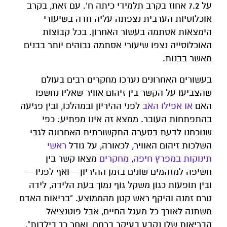
על 7.2 אחוז בקרב תלמידי כיתה ח'. עם זאת, בקרב
אוכלוסיות הערבית נצפתה עליה חדה בשיעורי
הימצאות אסתמה בעשור האחרון. בכל קבוצות
האוכלוסייה נצפו שיעורי אסתמה גבוהים יותר בבנים
מאשר בבנות.
בעשורים האחרונים נערכו מחקרים רבים בעולם
שהצביעו על הקשר בין זיהום אוויר שאליו נחשפו
האם
או אפילו האב
לפני ההיריון ובמהלכו, ובין פגיעה
בהתפתחות העובר. ממצא זה אינו מפתיע: כפי
שנוכחנו לדעת בסערה התקשורתית האחרונה לגבי
השלכות זיהום האוויר, לכאורה, על גודל
ראשי
תינוקות במפרץ חיפה
,
מחקרים
מצאו קשר בין
חשיפה למזהמים שונים בזמן ההיריון – ואף לפניו –
ובין תופעות כגון משקל גוף נמוך בעת הלידה, לידה
טרם זמנה והיקף ראש קטן מהממוצע. "בריאות האדם
משתנה לאורך כל מעגל החיים, אבל פוטנציאל
הבריאות שלו נקבע בעיקר ברחם, ואחר כך בילדות",