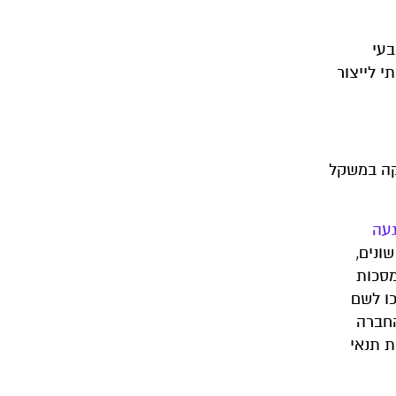
פן טבעי
י לייצור
אקה במשקל
עה
 שונים,
מסכות
כו לשם
ע"י החברה
ת תנאי