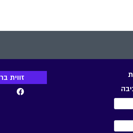
י
העתיד" מסוללות הל
ת
ברכבים שלנו
את
ת
זווית ב
יבה