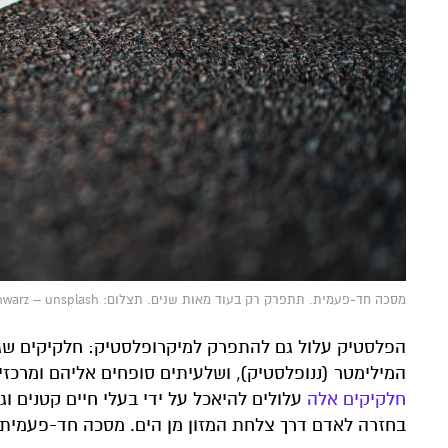
מסכה חד-פעמית. תתפרק רק בעוד מאות שנים. תצלום: claudio schwarz – unsplash
המילימטר (ננופלסטיק), ושלעיתים סופחים אליהם ומרכזי
חלקיקים אלה
עלולים להיאכל על ידי בעלי חיים קטנים ו
בחזרה לאדם דרך צלחת המזון מן הים. מסכה חד-פעמית 