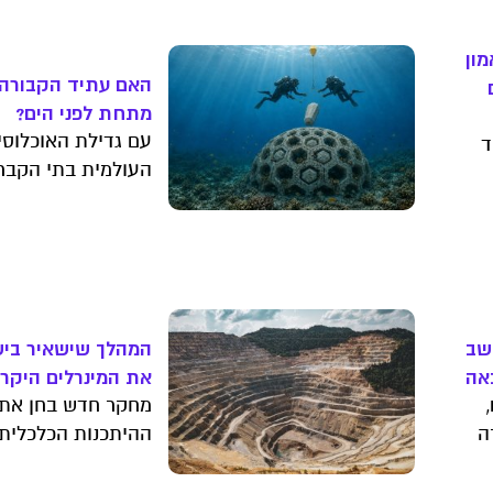
ון
האם עתיד הקבורה
מתחת לפני הים?
עם גדילת האוכלוסי
ד
העולמית בתי הקבר
וע
נהיים עמוסים ותופס
מון
יותר ויותר שטחים.
קבורה מתחת למים 
להיות הפתרון?
ם
שב
המהלך שישאיר בי
אה
את המינרלים היקר
הרכב החשמלי
מחקר חדש בחן את
ה
ההיתכנות הכלכלית
בע
להקמת מפעל ישרא
י
שימצה את "מינרלי