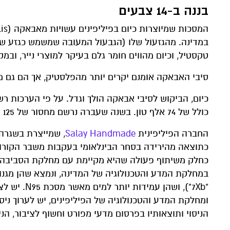
בננה ב-14 צבעים
במדינה. מהגזעול שלו (הגבעול המעובה שמשמש כגזע של 
טקסטיל, וכיום מהווים חומר גלם בעיקר למוצרי נייר, ובמ
סיבי האבאקה אומנם יקרים יותר מהפלסטיק, אך הם גם 
כיום, הביקוש לסיבי אבאקה הולך וגדל. על פי הערכות ר
כולל של 74 אלף טון. בשנה שעברה נרשם מחסור של 125 אלף טון בסיבי אבאקה
החברה הפיליפינית
Salay Handmade
, שמייצרת בשגרה 
כתוצאה מהירידה בסחר הבינלאומי בעקבות משבר הקורונ
כחלק משיתוף פעולה שהיא מקיימת עם מחלקת הסביבה ו
במחלקת המדע והטכנולוגיה של המדינה, ונמצא שהן מגנו
"7Xb"), וש
ומחלקת המדע והטכנולוגיה של הפיליפינים, יש לערוך ניס
הניסוי ותוצאותיו בפרסום מדעי מפורט וחשוף לציבור, הני