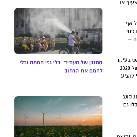
עיף או
ל אף
בפחי
ת –
ש בעיקר
המזגן של העתיד: בלי גזי חממה ובלי
. לעומת זאת, ברבעון הראשון של 2020
לחמם את הרחוב
202 כולה צפוי להגיע
 קונג
קבלו גם
ם, ובזאת