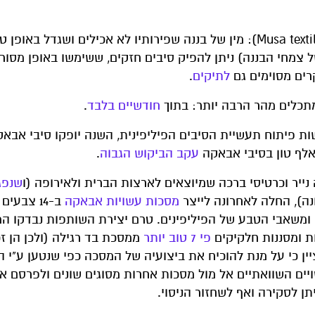
המסכות שמיוצרות כיום בפיליפינים עשויות מאבאקה (Musa textilis): מין של בננה שפירותיו לא אכילים ושגדל באו
צמחי הבננה) ניתן להפיק סיבים חזקים, ששימשו באופן מסורת
קרים מסוימים גם
לתיקים
.
מתכלים מהר הרבה יותר: בתוך
חודשיים בלבד
.
שות פיתוח תעשיית הסיבים הפיליפינית, השנה יופקו סיבי אב
עקב הביקוש הגבוה
.
נייר וכרטיסי ברכה שמיוצאים לארצות הברית ולאירופה (ו
שנפג
ה), החלה לאחרונה לייצר
מסכות עשויות אבאקה
ב-14 צבעים
משאבי הטבע של הפיליפינים. טרם יצירת השותפות נבדקו ה
ת ומסננות חלקיקים
פי 7 טוב יותר
ממסכת בד רגילה (ולכן הן ז
הן עמידות יותר למים מאשר מסכת N95. יש לציין כי על מנת להוכיח את ביצועיה של המסכה כפי שנטען 
ויים השוואתיים אל מול מסכות אחרות מסוגים שונים ולפרסם א
תן לסקירה ואף לשחזור הניסוי.