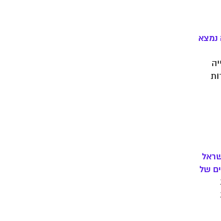
 נמצא
יה
ות
ים
 האם
יכולה
שראל
ים של
לי