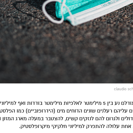
הפלסטיק עלול גם להתפרק למיקרופלסטיק: חלקיקים שגודלם נע בין 5 מילימטר לאלפיות מילימטר בודדות ואף למיליו
ם עליהם רעלנים שונים הדוחים מים (הידרופוביים) כמו הפלסטי
גדולים ולגרום להם לנזקים קשים, להצטבר במעלה מארג המזון ו
אחת עלולה להתפרק למיליוני חלקיקי מיקרופלסטיק.