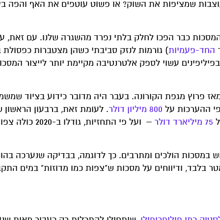
המעוצבות שמציפות את השוק? או פשוט עוטפים את האף והפה בצ
שהמסכות כבר הפכו לחלק בלתי נפרד מהשגרה שלנו. עם זאת, ע
ר
החד-פעמיות
) גורמות לנזק סביבתי כשהן מצטברות כפסולת 
פיליפינים עשוי לספק אלטרנטיבה מקיימת יותר לייצור המסכו
ז פרוץ מגפת הקורונה. בעבר היה מדובר כידוע בציוד שמשמ
800 מיליון דולר
ל
75 מיליארד דולר
– ועל פי התחזיות, גודלו ב-0
 במסכות הולכים ומתרבים. כך לדוגמה, בבדיקה שנערכה בהונג
רך רצועת חוף של 100 מטר בלבד, ודיווחים על מסכות ש"צפות כמו מדוזות" במים הת
סטיק כמו פוליפרופילן
, שיתחילו להתכלות רק כעבור מאות שני