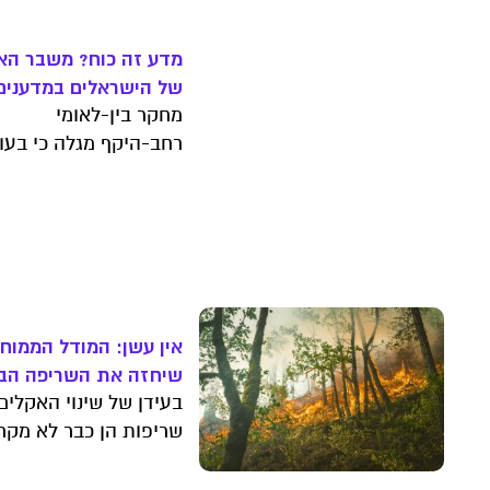
מדע זה כוח? משבר האמ
של הישראלים במדענים
מחקר בין-לאומי
רחב-היקף מגלה כי בעו
שישראל רואה במדע מנ
צמיחה לאומי מרכזי, הא
של הציבור הישראלי
במדענים נמצא באחד
המקומות הנמוכים בעול
אין עשן: המודל הממוח
שיחזה את השריפה הב
בעידן של שינוי האקלים,
שריפות הן כבר לא מקר
נדיר אלא אורחות של ק
בעונה החמה; מודל חיזו