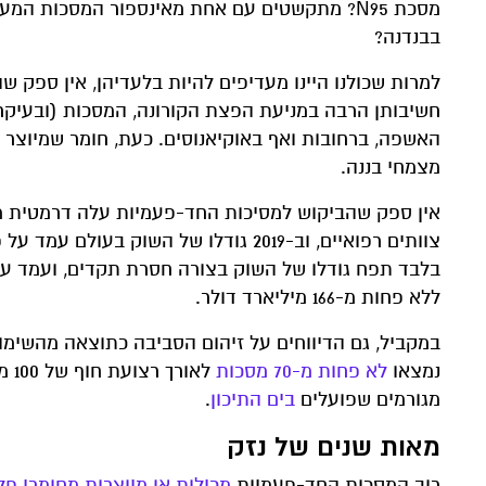
מסכת N95? מתקשטים עם אחת מאינספור המסכות 
בבנדנה?
למרות שכולנו היינו מעדיפים להיות בלעדיהן, אין ספק 
חשיבותן הרבה במניעת הפצת הקורונה, המסכות (ובעיק
האשפה, ברחובות ואף באוקיאנוסים. כעת, חומר שמיוצר ב
מצמחי בננה.
אין ספק שהביקוש למסיכות החד-פעמיות עלה דרמטית מא
צוותים רפואיים, וב-2019 גודלו של השוק בעולם עמד על פי ההערכות על
בלבד תפח גודלו של השוק בצורה חסרת תקדים, ועמד ע
ללא פחות מ-166 מיליארד דולר.
במקביל, גם הדיווחים על זיהום הסביבה כתוצאה מהשימוש
נמצאו
לא פחות מ-70 מסכות
לאו
מגורמים שפועלים
בים התיכון
.
מאות שנים של נזק
רוב המסכות החד-פעמיות
מכילות או מיוצרות מחומרי פל