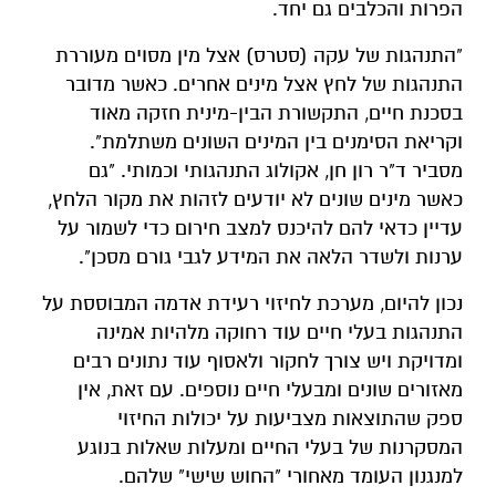
הפרות והכלבים גם יחד.
"התנהגות של עקה (סטרס) אצל מין מסוים מעוררת
התנהגות של לחץ אצל מינים אחרים. כאשר מדובר
בסכנת חיים, התקשורת הבין-מינית חזקה מאוד
וקריאת הסימנים בין המינים השונים משתלמת".
מסביר ד"ר רון חן, אקולוג התנהגותי וכמותי. "גם
כאשר מינים שונים לא יודעים לזהות את מקור הלחץ,
עדיין כדאי להם להיכנס למצב חירום כדי לשמור על
ערנות ולשדר הלאה את המידע לגבי גורם מסכן".
נכון להיום, מערכת לחיזוי רעידת אדמה המבוססת על
התנהגות בעלי חיים עוד רחוקה מלהיות אמינה
ומדויקת ויש צורך לחקור ולאסוף עוד נתונים רבים
מאזורים שונים ומבעלי חיים נוספים. עם זאת, אין
ספק שהתוצאות מצביעות על יכולות החיזוי
המסקרנות של בעלי החיים ומעלות שאלות בנוגע
למנגנון העומד מאחורי "החוש שישי" שלהם.