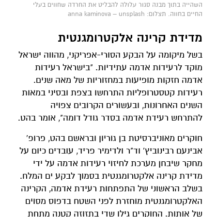
השהייה בתוך מבנה סגור עלולה להבליט את החרדה שחווים בעלי
החיים בחווה. תצלום: anna kaminova – unsplash
מדידת קרינה אלקטרומגנטית
בשל מיקומה על הבקע הסורי-אפריקני, מהווה ישראל
מוקד לרעידות אדמה עתידיות. "בישראל רעידות
אדמה חזקות מופיעות במחזוריות של מאה שנים.
רעידות קטסטרופליות התרחשו בצפת ובסיני במאות
השנים האחרונות, ובעשורים הקרובים צפויה
להתרחש רעידת אדמה בסדר גודל דומה", אומר בהט.
חוקרים מאוניברסיטת בן גוריון ובראשם בהט, פרופ'
אבינעם רבינוביץ' וד"ר ולדימיר פריד, עובדים כיום על
מחקר שיבחן מערכת לחיזוי רעידות אדמה על ידי
מדידת קרינה אלקטרומגנטית בסמוך לבקע ים המלח.
בשלב הראשוני של התפתחות רעידת אדמה, הקרינה
האלקטרומגנטית מוחזרת לפני השטח בדפוס מסוים
של אותות. החוקרים גילו שדי בתזוזה קטנה מתחת