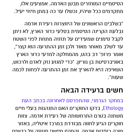
הסיסמיים המוחזרים מבטן האדמה. אמצעים אלו,
מתקדמים ככל שיהיו, נכשלו עד כה במתן חיזוי יעיל.
"בשלבים הראשונים של היווצרות רעידת אדמה
נבלעת הקרינה הסיסמית בסלעי כדור הארץ, לא ניתן
לקבל סימנים שמעידים על תזוזה מתחת לפני השטח
עד לשלב מאוחר מאוד ולכן זמן ההתרעה הוא קצר",
אומר פרופ' דב בהט, מהמחלקה למדעי כדור הארץ
באוניברסיטת בן גוריון. "כדי למנוע נזק לאדם ולרכוש,
השאיפה היא להאריך את זמן ההתרעה לפחות לכמה
שעות".
חשים ברעידה הבאה
במחקר הגרמני, שהתפרסם לאחרונה בכתב העת
Ethology
, בדקו החוקרים האם התנהגות בעלי חיים
משתנה בטרם התרחשותה של רעידת אדמה. צוות
חוקרים הגיע לחווה מבודדת במרכז איטליה, באזור
מוכה רעידות אדמה, והתקין חיישני תנועה על כבשים,