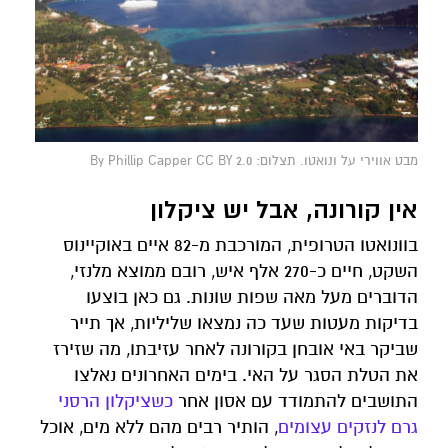
מבט אווירי על ונואטו. תצלום: By Phillip Capper CC BY 2.0
אין קורונה, אבל יש ציקלון
בוונואטו הטרופית, המורכבת מ-82 איים באוקיינוס
השקט, חיים כ-270 אלף איש, רובם ממוצא מלנזי,
הדוברים מעל מאה שפות שונות. גם כאן בוצעו
בדיקות מעטות שעד כה נמצאו שליליות, אך תייר
שביקר באי אובחן בקורונה לאחר עזיבתו, מה שזירז
את הטלת הסגר על האי. בימים האחרונים נאלצו
התושבים להתמודד עם אסון אחר
כשציקלון הרסני
גרם לנזקים עצומים
, הותיר רבים מהם ללא מים, אוכל