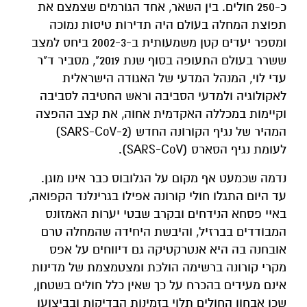
כ-250 חולים. בין השאר, אחד הגורמים שצמצם את
תפוצת המחלה בעולם היה תדירות טיסות נמוכה
ומספר יעדים קטן משמעותית ב-2002-3 ביחס למצב
ששרר בעולם התעופה בסוף שנת 2019", מסביר ד"ר
עדי לוי, המנהל המדעי של האגודה הישראלית
לאקולוגיה ולמדעי הסביבה וראש החטיבה לסביבה
וקיימות במכללה האקדמית אחוה, את קצב ההפצה
המהיר של נגיף הקורונה החדש (SARS-CoV-2)
לעומת נגיף הסארס (SARS-CoV).
נדמה שכמעט אף מקום על הגלובוס כבר אינו מוגן.
עד היום התגלו חולי קורונה אפילו בגרינלנד הקפואה,
באיי פסחא הנידחים ובקרב שבטי יערות האמזונס
המבודדים בברזיל, והיבשת היחידה שהמחלה טרם
אובחנה בה היא אנטרקטיקה גם דיווחים על אפס
מקרי קורונה ברשימה הולכת ומצטמצמת של מדינות
אינם מעידים בהכרח על כך שאין כלל חולים בשטחן,
שכן אבחון החולים תלוי בזמינות הבדיקות ובביצוען