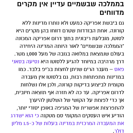
בממלכה שבשמיים עדיין אין מקרים
מדווחים
גם ביבשת אפריקה כמעט ולא נותרו מדינות ללא
קורונה. אחת הבודדות שטרם דווחו בהן מקרים היא
לסוטו, מובלעת ריבונית בתוך דרום אפריקה המכונה
"הממלכה שבשמיים" לאור היותה המדינה היחידה
בעולם שנמצאת במלואה בגובה של מעל 1,000 מטר.
דרך מרהיבה במיוחד להגיע ללסוטו היא
נסיעה בסאני
פאס
– מעבר הרים שניתן לחצות בג'יפ בלבד. כמו
במדינות מתפתחות רבות, גם בלסוטו אין מעבדה
מקומית לביצוע בדיקות קורונה, ולכן אלו נשלחות
לדרום אפריקה. עד כה לא חזרה אף תוצאה חיובית,
אך כדי לפצות על הקושי של השלטון להיערך
להתפרצות אפשרית של המגיפה באופן יסודי יותר,
הודיע איש העסקים המקומי סם מטקנה
כי הוא ישדרג
את המעבדה המרכזית במדינה בעלות של כ-1.5 מליון
דולר
.