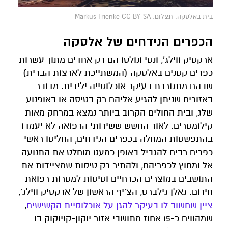
בית באלסקה. תצלום: Markus Trienke CC BY-SA
הכפרים הנידחים של אלסקה
ארקטיק ווילג', ונטי ונולטו הם רק אחדים מתוך עשרות
כפרים קטנים באלסקה (המשתייכת לארצות הברית)
שבהם מתגוררת בעיקר אוכלוסייה ילידית. מדובר
באזורים שניתן להגיע אליהם רק בטיסה או באופנוע
שלג, ובית החולים הקרוב ביותר נמצא במרחק מאות
קילומטרים. לאור החשש ששירותי הרפואה לא יעמדו
בהתפשטות המחלה בכפרים הנידחים, החליטו ראשי
כפרים רבים להגביל באופן כמעט מוחלט את התנועה
אל ומחוץ לכפריהם, ולהתיר רק טיסות שמציידות את
התושבים במוצרים הכרחיים וטיסות למטרות רפואת
חירום. גאלן גילברט, הצ'יף הראשון של ארקטיק ווילג',
ציין שחשוב לו בעיקר להגן על אוכלוסיית הקשישים
,
שמהווים כ-15 אחוז מתושבי אזור יוקון-קויוקוק בו