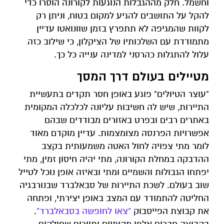
וחשמל. חלק מההגבלות הנוגעות לקורונה הוסרו כדי
להקל על התושבים להגיע למקום בטוח, וניתן רק
לקוות שהמגיפה לא תתפרץ בזמן שוונואטו עדיין
מתמודדת עם השלכותיו של הציקלון, כי שילוב כזה
עלול להתגלות כהרסני למדינה ענייה כל כך.
מטיילים בעולם דרך המסך
"עוצר הטיולים" פוגע באופן חסר תקדים בתעשיית
התיירות, שיש לה חשיבות עליונה לכלכלה המקומית
באתרים רבים ובפרט באזורים מבודדים שבהם
אפשרויות הפרנסה מצומצמות. עדיין מוקדם מאוד
לומר מתי צפויה לחול האטה משמעותית בקצב
ההדבקה במחלת הקורונה, מתי יהיה חיסון זמין, מתי
יפתחו הגבולות והשמיים ומתי ובאיזה אופן נוכל לטייל
שוב בעולם. לשכת התיירות של סבאלברד שבנורבגיה
החליטה להתמודד עם המצב באופן יצירתי, ופתחה
את קבוצת הפייסבוק
"צאו לחופשה בסבאלברד"
.