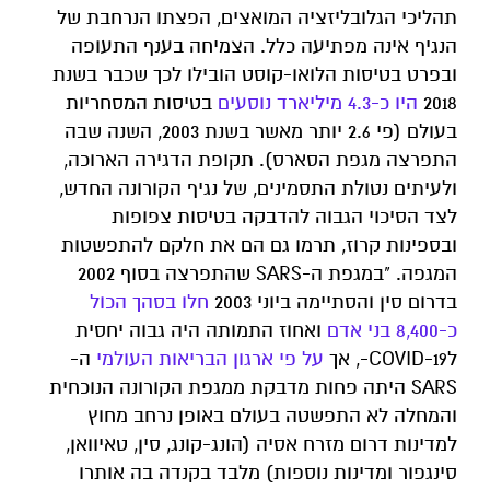
תהליכי הגלובליזציה המואצים, הפצתו הנרחבת של
הנגיף אינה מפתיעה כלל. הצמיחה בענף התעופה
ובפרט בטיסות הלואו-קוסט הובילו לכך שכבר בשנת
2018
היו כ-4.3 מיליארד נוסעים
בטיסות המסחריות
בעולם (פי 2.6 יותר מאשר בשנת 2003, השנה שבה
התפרצה מגפת הסארס). תקופת הדגירה הארוכה,
ולעיתים נטולת התסמינים, של נגיף הקורונה החדש,
לצד הסיכוי הגבוה להדבקה בטיסות צפופות
ובספינות קרוז, תרמו גם הם את חלקם להתפשטות
המגפה. "במגפת ה-SARS שהתפרצה בסוף 2002
בדרום סין והסתיימה ביוני 2003
חלו בסהך הכול
כ-8,400 בני אדם
ואחוז התמותה היה גבוה יחסית
לCOVID-19-, אך
על פי ארגון הבריאות העולמי
ה-
SARS היתה פחות מדבקת ממגפת הקורונה הנוכחית
והמחלה לא התפשטה בעולם באופן נרחב מחוץ
למדינות דרום מזרח אסיה (הונג-קונג, סין, טאיוואן,
סינגפור ומדינות נוספות) מלבד בקנדה בה אותרו