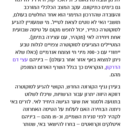
גם בימים כתיקונם. עקב המצב הכלכלי המורכב
והעובדה שהדרכון התימני הוא אחד החלשים בעולם,
תושבי האי לא נוטים לצאת לטייל. מי שמעוניין להגיע
לסוקוטרה כתייר, יכול לחפש מקום על טיסה שבועית
אחת ויחידה לאי (מקהיר, עם עצירה בתימן).
המטיילים המגיעים לסוקוטרה צפויים לגלות טבע
ייחודי עם כ-700 מיני חי וצומח אנדמיים (כאלו שלא
ניתן למצוא באף אזור אחר בעולם) – ביניהם
עצי דם
הדרקון
, הנקראים כך בגלל השרף האדום המונפק
מהם.
בעידן נגיף הקורונה החדש, הקושי להגיע לסוקוטרה
דווקא היווה יתרון עבור הרשויות, שיכלו לשלוט
בתנועה ולסגור את שער הגישה היחיד לאי. לזרים באי
ניתנה הבחירה האם לעלות על הטיסה האחרונה
לקהיר לפני סגירת השמיים, וכ-15 מהם – ביניהם
איטלקים וקרואטים – בחרו להישאר באי, שנותר