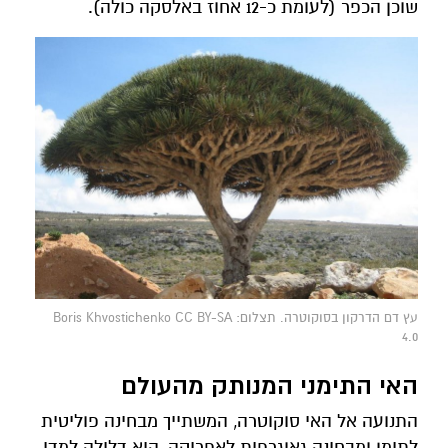
שוכן הכפר (לעומת כ-12 אחוז באלסקה כולה).
עץ דם הדרקון בסוקוטרה. תצלום: Boris Khvostichenko CC BY-SA
4.0
האי התימני המנותק מהעולם
התנועה אל האי סוקוטרה, המשתייך מבחינה פוליטית
לתימן ומבחינה גאוגרפית לאפריקה, היא דלילה למדי