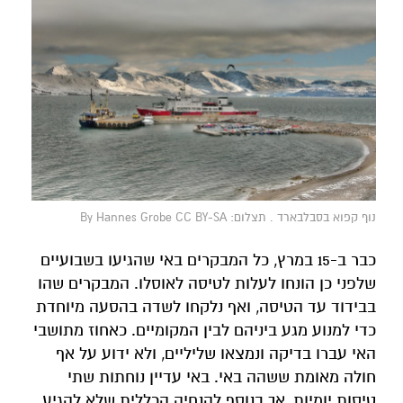
נוף קפוא בסבלבארד . תצלום: By Hannes Grobe CC BY-SA
כבר ב-15 במרץ, כל המבקרים באי שהגיעו בשבועיים
שלפני כן הונחו לעלות לטיסה לאוסלו. המבקרים שהו
בבידוד עד הטיסה, ואף נלקחו לשדה בהסעה מיוחדת
כדי למנוע מגע ביניהם לבין המקומיים. כאחוז מתושבי
האי עברו בדיקה ונמצאו שליליים, ולא ידוע על אף
חולה מאומת ששהה באי. באי עדיין נוחתות שתי
טיסות יומיות, אך בנוסף להנחיה הכללית שלא להגיע,