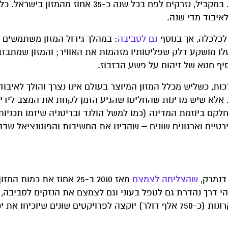
 במקביל, נזרקים לפח בכל שנה כ-35 אחוז מהמזון בישראל. כלומר,
לכלכלה, אך בנוסף
גם לסביבה
: במהלך גידול המזון משתמשים 
ו מושקע דלק שפליטותיו מזהמות את האוויר; והמזון שמתבזב
וסיף חטא של זיהום על פשע הבזבוז.
ת, כשליש מכלל המזון המיוצר בעולם אינו נצרך והולך לאיבו
 אלא שיש מדינות שהחליטו שהגיע הזמן לקחת את המצב לידיי
חלקם ביוזמת המדינה (כמו למשל הולנד ובריטניה שיזמו תכניות
טיים וארגונים שונים – שהבינו את החשיבות והפוטנציאל שבה
דנמרק,
שהצליחה לצמצם
מאז 2010 ב-25 אחוז את כמות ה
הי דרך נהדרת גם לטפל בעוני וגם לצמצם את הנזקים לסביבה, 
כי סכום של כ-5 מיליון קרונות (כ-750 אלף דולר) יוקצה לפרויקטים שונים שיוכיחו 