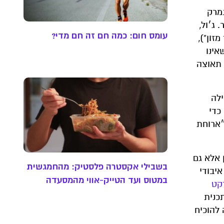
בדנמרק
ג׳ול,
עומס חום: כמה חם זה חם מדי?
זון"),
אינו
 תאוצה
ילה
כדי
״ארוחת
 אלא גם
בשבילי אקסטרה פלסטיק: מהחמגשית
יבודי
במטוס ועד הטייק-אווי מהמסעדה
קט
30-50 אחוז. כעת, עם תכנית
 להוכיח