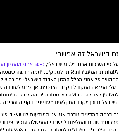
גם בישראל זה אפשרי
על פי הערכות ארגון "לקט ישראל",
כ-50 אחוז מהמזון המבוזבז בישראל ניתן להצלה
לעמותות, המעבירות אותו לנזקקים. יוזמה חדשה שמנסה 
המהווים 75 אחוז מכלל המזון האבוד בישראל: מכי
בעלי המראה המקובל בקרב הצרכנים, אך פרט לעובדה ש
לחלוטין לאכילה. קבוצה של סטודנטים מהמרכז הבינתחו
הישראלים וכן מקרב החקלאים מעוניינים בקנייה ומכירה
גם ברמה המדינית גוברת אט-אט המודעות לנושא: ב-2015 יצא
פתרונות שונים והמלצות למשרדי הממשלה וגופים ציבורי
בקרב הצרכנים, שיכולים לחסוך כך גם כסף, ובאמצעות יי