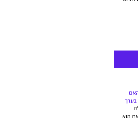
האם
 בערך
ו
שלנו?
ם הוא
ראים
ן