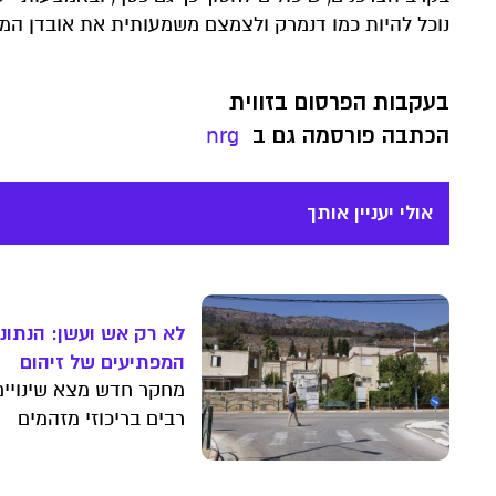
נוכל להיות כמו דנמרק ולצמצם משמעותית את אובדן המזון
בעקבות הפרסום בזווית
הכתבה פורסמה גם ב
nrg
אולי יעניין אותך
לא רק אש ועשן: הנתוני
המפתיעים של זיהום
האוויר במלחמה
מחקר חדש מצא שינויים
רבים בריכוזי מזהמים
ברחבי הארץ בחודשי
המלחמה הראשונים, ולא