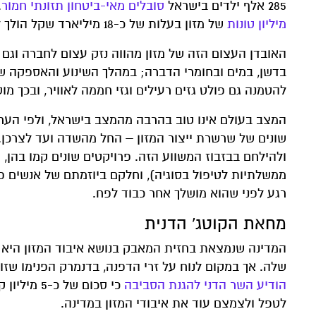
285 אלף ילדים בישראל
סובלים מאי-ביטחון תזונתי חמור
.
מיליון טונות
של מזון בעלות של כ-18 מיליארד שקל הולך לאיבוד מדי שנה.
האובדן העצום הזה של מזון מהווה נזק עצום לחברה וגם 
בדשן, במים ובחומרי הדברה; במהלך השינוע והאספקה של
להטמנה גם פולט גזים רעילים וגזי חממה לאוויר, ובכך מ
המצב בעולם אינו טוב בהרבה מהמצב בישראל, ולפי הערכו
שונים של שרשרת ייצור המזון – החל מהשדה ועד לצרכן.
ולהילחם בבזבוז המשווע הזה. פרויקטים שונים קמו בהן, 
ממשלתיות לטיפול בסוגיה), וחלקם ביוזמתם של אנשים פר
רגע לפני שהוא מושלך אחר כבוד לפח.
מחאת הקוטג' הדנית
המדינה שנמצאת בחזית המאבק בנושא איבוד המזון היא 
שלה. אך במקום לנוח על זרי הדפנה, בדנמרק הפנימו שזו
הודיע השר הדני להגנת הסביבה
לטפל ולצמצם עוד את איבודי המזון במדינה.