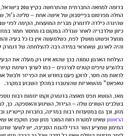
בדומה למחאה ה
החלה מפרסום בפייסבוק של אישה אחת – סלינה ג׳ול, שה
שהיגרה כילדה לדנמרק מברית המועצות, הקימה לפני שב
כיוון שלדבריה לאחר שגדלה במקום בו מחסור חמור במזון
מנוצל ופשוט מושלך לפח, כשלמעשה אין בו כל בעיה והוא
והיה לארגון, שאחראי במידה רבה להצלחתה של דנמרק ל
הצלחת הארגון טמונה בכך שהוא אינו רק מעלה את הבעי
בלהציע טיפים קטנים לצרכנים – כמו לערוך רשימת קניות
לראות מה חסר, לרוקן פעם בחודש את הפריזר ולבשל אר
טאפאס״ מהשאריות שהצטברו במהלך השבוע במקרר.
מאז, הנושא תפס תאוצה בדנמרק וקמו יוזמות רבות נוס
בשלבים השונים שלה – הגידול, השינוע והאספקה. כך, 
מזון, וכך גם במסעדות רבות במדינה, בחברות קייטרינג 
הראשון
המימון שמציע השר הדני להגנת הסביבה, יש לשער שדנמר
ליתר מדינות העולם שאין כל סיבה שכל כך הרבה מזון יוש