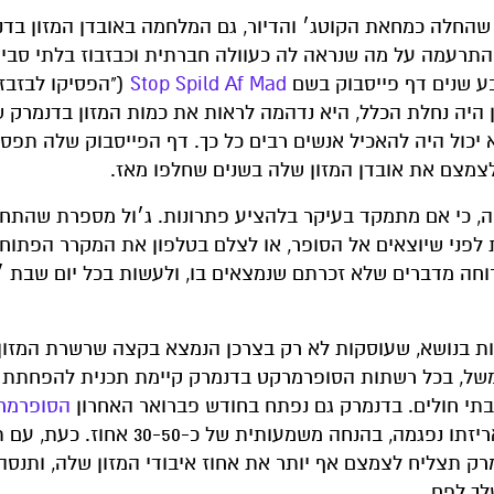
חברתית שהתרחשה בקיץ 2011 בישראל, שהחלה כמחאת הקוטג׳ והדיור, גם המלחמה באובדן המזון 
תרעמה על מה שנראה לה כעוולה חברתית וכבזבוז בלתי סביר. 
ע שנים דף פייסבוק בשם
Stop Spild Af Mad
("הפסיקו לבזבז מ
 היה נחלת הכלל, היא נדהמה לראות את כמות המזון בדנמרק ש
 יכול היה להאכיל אנשים רבים כל כך. דף הפייסבוק שלה תפס
צמצם את אובדן המזון שלה בשנים שחלפו מאז.
ה, כי אם מתמקד בעיקר בלהציע פתרונות. ג׳ול מספרת שהתח
 לפני שיוצאים אל הסופר, או לצלם בטלפון את המקרר הפתוח 
וחה מדברים שלא זכרתם שנמצאים בו, ולעשות בכל יום שבת 
פות בנושא, שעוסקות לא רק בצרכן הנמצא בקצה שרשרת המזון
למשל, בכל רשתות הסופרמרקט בדנמרק קיימת תכנית להפחתת א
ובבתי חולים. בדנמרק גם נפתח בחודש פברואר האחרון
הסופרמר
שאינו למטרת רווח המוכר מזון שפג תוקפו או שאריזתו נפגמה, בהנחה משמעותית של כ-
ק תצליח לצמצם אף יותר את אחוז איבודי המזון שלה, ותנסה
לך לפח.