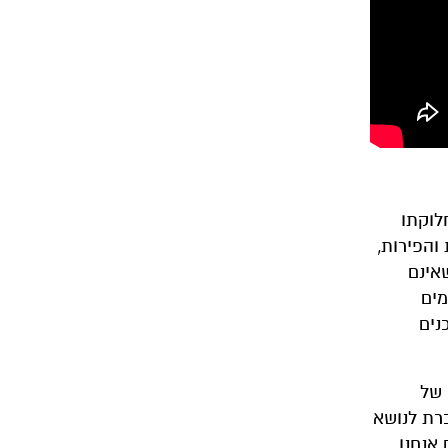
לוקתו
והפירות,
שאינם
מים
נים
 של
רת לנושא
 אנחנו