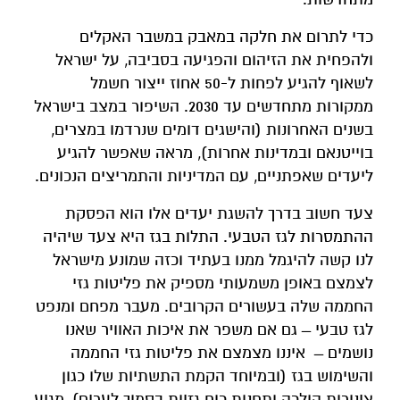
כדי לתרום את חלקה במאבק במשבר האקלים
ולהפחית את הזיהום והפגיעה בסביבה, על ישראל
לשאוף להגיע לפחות ל-50 אחוז ייצור חשמל
ממקורות מתחדשים עד 2030. השיפור במצב בישראל
בשנים האחרונות (והישגים דומים שנרדמו במצרים,
בוייטנאם ובמדינות אחרות), מראה שאפשר להגיע
ליעדים שאפתניים, עם המדיניות והתמריצים הנכונים.
צעד חשוב בדרך להשגת יעדים אלו הוא הפסקת
ההתמסרות לגז הטבעי. התלות בגז היא צעד שיהיה
לנו קשה להיגמל ממנו בעתיד וכזה שמונע מישראל
לצמצם באופן משמעותי מספיק את פליטות גזי
החממה שלה בעשורים הקרובים. מעבר מפחם ומנפט
לגז טבעי ̶ גם אם משפר את איכות האוויר שאנו
נושמים ̶ איננו מצמצם את פליטות גזי החממה
והשימוש בגז (ובמיוחד הקמת התשתיות שלו כגון
צינורות הולכה ותחנות כוח גזיות בסמוך לערים), מגיע