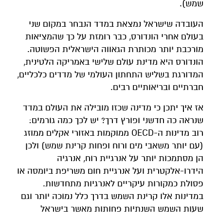
שמש).
העובדה שישראל נמצאת במדד הנבחר במקום שני
בעולם אחרי הונדורס, כבר רומזת על כך שהמציאות
מורכבת יותר מכותרת הגאווה הישראלית הפשוטה.
הונדורס היא מדינת עולם שלישי באמריקה הלטינית,
המדורגת בשליש התחתון העולמי של מדדים כלכליים,
חברתיים ובריאותיים רבים.
אז איך יתכן כי מדינה שכזו מובילה את העולם במדד
שנראה כה חדשני ופורץ דרך? יש לכך כמה גורמים:
רוב מדינות ה-OECD ממוקמות באזורי אקלים ממוזג
(עם יותר משאבי מים ורוח ופחות קרינת שמש) ולכן
הן מסתמכות יותר על אנרגיית רוח, אנרגיה
הידרו-אלקטרית ועל אנרגיית חום משריפת ביומסה או
פסולת כמקורות עיקריים לאנרגיות מתחדשות.
במדינות אלו קרינת השמש בדרך כלל נמוכה יותר וגם
שעות השמש השנתיות פחותות מאשר בישראל