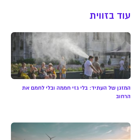
עוד בזווית
המזגן של העתיד: בלי גזי חממה ובלי לחמם את
הרחוב