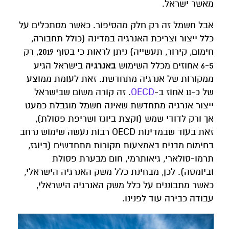
מאשר ישראל.
אבל חשמל זה רק חלק מהסיפור. כאשר מסתכלים על
כלל ייצור וצריכת האנרגיה במדינה (כולל תחבורה,
חימום, קירור, תעשייה) ניתן לראות כי בסוף 2019, רק
באנרגיה
6-5 אחוזים מכלל השימוש
בישראל הגיע
ממקורות של אנרגיה מתחדשת. זאת לעומת ממוצע
של כ-11 אחוז ב-
OECD
. זה קורה משום שבישראל
ייצור אנרגיה מתחדשת שאינה חשמל מוגבלת כמעט
אך ורק לדודי שמש (וקצת ביוגז ושריפת פסולת),
זאת בעוד שבמדינות OECD רבות נעשה שימוש נרחב
בחימום מבנים באמצעות מקורות מתחדשים (ביוגז,
תרמו-סולארי, גיאותרמי, חום מבערת פסולת
וביומסה). לכן, מבחינת כלל משק האנרגיה הישראלי,
כאשר מתבוננים על כלל משק האנרגיה הישראלי,
עבודה כבירה עוד לפנינו.