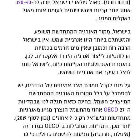
(ובהונדורס). פאנל סולארי בישראל זוכה לכ-
120-40
אחוז יותר קרינת שמש שנתית לעומת אותו פאנל
באקלים ממוזג.
בישראל, מקור האנרגיה המתחדשת השופע
והמשתלם ביותר הינו אנרגיית שמש. אין בישראל
הרבה רוח וכמובן שאין מים זורמים בכמויות
הרלוונטיות לייצור אנרגיה הידרו-אלקטרית. לכן,
במסגרת הטכנולוגיות הקיימות כיום, לישראל נותר
לנצל בעיקר את אנרגיית השמש.
על מנת לקבל תמונת מצב אמיתית של הדברים, יש
להסתכל על כלל מקורות האנרגיה המתחדשת
המייצרים חשמל. בחינה כזאת תגלה לנו שבמדינות
ה-
OECD
27 אחוז מהחשמל הנצרך מגיע מאנרגיות
מתחדשות ובישראל רק כ-9 אחוזים (נכון לסוף 2019).
יותר מכך, המדינות המובילות ב-OECD במדד זה
(איסלנד, נורבגיה) מגיעות להישגים גדולים פי 10