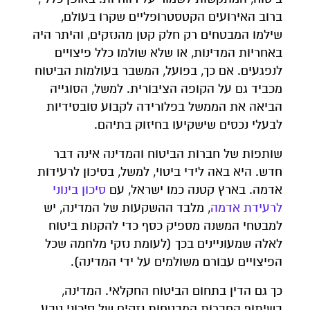
ברוב האירועים הקטסטרופליים שקרו בעולם,
שילמו המבטחים רק חלק קטן מהנזקים, והיתר היה
באחריות המדינות, או שלא שולמו כלל פיצויים
לנפגעים. אם כך, בפועל, המשבר בעולמות הביטוח
מכביד גם על הקופה הציבורית. למשל, הסוגייה
הביאה את הממשל בפלורידה לקבוע סובסידיות
לבעלי נכסים שישקיעו בחיזוק בתיהם.
שותפות של חברות הביטוח והמדינה אינה דבר
חדש. היא באה לידי ביטוי, למשל, בסיכון לרעידות
אדמה. בארץ קטנה כמו ישראל, עם
סיכון
בינוני
לרעידת
אדמה
, מלבד ההשקעות של המדינה, יש
למבטחי המשנה מספיק כסף כדי להקנות ביטוח
לאלה שמעוניינים בכך (לעומת נזקי מלחמה שכל
הפיצויים עבורם משולמים על ידי המדינה).
כך גם הדין בתחום הביטוח החקלאי. המדינה,
בשיתוף החברות המבטחות נזקים של סיכוני טבע