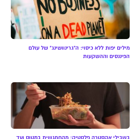
מילים יפות ללא כיסוי: ה"גרינוושינג" של עולם
הפיננסים וההשקעות
בשבילי אקסטרה פלסטיק: מהחמגשית במטוס ועד