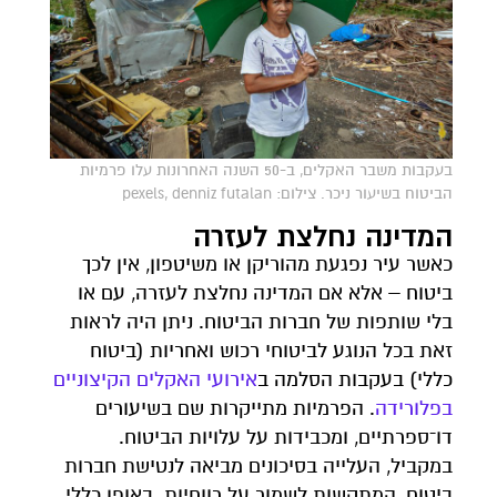
בעקבות משבר האקלים, ב-50 השנה האחרונות עלו פרמיות
הביטוח בשיעור ניכר. צילום: pexels, denniz futalan
המדינה נחלצת לעזרה
כאשר עיר נפגעת מהוריקן או משיטפון, אין לכך
ביטוח – אלא אם המדינה נחלצת לעזרה, עם או
בלי שותפות של חברות הביטוח. ניתן היה לראות
זאת בכל הנוגע לביטוחי רכוש ואחריות (ביטוח
כללי) בעקבות הסלמה ב
אירועי
האקלים
הקיצוניים
בפלורידה
. הפרמיות מתייקרות שם בשיעורים
דו־ספרתיים, ומכבידות על עלויות הביטוח.
במקביל, העלייה בסיכונים מביאה לנטישת חברות
ביטוח, המתקשות לשמור על רווחיות. באופן כללי,