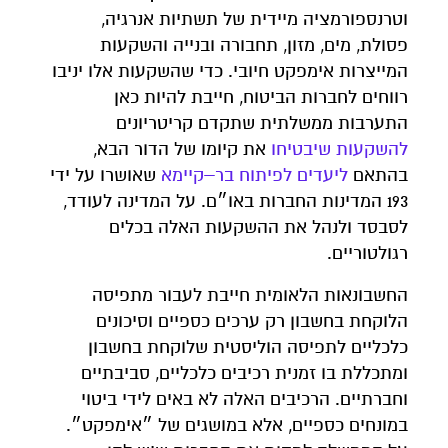
וטרנספורמציה מיידית של תשתיות אנרגיה,
פסולת, מים, מזון, תחבורה ובנייה והשקעות
המייצרות אימפקט חיובי. כדי שהשקעות אלו יניבו
רווחים לחברות הביטוח, חייבת להיות כאן
התערבות ממשלתית שתקדם קריטריונים
להשקעות
שיבטיחו
את קיומו של הדור הבא,
בהתאם
ליעדים
לפיתוח
בר
–
קיימא
שאושרו על ידי
193 המדינות החברות באו״ם. על המדינה לעודד,
לסבסד ולנהל את ההשקעות האלה בכלים
רגולטוריים.
החשבונאות הלאומית חייבת לעבור מתפיסה
הלוקחת בחשבון רק ערכים כספיים וסיכונים
כלכליים לתפיסה הוליסטית שלוקחת בחשבון
ומתכללת בו זמנית רכיבים כלכליים, סביבתיים
וחברתיים. הרכיבים האלה לא באים לידי ביטוי
במונחים כספיים, אלא במושגים של ״אימפקט״.