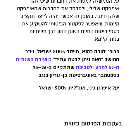
על הממשלה למסות את החברות שיש להן
אימפקט שלילי, ולסבסד את החברות שהאימפקט
שלהן חיובי. באופן זה אפשר יהיה לייצר תקציב
קיימות שיאפשר לסקטור הביטוחי להשקיע את
כספי ביטוח החיים בשוק ההון דרך תשתיות
בנות-קיימא.
פרופ' יהודה כהנא, מייסד
SDGs
ישראל, ויו"ר
המושב "האם ניתן לבטח עתיד"
בוועידה
השנתית
ה
-52
למדע
ולסביבה
שתתקיים ב-26–
25
בספטמבר באוניברסיטת בן-גוריון בנגב
יעל איפרגן גיני, מנכ"לית
SDGs
ישראל
בעקבות הפרסום בזווית