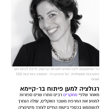
כדי שהשקעות יניבו רווחים לחברות הביטוח, חייבת להיות כאן
התערבות ממשלתית. יעל איפרגן גיני. התמונה באדיבות SDG
israel
רגולציה למען פיתוח בר-קיימא
מאחר שלפי
מחקרים
רבים נותרו שנים ספורות
למנוע את החרפת משבר האקלים, עולה הצורך
להשתמש בכספי ביטוח החיים לצורך מיטיגציה