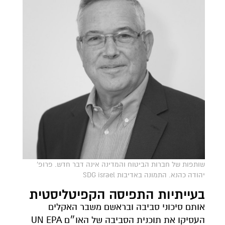
שותפות של חברות הביטוח והמדינה אינה דבר חדש. פרופ'
יהודה כהנא. התמונה באדיבות SDG israel
בעייתיות התפיסה הקפיטליסטית
אותם סיכוני סביבה ובראשם משבר האקלים
העסיקו את תוכנית הסביבה של האו״ם UN EPA