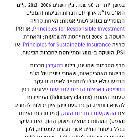
במשך יותר מ-50 שנה. בין השנים 2006–2012 קיים
האו"ם מו״מ ארוך עם חברות הביטוח והגופים
המוסדיים בנוגע לשתי אמנות: האחת קרויה
Principles for Responsible Investment
, או PRI,
הושקה ב-2006 ומתייחסת להשקעות; והאחרת
קרויה
Principles for Sustainable Insurance
, או
PSI, הושקה ב-2012 ומתייחסת לחברות הביטוח.
חרף הסכמות שהושגו, בלטו
בהעדרן
חברות
הביטוח האמריקאיות, שאחרי שנים של מו"מ
הודיעו שלא יוכלו להתחייב לאמנה זו עקב
החשיפה
בארצות
הברית
לתביעות
ייצוגיות בגין
טענות נאמנות (fiduciary claims) המחייבות
להשיא רווחים. הן גם טענו שהן אינן יכולות להחריג
את
ההשקעות
בחברות
הענק
(כמו חברות הפחם
והנפט) המהוות כמחצית משוק ההון; זאת בעיקר
בגלל ביטוחי החיים אשר נוגעים לפנסיות, ולכן