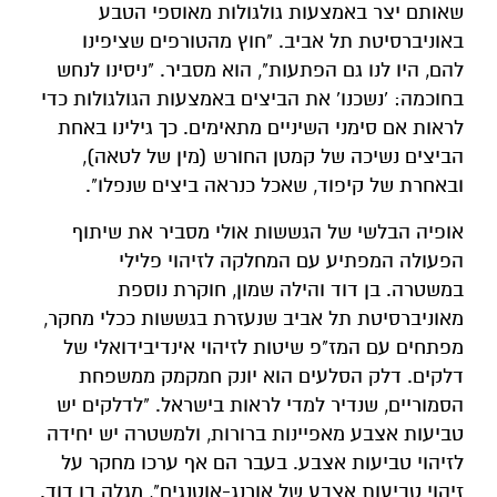
שאותם יצר באמצעות גולגולות מאוספי הטבע
באוניברסיטת תל אביב. "חוץ מהטורפים שציפינו
להם, היו לנו גם הפתעות", הוא מסביר. "ניסינו לנחש
בחוכמה: 'נשכנו' את הביצים באמצעות הגולגולות כדי
לראות אם סימני השיניים מתאימים. כך גילינו באחת
הביצים נשיכה של קמטן החורש (מין של לטאה),
ובאחרת של קיפוד, שאכל כנראה ביצים שנפלו".
אופיה הבלשי של הגששות אולי מסביר את שיתוף
הפעולה המפתיע עם המחלקה לזיהוי פלילי
במשטרה. בן דוד והילה שמון, חוקרת נוספת
מאוניברסיטת תל אביב שנעזרת בגששות ככלי מחקר,
מפתחים עם המז"פ שיטות לזיהוי אינדיבידואלי של
דלקים. דלק הסלעים הוא יונק חמקמק ממשפחת
הסמוריים, שנדיר למדי לראות בישראל. "לדלקים יש
טביעות אצבע מאפיינות ברורות, ולמשטרה יש יחידה
לזיהוי טביעות אצבע. בעבר הם אף ערכו מחקר על
זיהוי טביעות אצבע של אורנג-אוטנגים", מגלה בן דוד.