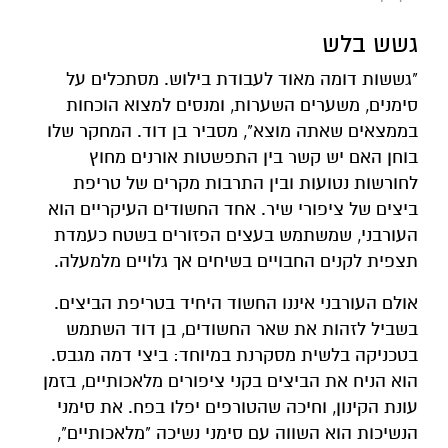
גשש בלש
"גששות דומה מאוד לעבודת בילוש. מסתכלים על
סימנים, משערים השערות, ומנסים למצוא הוכחות
בממצאים שאתה מוצא", מסביר בן דוד. המחקר שלו
בוחן האם יש קשר בין התפשטות אורנים מחוץ
לחורשות נטועות ובין התרבות מקרים של טריפת
ביצים של ציפורי שיר. אחד החשודים העיקריים הוא
העורבני, שמשתמש בעצים הפזורים בשטח כעמדת
תצפית לקנים החבויים בשיחים אך גלויים מלמעלה.
אולם העורבני איננו החשוד היחיד בטריפת הביצים.
בשביל לזהות את שאר החשודים, בן דוד השתמש
בטכניקה בלשית מסקרנת במיוחד: ביצי דמה מגבס.
הוא הניח את הביצים בקני ציפורים מלאכותיים, בזמן
עונת הקינון, וחיכה שהטורפים יפלו בפח. את סימני
הנשיכות הוא השווה עם סימני נשיכה "מלאכותיים",