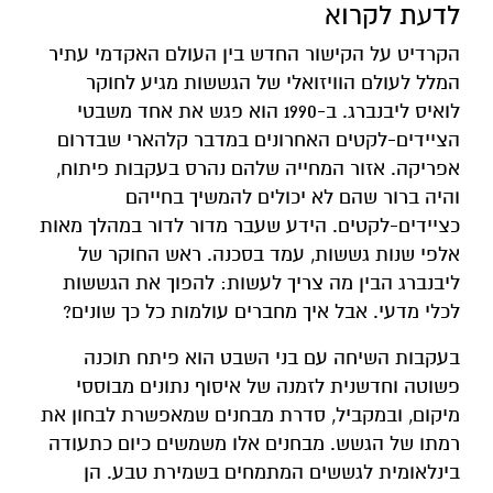
לדעת לקרוא
הקרדיט על הקישור החדש בין העולם האקדמי עתיר
המלל לעולם הוויזואלי של הגששות מגיע לחוקר
לואיס ליבנברג. ב-1990 הוא פגש את אחד משבטי
הציידים-לקטים האחרונים במדבר קלהארי שבדרום
אפריקה. אזור המחייה שלהם נהרס בעקבות פיתוח,
והיה ברור שהם לא יכולים להמשיך בחייהם
כציידים-לקטים. הידע שעבר מדור לדור במהלך מאות
אלפי שנות גששות, עמד בסכנה. ראש החוקר של
ליבנברג הבין מה צריך לעשות: להפוך את הגששות
לכלי מדעי. אבל איך מחברים עולמות כל כך שונים?
בעקבות השיחה עם בני השבט הוא פיתח תוכנה
פשוטה וחדשנית לזמנה של איסוף נתונים מבוססי
מיקום, ובמקביל, סדרת מבחנים שמאפשרת לבחון את
רמתו של הגשש. מבחנים אלו משמשים כיום כתעודה
בינלאומית לגששים המתמחים בשמירת טבע. הן