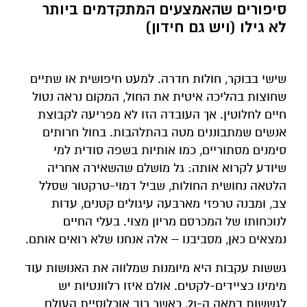
סיפורים שהאמצעים המתקדמים ביותר
לא גילו (ויש גם חידון)
שישי בבוקר, חולות חדרה. למעט חיפושית או שתיים
שחוצות בהליכה איטית את החול, המקום נראה נטול
חיים לחלוטין. אך העובדה הזו לא מפריעה לקבוצת
אנשים שמתבוננים מטה בהתלהבות. בחול חרותים
סימנים מסתוריים, כמו אותיות בשפה סודית למי
שיודע לקרוא אותה: גל מושלם שהשאירה אחריה
הלטאה נחושית החולות, שביל דמוי-טרקטור שסלל
צב, ומבנה טרפזי מארבעה עיגולים קטנים, עדות
לנוכחותו של המכרסם מריון מצוי. בעלי החיים
נמצאים כאן, מסביבנו – אלה אנחנו שלא רואים אותם.
גששות עקבות היא מיומנות שמלווה את האנושות עוד
מימינו כציידים-לקטים. אולם איזו רלוונטיות יש
לגששות במאה ה-21, כאשר רוב אוכלוסיית העולם