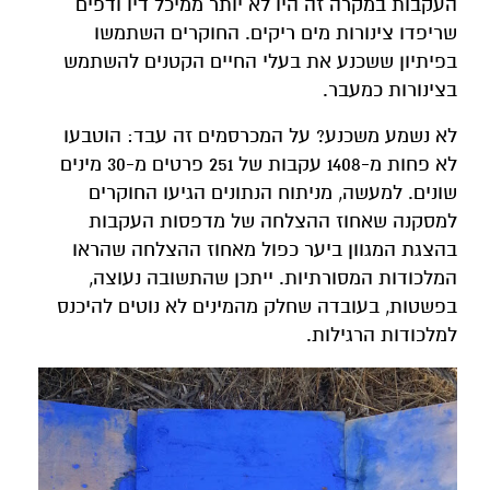
העקבות במקרה זה היו לא יותר ממיכל דיו ודפים
שריפדו צינורות מים ריקים. החוקרים השתמשו
בפיתיון ששכנע את בעלי החיים הקטנים להשתמש
בצינורות כמעבר.
לא נשמע משכנע? על המכרסמים זה עבד: הוטבעו
לא פחות מ-1408 עקבות של 251 פרטים מ-30 מינים
שונים. למעשה, מניתוח הנתונים הגיעו החוקרים
למסקנה שאחוז ההצלחה של מדפסות העקבות
בהצגת המגוון ביער כפול מאחוז ההצלחה שהראו
המלכודות המסורתיות. ייתכן שהתשובה נעוצה,
בפשטות, בעובדה שחלק מהמינים לא נוטים להיכנס
למלכודות הרגילות.