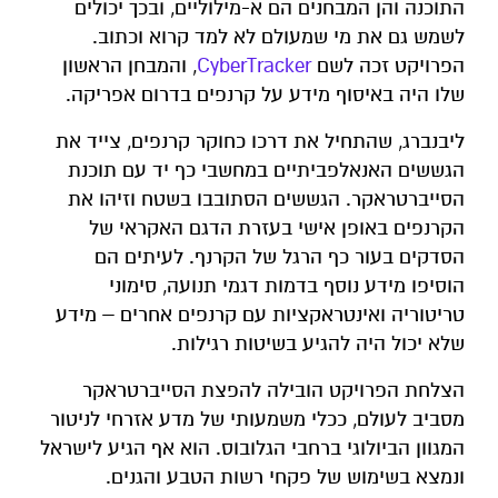
התוכנה והן המבחנים הם א-מילוליים, ובכך יכולים
לשמש גם את מי שמעולם לא למד קרוא וכתוב.
הפרויקט זכה לשם
CyberTracker
, והמבחן הראשון
שלו היה באיסוף מידע על קרנפים בדרום אפריקה.
ליבנברג, שהתחיל את דרכו כחוקר קרנפים, צייד את
הגששים האנאלפביתיים במחשבי כף יד עם תוכנת
הסייברטראקר. הגששים הסתובבו בשטח וזיהו את
הקרנפים באופן אישי בעזרת הדגם האקראי של
הסדקים בעור כף הרגל של הקרנף. לעיתים הם
הוסיפו מידע נוסף בדמות דגמי תנועה, סימוני
טריטוריה ואינטראקציות עם קרנפים אחרים – מידע
שלא יכול היה להגיע בשיטות רגילות.
הצלחת הפרויקט הובילה להפצת הסייברטראקר
מסביב לעולם, ככלי משמעותי של מדע אזרחי לניטור
המגוון הביולוגי ברחבי הגלובוס. הוא אף הגיע לישראל
ונמצא בשימוש של פקחי רשות הטבע והגנים.