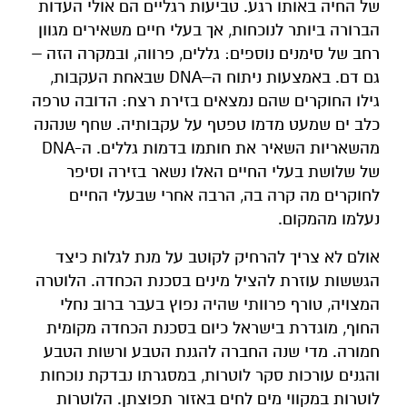
של החיה באותו רגע. טביעות רגליים הם אולי העדות
הברורה ביותר לנוכחות, אך בעלי חיים משאירים מגוון
רחב של סימנים נוספים: גללים, פרווה, ובמקרה הזה –
גם דם. באמצעות ניתוח ה–DNA שבאחת העקבות,
גילו החוקרים שהם נמצאים בזירת רצח: הדובה טרפה
כלב ים שמעט מדמו טפטף על עקבותיה. שחף שנהנה
מהשאריות השאיר את חותמו בדמות גללים. ה-DNA
של שלושת בעלי החיים האלו נשאר בזירה וסיפר
לחוקרים מה קרה בה, הרבה אחרי שבעלי החיים
נעלמו מהמקום.
אולם לא צריך להרחיק לקוטב על מנת לגלות כיצד
הגששות עוזרת להציל מינים בסכנת הכחדה. הלוטרה
המצויה, טורף פרוותי שהיה נפוץ בעבר ברוב נחלי
החוף, מוגדרת בישראל כיום בסכנת הכחדה מקומית
חמורה. מדי שנה החברה להגנת הטבע ורשות הטבע
והגנים עורכות סקר לוטרות, במסגרתו נבדקת נוכחות
לוטרות במקווי מים לחים באזור תפוצתן. הלוטרות