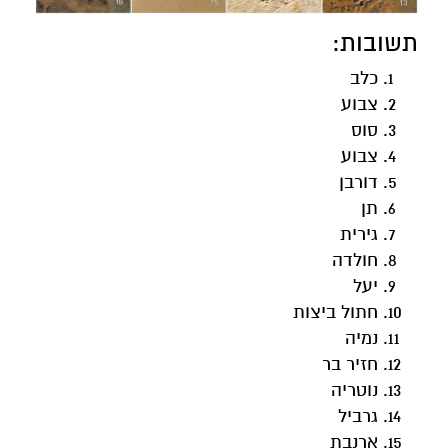
תשובות:
כלב
צבוע
סוס
צבוע
דורבן
תן
גירית
חולדה
יעל
חתול ביצות
נמיה
חזיר בר
נוטריה
גרביל
ארנבת