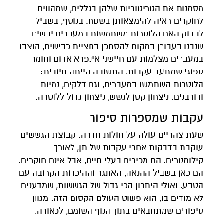
מסמנות את הטריטוריות שלהן בגללים, שמהווים
לחוקרים ראיה להימצאותן בשטח. בנוסף, בשביל
לבדוק האם הלוטרות משתמשות במעברים יבשים
שנבנו בעבורן במקום להסתכן בחציית כבישים, הוצבו
במעברים מצלמות עם חיישני אינפרא אדום וחומר
ספוגי שמתעד עקבות. התשובה הייתה חיובית:
הלוטרות השתמשו במעברים, וגם דלקים, נמיות
ודורבנים. ניצחון קטן לגשש, ניצחון גדול ללוטרה.
עקבות שמספרות סיפור
שעת צהריים עולה על חולות חדרה. קבוצת הגששים
עוקבת בדבקות אחרי עקבות של תן, לאורך
קילומטרים. הם מכירים בעלי חיים, אבל אינם חוקרים.
הם כאן בשביל ההנאה, האתגר וההיכרות הקרובה עם
הטבע. ואולי היתרון הכי גדול של הגששות, שמדענים
לא מודים בו, הוא פשוט העולם הקסום הזה: מגוון
סיפורים שמתחבאים בתוך הנוף השומם, לכאורה.