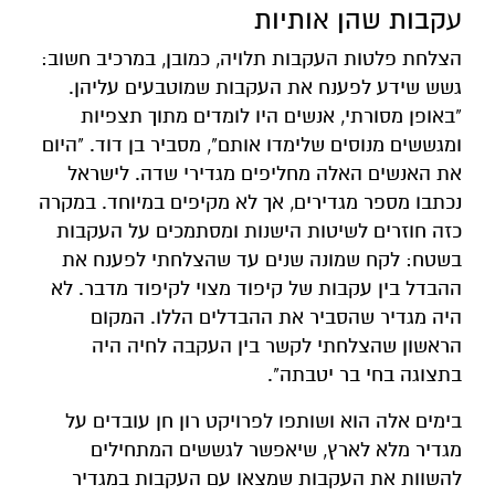
עקבות שהן אותיות
הצלחת פלטות העקבות תלויה, כמובן, במרכיב חשוב:
גשש שידע לפענח את העקבות שמוטבעים עליהן.
"באופן מסורתי, אנשים היו לומדים מתוך תצפיות
ומגששים מנוסים שלימדו אותם", מסביר בן דוד. "היום
את האנשים האלה מחליפים מגדירי שדה. לישראל
נכתבו מספר מגדירים, אך לא מקיפים במיוחד. במקרה
כזה חוזרים לשיטות הישנות ומסתמכים על העקבות
בשטח: לקח שמונה שנים עד שהצלחתי לפענח את
ההבדל בין עקבות של קיפוד מצוי לקיפוד מדבר. לא
היה מגדיר שהסביר את ההבדלים הללו. המקום
הראשון שהצלחתי לקשר בין העקבה לחיה היה
בתצוגה בחי בר יטבתה".
בימים אלה הוא ושותפו לפרויקט רון חן עובדים על
מגדיר מלא לארץ, שיאפשר לגששים המתחילים
להשוות את העקבות שמצאו עם העקבות במגדיר