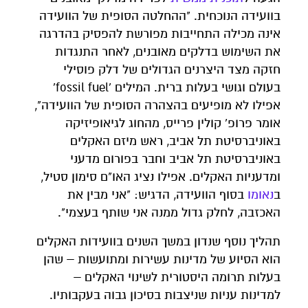
בוועידה הנוכחית. "ההחלטה הסופית של הוועידה
אינה מכילה התחייבות מפורשת להפסיק בהדרגה
את השימוש בדלקים מאובנים, לאחר התנגדות
חזקה מצד היצרנים הגדולים של דלק פוסילי
בעולם וגושי בעלות ברית. המילים 'fossil fuel'
אפילו לא מופיעים בהצהרה הסופית של הוועידה",
אומר פרופ' קולין פרייס, מהחוג לגיאופיזיקה
באוניברסיטת תל אביב, ראש מיזם האקלים
באוניברסיטת תל אביב וחבר בפורום מדעני
ומדעניות האקלים. אפילו נציג האו"ם סימון סטיל,
ב
נאומו
בסוף הוועידה, הדגיש: "אני מבין את
האכזבה, לחלק גדול ממנה אני שותף בעצמי".
תהליך נוסף שנדון במשך השנים בוועידות האקלים
הוא הסיוע של מדינות עשירות ומתועשות – שהן
בעלות תרומה היסטורית לשינוי האקלים –
למדינות עניות שניצבות בסיכון גבוה בעקבותיו.