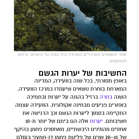
אחד הנושאים המרכזיים בוועידה היה הגנה על היערות. צילום:
unsplash
החשיבות של יערות הגשם
באופן מסורתי, בכל שנה בוועידה, המדינה
המארחת בוחרת נושאים שיעמדו במרכז הוועידה.
השנה
בחרה
ברזיל בהגנה על יערות ובתמיכה
באזורים פגיעים מבחינה אקולוגית. הוועידה עצמה
התקיימה בסמוך ליערות הגשם וכך הדגישה את
חשיבותם.
יערות
אלה הם ביתם של יותר מ-10
אחוזים מהמינים היבשתיים, מאחסנים פחמן בהיקף
של 15–20 שנים של פליטת פחמן דו-חמצני בעולם