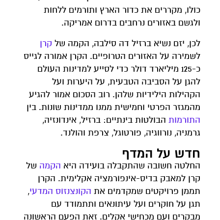
כולו, מקררים את כדור הארץ ותורמים ללחות
ולגשם באזורים נרחבים בדרום אמריקה.
לכן, יזם נשיא ברזיל דה סילבה, הקמה של
קרן
לשמירה על האזורים הטרופיים. הקרן אמורה לגייס
כ-125 מיליארד דולר כדי לסייע למדינות העולם
להגן על הסביבה הטבעית, על היערות ועל
הקהילות הילידיות שלהן. רוב הסכום אמור להגיע
מהמגזר הפרטי וחמישית ממנו ממדינות שונות. בין
התורמות
הבולטות בינתיים: ברזיל, אינדונזיה,
גרמניה, נורווגיה, פורטוגל, צרפת והולנד.
חדש על המדף
החלטה חשובה שהתקבלה בועידה היא
הקמה
של
קרן למאבק בדיס-אינפורמציה אקלימית. הקרן
תממן פרויקטים שמקדמים את
הקונצנזוס
המדעי
,
תגן על חוקרים ועל עיתונאים ותתמודד עם
מבקרים ועם מכחישי אקלים. זאת הפעם הראשונה