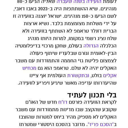
לעומת
הועידה בשנה שעברה
שאליה הגיעו כ-80
מנהיגים. שיא ההשתתפות היה ב-2023 באבו דאבי,
לשם הגיעו כ-150 מנהיגים. ישראל יוצגה בוועידה זו
על ידי משלחת מצומצמת בלבד. נשיא ארצות
הברית דונלד טראמפ לא השתתף בוועידה ולא
שלח נציג רשמי במקומו, למרות היותו מנהיג
הכלכלה
הגדולה
בעולם, שחקן מרכזי בדיפלומטיה
הבין-לאומית וגורם שבלעדיו שיתוף פעולה
לצמצום פליטת גזי החממה והתמודדות עם משבר
האקלים יהיה לא שלם. טראמפ הוא גם
מכחיש
אקלים
בולט,
ובתקשורת
העולמית אף ציינו
שהיעדרותו עדיפה מאשר שיגיע ויפריע לוועידה.
בלי תכנון לעתיד
לקראת הוועידה פורסם
דו"ח
חדש של האו"ם
שקובע שהקצב שבו מדינות מתמודדות עם משבר
האקלים לא מספיק מהיר ביחס למטרות שהוצבו
ב
"הסכם פריז"
. מדובר בהסכם היסטורי שמטרתו