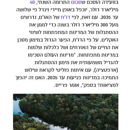
בוועידה הוסכם ש
סכום
התרומה השנתי,
40
מיליארד דולר, יוכפל באופן מיידי ויגדל פי שלושה
עד 2035. עם זאת, לפי
דו"ח
של האו"ם, נדרשים
מעל 300 מיליארד דולר בשנה כדי לממן את
ההסתגלות של המדינות המתפתחות לשינוי
האקלים. על פי הדו"ח, הפער הגדול במימון מסכן
את החיים של האזרחים ושל כלכלות שלמות
במדינות מתפתחות. "מדינות העולם הסכימו
להגדיל משמעותית את מימון ההסתגלות
(אדפטציה), עם איתות פוליטי לקראת שילוש
התמיכה במדינות פגיעות עד 2035. האם זה יהפוך
למציאות? בספק", אומר פרייס.