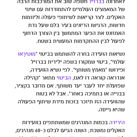
לאחרונה
בברזיל
חשפה שוב את המורכבות הרבה
של המאמצים העולמיים להתמודדות עם שינוי
האקלים. לצד קריאות לשיתופי פעולה וליוזמות
חדשות, הדגישו הדיונים בעיר בלם שעל גדת
האמזונס את הפער המתמשך בין הצורך הדחוף
לפעול לבין ההתקדמות המעשית בשטח.
נשיאות הועידה בחרה להשתמש בביטוי "
מו
ט
יר
או
עולמי", ביטוי שמקורו בשפה ילידית בברזיל
ופירושו "מאמץ משותף". לפי נשיא הוועידה,
אנדראה קוראה דו לאגו,
הביטוי
מתאר "קהילה
שפועלת יחד לעבר יעד משותף. אם מדובר בקציר,
בבנייה או בתמיכה באחר". אבל לא בטוח
שהוועידה הזו תיזכר בזכות מידת שיתוף הפעולה
שהיא גייסה.
הירידה
בכמות המנהיגים שמשתתפים בוועידות
האקלים נמשכת; השנה הגיעו לבלם כ-60 מנהיגים,