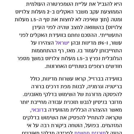
היא להגביל את עליית הטמפרטורה העולמית
הממוצעת עקב משבר האקלים ב-2 מעלות צלזיוס
ומטה (תוך שאיפה לא לחצות את סף ה-1.5 מעלות
צלזיוס) בהשוואה למצב שהיה לפני העידן
התעשייתי. ההסכם נחתם בוועידת האקלים לפני
עשור, ו-196 מדינות ובהן
ישראל
הצהירו על
התחייבותן לעמוד בו. מאז, רף ההתחממות
הגלובלית נפרץ ב-1.5 מעלות צלזיוס במשך מספר
חודשים רצופים בשנתיים האחרונות.
בוועידה בברזיל, קראו עשרות מדינות, כולל
בריטניה וגרמניה, לבנות מפת דרכים ברורה
להפסקה מדורגת של השימוש בדלקי מאובנים.
מדובר בניסיון לגבש תוכנית עבודה מחייבת יותר
מאשר ההצהרה הכללית מהוועידה ב
דובאי
,
שקראה להתחיל להפסיק את השימוש בדלקים
המזהמים. בפועל, הוטחה ביקורת רבה על אי
הגעה ל
תוכנית
ממשית
לפרידה מדלקי מאובנים