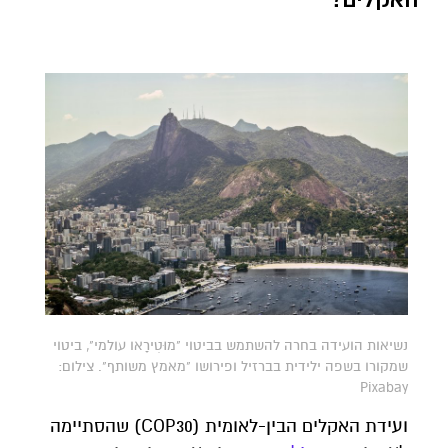
נשיאות הועידה בחרה להשתמש בביטוי "מוּטִירָאו עולמי", ביטוי
שמקורו בשפה ילידית בברזיל ופירושו "מאמץ משותף". צילום:
Pixabay
ועידת האקלים הבין-לאומית (COP30) שהסתיימה