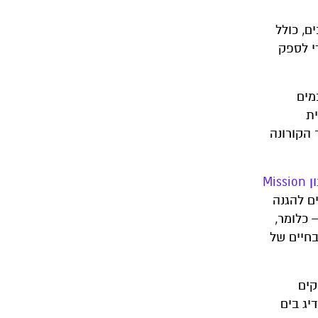
ם, כולל
י לספק
מים
ית
 הקורונה
ארגון Mission
ם להגנה
ם במלואם – כלומר,
בחיים של
קים
יג בים