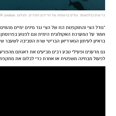
כרישים בגלפאגוס. עולים ברשתות של הדייגים הסיניים. תצלום: TOOK pixabay
"גודל הצי והתוקפנות הזו של הצי נגד מינים ימיים מהווי
חמור על המערכת האקולוגית הימית וגם לפגוע בפרנסתן וב
בראיון לעיתון הגארדיאן הבריטי שרת הסביבה לשעבר של
גם מדענים ופעילי טבע רבים מביעים את דאגתם מהפגיעה 
לפעול מבחינה משפטית או אחרת כדי לבלום את מתקפת ה