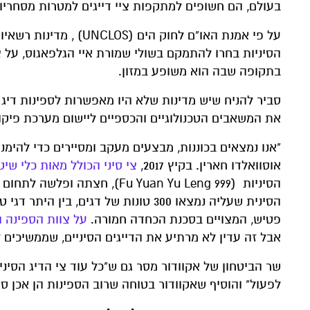
בעולם, הם חשופים למתקפות ציי דייגים למטרות מסחריות
על פי אמנת האו"ם לחוק 
הסיניות בחרו להתמקם בשולי שמורת איי הגלפאגוס, על צ
בתקופה שבה הוא משופע במזון.
סביר להניח שיש מדינות שלא היו מאפשרות לספינות דיג 
את המשאבים הטכנולוגיים והכספיים ליישום מערכת פיקוח
אוסוואלדו חארין. בקיץ 2017,
צי סיני הכולל מאות כלי שי
הסיניות (Fu Yuan Yu Leng 999
פטיש, המצויים בסכנת הכחדה חמורה.
על צוות הספינה הוטל קנס של 6.1 מיליון דולר וגם
אבל זה עדין לא מרתיע את הדייגים הסיניים, שממשיכים ל
שר הביטחון של אקוודור מסר גם ש"כל עוד צי הדיג הסיני
לפעול" והוסיף שאקוודור בטוחה שרוב הספינות הן אכן סי