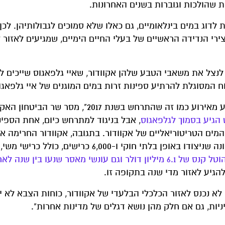
 שהולכות וגוברות בשנים האחרונות.
הים (UNCLOS) , מדינות רשאיות לדוג במים בינלאומיים, גם כאלו שלא סמוכים לגבולותיהן. 
ירי הנדידה הראשיים של בעלי החיים הימיים, שמגיעים לאזור 
לנצל את משאבי הטבע שלהן אקוודור, שאיי גלפאגוס שייכים ל
 המסוגלת להרתיע ספינות זרות במים המוגנים של איי גלפאגו
"אנו נמצאים בכוננות, מבצעים מעקב ומסיירים כדי להימנע מאירוע כמו זה שהתרחש בשנת 2017", מסר
ט הגיע בסמוך לגלפאגוס
, אבל בניגוד למתרחש כיום, אחת הספינ
), חצתה ופלשה לתחום המים הטריטוריאליים של אקוודור. בתגובה, אקוודור החרימ
הסינית שעליה נמצאו 300 טונות של דגים, בין היתר דגי טונה שניצודו באופן בלתי חוקי ו-6,000 כרישי
 עונשי מאסר שנעו בין שנה לארבע שנים
הגיע לאזור מדי שנה בתקופה זו.
 לא נכנס לאזור הכלכלי הבלעדי של אקוודור, כוחות הצבא לא י
ניות, גם אם חלק מהן נושא דגלים של מדינות אחרות".