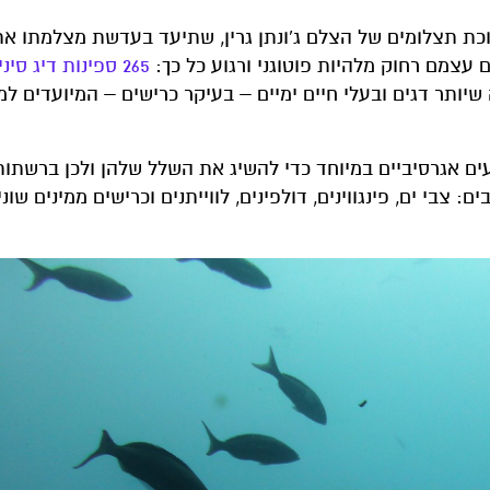
וכת תצלומים של הצלם ג'ונתן גרין, שתיעד בעדשת מצלמתו א
 עצמם רחוק מלהיות פוטוגני ורגוע כל כך:
265 ספינות דיג סיניות
שיותר דגים ובעלי חיים ימיים – בעיקר כרישים – המיועדים למ
עים אגרסיביים במיוחד כדי להשיג את השלל שלהן ולכן ברשתות
 צבי ים, פינגווינים, דולפינים, לווייתנים וכרישים ממינים שוני