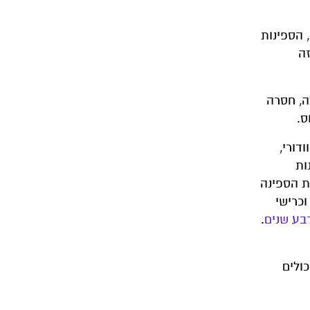
לכן, הספינות
זה
ה, חסרה
ס.
 שר הביטחון האקוודורי,
ות
ה את הספינה
ם, כולל כרישי משי, וכרישי
.
כולים