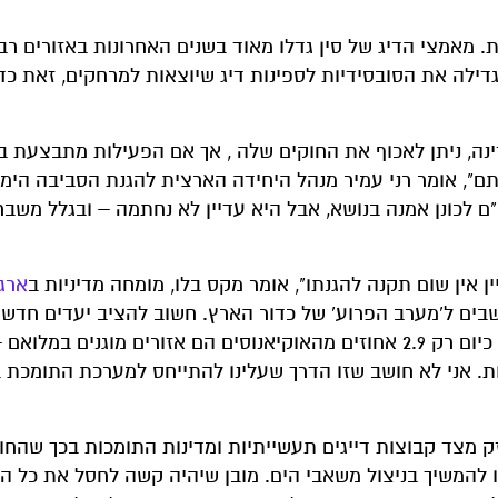
ת. מאמצי הדיג של סין גדלו מאוד בשנים האחרונות באזורים רבי
דילה את הסובסידיות לספינות דיג שיוצאות למרחקים, זאת כד
נה, ניתן לאכוף את החוקים שלה , אך אם הפעילות מתבצעת ב
ותם", אומר רני עמיר מנהל היחידה הארצית להגנת הסביבה הימ
 לכונן אמנה בנושא, אבל היא עדיין לא נחתמה – ובגלל משבר
חשבים ל'מערב הפרוע' של כדור הארץ. חשוב להציב יעדים חדשי
על הים ויעדים אלה חייבים לכלול אזורים מוגנים לחלוטין. כיום רק 2.9 אחוזים מהאוקיאנוסים ​​הם אזורים מוגני
חברות. אני לא חושב שזו הדרך שעלינו להתייחס למערכת התומכת 
 מצד קבוצות דייגים תעשייתיות ומדינות התומכות בכך שהחו
ו להמשיך בניצול משאבי הים. מובן שיהיה קשה לחסל את כל הד