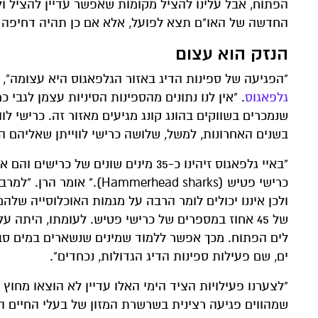
הפתוח, אבל עלינו להציל מקומות שאפשר עדיין להציל ול
החדשה של האו"ם תצא לפועל, אלא אם כן תהיה דחיפה א
הנזק הוא עצום
"הפגיעה של ספינות הדיג באזור הגלפאגוס היא עצומה", א
גלפאגוס
בשנים האחרונות, למשל, שלושה כרישי לווייתן שאליהם הו
"באיי גלפאגוס זיהינו כ-35 מינים שונ
כרישי פטיש (rhead sharks
ולכן איננו יכולים לומר הרבה על מגמות האוכלוסייה שלה
של 45 אחוז במספרים של כרישי פטיש. לעומתו, היתה 
לים הפתוח. מכך אפשר ללמוד שמינים שנשארים במים סבי
ים, שם פעילות ספינות הדיג הגדולות, נכחדים".
"לצערנו פעילויות הציד הימי האלו עדיין לא הוצאו מחוץ 
שמהווים פגיעה רצינית בשרשרת המזון של בעלי החיים הא