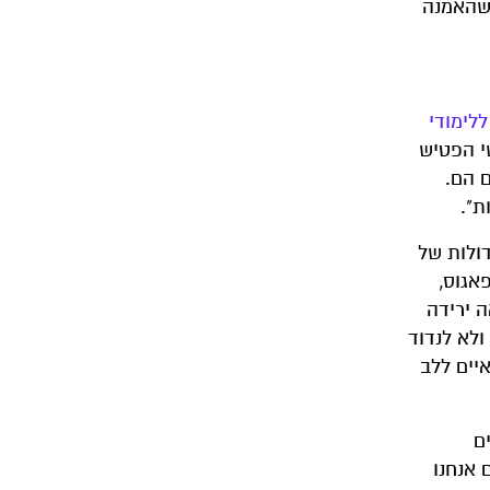
 שהאמנה
לימודי
לומר כי 60 אחוז מסנפירי כרישי הפטיש
 שנה ויותר, נפגעים גם הם.
ת".
 גדולות של
לפאגוס,
ה ירידה
ולא לנדוד
יים ללב
ם
 אנחנו