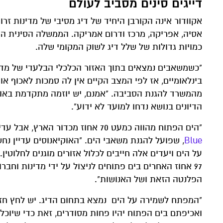
דייגים סינים מסביב לעולם
אקוודור אינה הקורבן היחיד של דיג מסיבי של מדינות זרו
אסיה, אפריקה, מרכז ודרום אמריקה. הממשלה הסינית הג
כמויות גדולות של שלל דיג לשוק המקומי שלה.
"כשמשאבים נמצאים בתוך האזור הכלכלי הבלעדי של מדי
בינלאומיים, אז לפי המצב הקיים אין לה סמכות לאכוף א
מהמשרד להגנת הסביבה. "אמנם, יש יוזמה מתקדמת באו"ם
הדיונים בנושא נדחו למועד לא ידוע".
"הים הפתוח מהווה כמעט 70 אחוז מכדור הארץ, אבל עדיין אין שום תקנה להגנתו", אומר מקס בלו, מומחה מדיניות ב
Blue
, שפועל להגנת משאבי הים. "האוקיאנוסים עדיין נ
97 אחוז האחרים בים ​​פתוחים לניצול על ידי מדינות ו
הפלנטה הזאת ושל האנושות".
"המפתח לשמירה על הים נמצא בתחום הדיג. יש לחץ חזק
ואכיפתם בים הפתוח יהיו פחות מסודרים, זאת כדי שיוכל