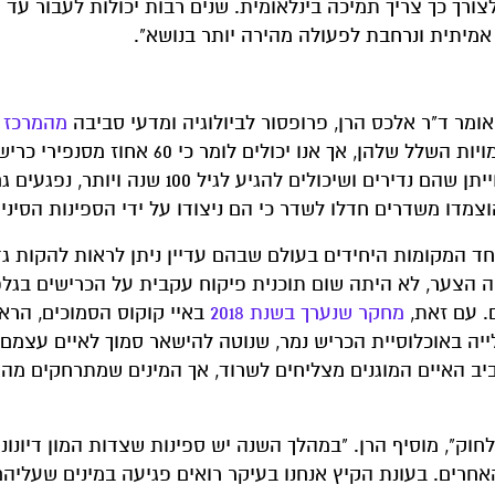
צורך כך צריך תמיכה בינלאומית. שנים רבות יכולות לעבור עד
מיתית ונרחבת לפעולה מהירה יותר בנושא".
ומר ד"ר אלכס הרן, פרופסור לביולוגיה ומדעי סביבה
מהמרכז ל
. "אין לנו נתונים מהספינות הסיניות עצמן לגבי כמויות השלל שלהן, אך אנו יכולים 
שנמכרים בשווקים בהונג קונג מגיעים מאזור זה. כרישי לווייתן שהם נדירים ושיכולים להגיע לגיל 100
צמדו משדרים חדלו לשדר כי הם ניצודו על ידי הספינות הסיניו
ים של כרישים והם אחד המקומות היחידים בעולם שבהם עדיין ניתן לראות להקות
Hamme)." אומר הרן. "למרבה הצער, לא היתה שום תוכנית פיקוח עקבית על הכרישים בג
ם. עם זאת,
מחקר שנערך בשנת 2018
באיי קוקוס הסמוכים, הרא
עלייה באוכלוסיית הכריש נמר, שנוטה להישאר סמוך לאיים עצמם 
ב האיים המוגנים מצליחים לשרוד, אך המינים שמתרחקים מהא
לחוק", מוסיף הרן. "במהלך השנה יש ספינות שצדות המון דיונוני
חרים. בעונת הקיץ אנחנו בעיקר רואים פגיעה במינים שעליהם