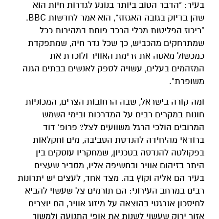
בעיר: "הדבר הטוב ביותר בנוגע לגדרות חיות הוא
שהן בדיוק בגובה האגזוז", הוא אמר לחדשות BBC.
"ריכוז הפליטות מכלי הרכב פוחת במהירות ככל
שמתרחקים מהכביש, כך שכל גדר חיה, שמתפקדת
כמכשול מאטה את זרימת האוויר ולוכדת את
המזהמים בעלים, עשויה לספק לאנשים בבתים הגנה
משופרת".
ומה קורה בישראל, שבה הרחובות הצרים, המכוניות
חונות במקרים רבים על המדרכות ובימי השמש
המרובים הולכי הרגל משוועים לצל? פרופ' דוד
ברודאי מהיחידה להנדסת הסביבה, מים וחקלאות
בפקולטה להנדסה בטכניון, שמחקריו עוסקים בין
היתר בזיהום אוויר ובחשיפה אליו, מסביר שעצים
בעיר הם אליה וקוץ בה. מצד אחד, לעצים יש יתרונות
רבים במרחב העירוני: הם תורמים צל שעשוי להביא
לחיסכון אנרגטי בהוצאה על מיזוג אוויר, הם יוצרים
אזור ירוק שעשוי לשנות את אופי התנועה ולמשוך