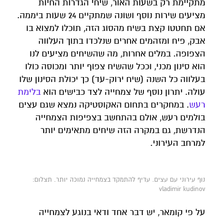
מתקיימת רק בשעות האור, שיחי הגדרות החיות
מציעים שירות נוסף ושונה שמתקיים 24 שעות ביממה.
אם תחטטו קצת בשיח מהסוג הזה, תוכלו למצוא בו
אבק, פיח ומזהמים אחרים שנלכדו בתוך העלווה
הצפופה. במלים אחרות, מה שהשיחים מציעים לנו
הוא סינון מכני, וככל שהשיח צפוף יותר ומכוסה כולו
בעלווה כל השנה (שיח ירוק-עד) כך יכולת הסינון שלו
עולה. יתרון נוסף של צמחייה לצד כבישים הוא
בלימת
רעש
. במחקרים בתחום האקוסטיקה נמצא שגם עצים
בולמים רעש, אולם בהתחשב בצפיפות הצמחייה
הנדרשת, גם במקרה הזה שיחים מתאימים יותר
למרחב העירוני.
נוף עירוני עם עצים. עדיף להתמקד בצמחייה נמוכה יותר. תצלום:
vladimir kudinov
על פי קומאר, יש דבר אחד ודאי בנוגע לצמחייה