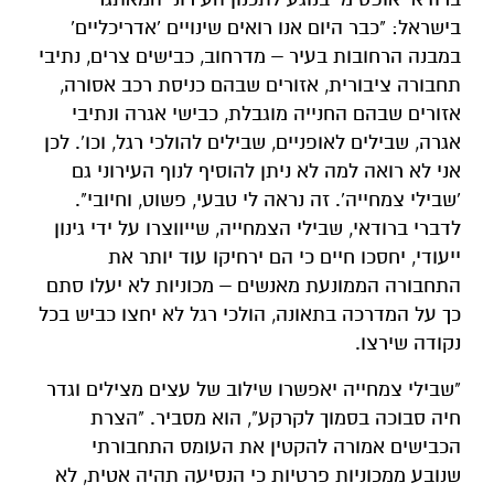
בישראל: "כבר היום אנו רואים שינויים 'אדריכליים'
במבנה הרחובות בעיר – מדרחוב, כבישים צרים, נתיבי
תחבורה ציבורית, אזורים שבהם כניסת רכב אסורה,
אזורים שבהם החנייה מוגבלת, כבישי אגרה ונתיבי
אגרה, שבילים לאופניים, שבילים להולכי רגל, וכו'. לכן
אני לא רואה למה לא ניתן להוסיף לנוף העירוני גם
'שבילי צמחייה'. זה נראה לי טבעי, פשוט, וחיובי".
לדברי ברודאי, שבילי הצמחייה, שייווצרו על ידי גינון
ייעודי, יחסכו חיים כי הם ירחיקו עוד יותר את
התחבורה הממונעת מאנשים – מכוניות לא יעלו סתם
כך על המדרכה בתאונה, הולכי רגל לא יחצו כביש בכל
נקודה שירצו.
"שבילי צמחייה יאפשרו שילוב של עצים מצילים וגדר
חיה סבוכה בסמוך לקרקע", הוא מסביר. "הצרת
הכבישים אמורה להקטין את העומס התחבורתי
שנובע ממכוניות פרטיות כי הנסיעה תהיה אטית, לא