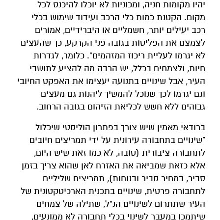
יהיו מקומות חניה, ומכוניות לא יוכלו להיכנס לכל
מקום. הקטנת כמות כלי הרכב ועידוד שימוש בכלי
רכב יעילים יותר, חשמליים או היברידיים, אמורים
לצמצם את הפליטות בגובה פני הקרקע, כך שהעצים
לא יגרמו לעליית ריכוז המזהמים". כלומר, לגדרות
חיות, ולצמחים בכלל, יש הרבה מה להציע לתושבי
העיר, אבל שינויים בתנועה יעצימו את האפקט החיובי
וגם יגרמו לכך שנוכל להמשיך ליהנות גם מעצים
גבוהים ללא חשש לכליאת הזיהום בגובה הרחוב.
ברודאי מאמין שיש צורך בפתרון הוליסטי שיכלול
"שינויים בתחבורה עירונית על ידי תמריצים חיובים
לתחבורה ציבורית (טובה, לא כמו זאת שיש היום,
אלא כזאת שמביאה את האזרח לאן שהוא צריך בזמן
סביר, במחיר סביר ובנוחות), תמריצים שליליים
לתחבורה פרטית, שינויים בתכנית הארכיטקטונית של
העיר שתתרום לשינויים הנ"ל, שתילה של צמחים
שיתמכו במעבר לשינוי בכלי תחבורה לא ממונעים,