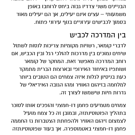
הבניינים משני צדדיו גבוה ביחס לרוחבו באופן
משמעותי – עצים אינם יעילים, אך הם יעילים מאוד
בסמוך לכבישים עירוניים בנוף עירוני פתוח.
בין המדרכה לכביש
לדברי קומאר, רשויות מקומיות צריכות לנסות לשתול
שיחים נמוכים בין מדרכות להולכי רגל ובין הכביש, אם
רוחב המדרכה מאפשר זאת. המחקר של קומאר
ושותפיו באיחוד האירופי ובארצות הברית מתמקד
כעת בניסיון לגלות איזה צמחים הם הטובים ביותר
למלחמה בזיהום האוויר ומהו הגובה האידיאלי של
גדרות חיות שישמשו לצורך זה.
צמחים מטמיעים פחמן דו-חמצני והופכים אותו לסוכר
בתהליך הפוטוסינתזה, ובמובן זה כל צמח מועיל
לצמצום זיהום האוויר ולהפחתת הצטברות גז החממה
פחמן דו-חמצני באטמוספרה. אך בעוד שפוטוסינתזה