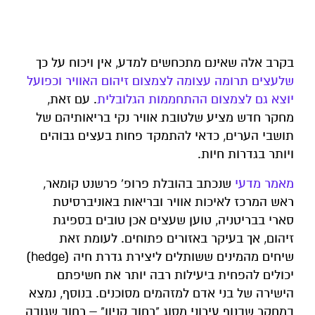
בקרב אלה שאינם מתכחשים למדע, אין ויכוח על כך
שלעצים תרומה עצומה לצמצום זיהום האוויר וכפועל
יוצא גם לצמצום ההתחממות הגלובלית
. עם זאת,
מחקר חדש מציע שלטובת אוויר נקי בריאותיהם של
תושבי הערים, כדאי להתמקד פחות בעצים גבוהים
ויותר בגדרות חיות.
מאמר מדעי
שנכתב בהובלת פרופ' פרשנט קומאר,
ראש המרכז לאיכות אוויר ובריאות באוניברסיטת
סארי בבריטניה, טוען שעצים אכן טובים בספיגת
זיהום, אך בעיקר באזורים פתוחים. לעומת זאת
שיחים מהמינים ששותלים ליצירת גדרת חיה (hedge)
יכולים להפחית ביעילות רבה יותר את חשיפתם
הישירה של בני אדם למזהמים מסוכנים. בנוסף, נמצא
במחקר שבנוף עירוני מסוג "רחוב קניון" – רחוב שגובה