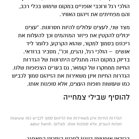
הולכי רגל ורוכבי אופניים במקום שימוש בכלי רכב,
והם מפחיתים את זיהום האוויר.
מצד שני, לעצים עלולים להיות חסרונות. "עצים
יכולים להקטין את פיזור המזהמים וכך להעלות את
ריכוזם בסמוך למקור, שהוא הקרקע, כלומר ליד
אנשים – הולכי רגל, נהגים, וכו'", מסביר ברודאי.
בדיוק במקום הזה מתגלים היתרונות של הגדרות
החיות ממחקרו של קומאר, גם בערים הצפופות שלנו.
הגדרות החיות אינן משאירות את הזיהום סמוך לכביש
כמו שעושות חופות העצים, אלא סופגות אותו.
להוסיף שבילי צמחייה
הגדרות החיות אינן משאירות את הזיהום סמוך לכביש כמו שעושות
חופות העצים, אלא סופגות אותו. תצלום: aatur harsh
ברודאי אופטימי בנוגע לתכנון העירוני המאתגר