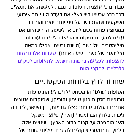
סבורים כי עוצמת הסופות תגבר. למעשה, אנו נתקלים
בכך כבר עכשיו בישראל: אם בעבר היו יותר אירועי
משקעים שהתפרשו על פני יותר ימים והורידו
בממוצע פחות גשם ליום או לשעה, הרי שהיום אנו
עדים לסערות חזקות שמביאות לירידת עשרות
מילימטרים של גשם (השנה נרשמו אפילו כמאה
מילימטר של גשם בשעה אחת).
סערות אלו גורמות
להצפות, לפגיעה ברשת החשמל, לתאונות, לנזקים
כלכליים ולמקרי מוות
.
שחרור לחץ בלוחות הטקטוניים
הסופות "שלנו" הן משחק ילדים לעומת סופות
טרופיות חזקות כגון טייפון והוריקן, שפוקדות אזורים
אחרים בעולם. סופות כאלו גורמות, בין השאר, לירידה
ניכרת בלחץ הברומטרי (הלחץ שיוצר משקל
האטמוספרה על קרום כדור הארץ). שינויים אלה
בלחץ הברומטרי שקולים להסרת מיליוני טונות של