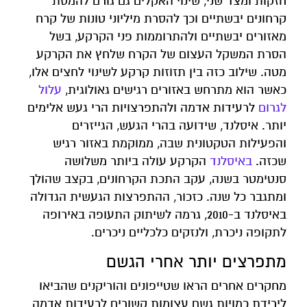
חזקות ומצד שני, שינוי האקלים גם גורם להמסת
קרחונים יבשתיים וכך להסרת מיליוני טונות של קרח
מאזורים יבשתיים ולהתרוממות פני הקרקע, בשל
הסרת המשקל העצום של הקרח שלחץ את הקרקע
מטה. שילוב כזה בין תזוזות קרקע לשינוי לחצים אלו,
כאשר הוא מתרחש באזורים רגישים גאולוגית,
עלול
לגרום
לרעידות אדמה ולהתפרצויות הרי געש אלימים
יותר. איסלנד, שידועה בהרי הגעש, הגייזרים
והפעילות הטקטונית שבה, ממוקמת באזור רגיש
שכזה.
באיסלנד
הקרקע עולה ביותר משלושה
סנטימטר בשנה, עקב התכת הקרחונים, בקצב שהולך
ומתגבר כל שנה. כזכור, ההתפרצות הגעשית הגדולה
באיסלנד ב-2010, גרמה לשיתוק התעופה באירופה
לתקופה ניכרת, ולנזקים כלכליים ניכרים.
מתפרצים יותר אחרי הגשם
מחקרים אחרים הראו שטייפונים והוריקנים שהביאו
לירידת כמויות גשם עצומות קשורים לרעידות אדמה