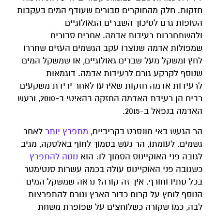
חזקות. חלק מהחוקרים סבורים שעודף המים בעקבות
הסופות גרם לסיכוך השברים הגאולוגיים
ולהשתחררות רעידות אדמה. אחרים סבורים
שמפולות אדמה שנוצרו עקב הגשמים העזים שחררו
לחץ ומשקל מעל שברים גאולוגיים, או שמשקל המים
שנוסף לקרקע גורם לרעידות אדמה. דוגמאות
לרעידות אדמה חזקות שאירעו לאחר ירידת משקעים
רבים הן רעידת האדמה החזקה בהאיטי ב-2010, ורעש
האדמה בנפאל ב-2015.
הר הגעש באי מונסרט בקריביים,
מתפרץ יותר
לאחר
גשמים. לעומתו, הר געש בסמוך לחוף באלסקה, מגיב
לגובה פני האוקיינוס הסמוך לו: הוא
נוטה להתפרץ
כשגובה פני האוקיינוס עולה בכמה עשרות סנטימטר
בכל סתיו וחורף. איך זה קורה? נראה שמשקל המים
הנוסף לוחץ על קרום כדור הארץ וגורם להתפרצות
לבה, כמו שקורה כשלוחצים על שפופרת משחת