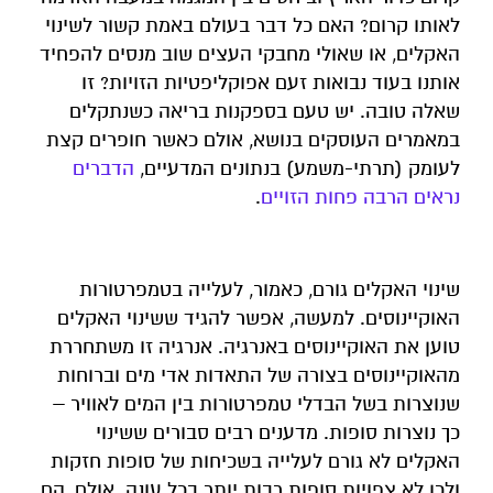
לאותו קרום? האם כל דבר בעולם באמת קשור לשינוי
האקלים, או שאולי מחבקי העצים שוב מנסים להפחיד
אותנו בעוד נבואות זעם אפוקליפטיות הזויות? זו
שאלה טובה. יש טעם בספקנות בריאה כשנתקלים
במאמרים העוסקים בנושא, אולם כאשר חופרים קצת
לעומק (תרתי-משמע) בנתונים המדעיים,
הדברים
נראים הרבה פחות הזויים
.
שינוי האקלים גורם, כאמור, לעלייה בטמפרטורות
האוקיינוסים. למעשה, אפשר להגיד ששינוי האקלים
טוען את האוקיינוסים באנרגיה. אנרגיה זו משתחררת
מהאוקיינוסים בצורה של התאדות אדי מים וברוחות
שנוצרות בשל הבדלי טמפרטורות בין המים לאוויר –
כך נוצרות סופות. מדענים רבים סבורים ששינוי
האקלים לא גורם לעלייה בשכיחות של סופות חזקות
ולכן לא צפויות סופות רבות יותר בכל עונה. אולם, הם