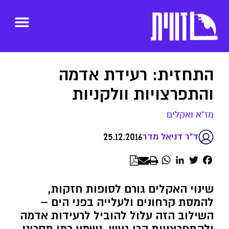
התחזית: רעידת אדמה
והתפרצויות וולקניות
מז"א ואקלים
25.12.2016
ד"ר דניאל מדר
WhatsApp
LinkedIn
Twitter
Facebook
שינוי האקלים גורם לסופות חזקות,
להמסת קרחונים ולעלייה בפני הים –
השילוב הזה עלול להוביל לרעידות אדמה
ולהתפרצויות הרי געש. נשמע כמו תסריט