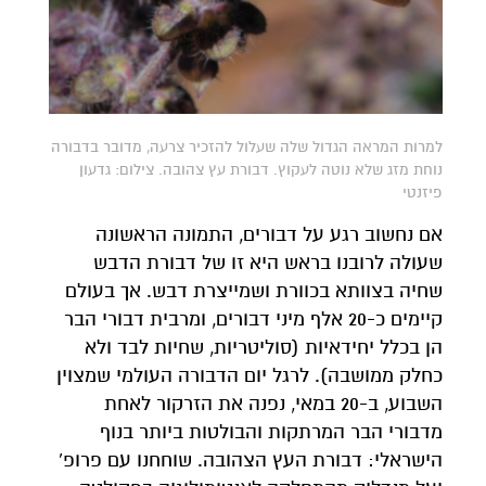
למרות המראה הגדול שלה שעלול להזכיר צרעה, מדובר בדבורה
נוחת מזג שלא נוטה לעקוץ. דבורת עץ צהובה. צילום: גדעון
פיזנטי
אם נחשוב רגע על דבורים, התמונה הראשונה
שעולה לרובנו בראש היא זו של דבורת הדבש
שחיה בצוותא בכוורת ושמייצרת דבש. אך בעולם
קיימים כ-20 אלף מיני דבורים, ומרבית דבורי הבר
הן בכלל יחידאיות (סוליטריות, שחיות לבד ולא
כחלק ממושבה). לרגל יום הדבורה העולמי שמצוין
השבוע, ב-20 במאי, נפנה את הזרקור לאחת
מדבורי הבר המרתקות והבולטות ביותר בנוף
הישראלי: דבורת העץ הצהובה. שוחחנו עם פרופ'