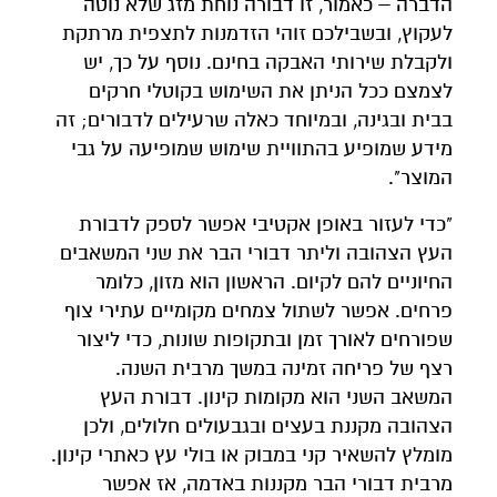
הדברה – כאמור, זו דבורה נוחת מזג שלא נוטה
לעקוץ, ובשבילכם זוהי הזדמנות לתצפית מרתקת
ולקבלת שירותי האבקה בחינם. נוסף על כך, יש
לצמצם ככל הניתן את השימוש בקוטלי חרקים
בבית ובגינה, ובמיוחד כאלה שרעילים לדבורים; זה
מידע שמופיע בהתוויית שימוש שמופיעה על גבי
המוצר".
"כדי לעזור באופן אקטיבי אפשר לספק לדבורת
העץ הצהובה וליתר דבורי הבר את שני המשאבים
החיוניים להם לקיום. הראשון הוא מזון, כלומר
פרחים. אפשר לשתול צמחים מקומיים עתירי צוף
שפורחים לאורך זמן ובתקופות שונות, כדי ליצור
רצף של פריחה זמינה במשך מרבית השנה.
המשאב השני הוא מקומות קינון. דבורת העץ
הצהובה מקננת בעצים ובגבעולים חלולים, ולכן
מומלץ להשאיר קני במבוק או בולי עץ כאתרי קינון.
מרבית דבורי הבר מקננות באדמה, אז אפשר