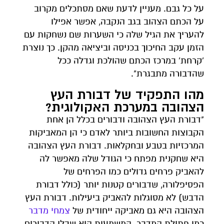
על כל גבם. מעניין לדעת שאם מסתכלים מקרוב
על הכתם הצהוב בגב הנקבה, אפשר אפילו
להעריך את הגיל שלה כי השערות שם נשחקות עם
הזמן עקב החיכוך בכניסה וביציאה מהקן. כך נוצרת
'קרחת' במרכז הכתם שהולכת וגדלה ככל
שהדבורה מתבגרת".
מהו התפקיד של דבורת העץ
הצהובה במערכת האקולוגית?
"דבורת העץ הצהובה ודבורים בכלל הן אחת
הקבוצות החשובות ביותר לאדם כי הן המאביקות
המרכזיות בטבע ובחקלאות. דבורת העץ הצהובה
היא שחקנית מפתח כי הגודל שלה מאפשר לה
להאביק פרחים גדולים כמו הפרחים של
הפסיפלורה, שדבורים קטנות יותר (כולל דבורת
הדבש) לא מסוגלות להאביק ביעילות. דבורת העץ
הצהובה היא גם מאביקה ייחודית של
צמחי מדבר
כמו פתילת המדבר. המשמעות היא שבלי הדבורים,