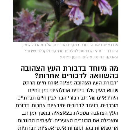
אם ראיתם את הדבורה במקום מגוריכם, אל תמהרו להזמין
הדברה – זוהי הזדמנות לתצפית מרתקת ולקבלת שירותי
האבקה בחינם. צילום: גדעון פיזנטי
מה מיוחד בדבורת העץ הצהובה
בהשוואה לדבורים אחרות?
"דבורת העץ הצהובה מציגה אורח חיים מרתק
שהוא מעין שלב ביניים אבולוציוני בין החיים
היחידאיים של רוב דבורי הבר לבין חיים חברתיים
מורכבים. בניגוד לדבורים יחידאיות אחרות, דבורת
העץ הצהובה מטפלת בצאצאיה במשך זמן רב,
ומאכילה את הבוגרים הצעירים. לעיתים הבוגרות
אף נשארות בקן, ונוצרות אינטראקציות חברתיות