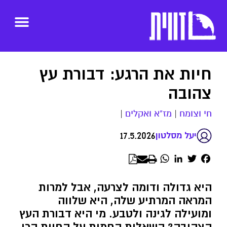
חיות את הרגע: דבורת עץ
צהובה
חי וצומח
|
מז"א ואקלים
|
17.5.2026
יעל מסלטון
WhatsApp
LinkedIn
Twitter
Facebook
היא גדולה ודומה לצרעה, אבל למרות
המראה המרתיע שלה, היא שלווה
ומועילה לגינה ולטבע. מי היא דבורת העץ
הצהובה? השאלות החמות על החיות הכי