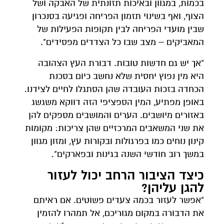
בכמות, במגוון ובאיכות תזונתית של האבקה ושל
הצוף, ואף בשינוי תזמון הפריחה ופגיעה בסנכרון
שבין מועדי הפריחה לבין תקופות הפעילות של
המאביקים – מצב שבו כל הצדדים מפסידים".
"אך יש גם חדשות טובות. דבורת העץ הצהובה
היא מין נפוץ יחסית שלא נחשב כיום בסכנת
הכחדה בזכות העובדה שהן הסתגלו לחיים לצידנו.
באופן מפתיע, המין הספציפי הזה דווקא משגשג
באזורים מיושבים. הערים והמושבים מספקים להן
את שני המשאבים המרכזיים שהן צריכות: מקומות
קינון נוחים כמו בפרגולות ובקורות עץ, ומזון מגוון
במשך רוב חודשי השנה בגינות ובפארקים".
כיצד הציבור הרחב יכול לעזור
להגן עליהן?
"אפשר לעזור בכמה צעדים פשוטים. אם ראיתם
את הדבורה במקום מגוריכם, אל תמהרו להזמין