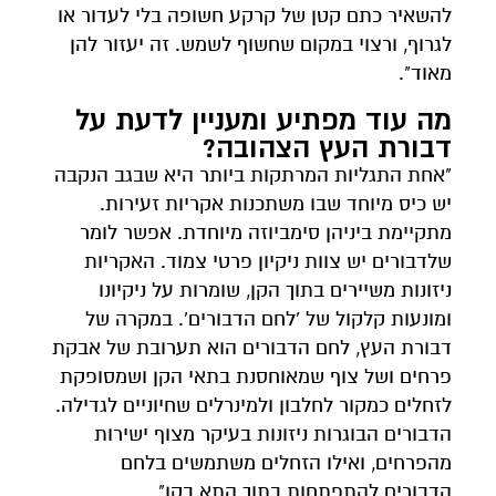
להשאיר כתם קטן של קרקע חשופה בלי לעדור או
לגרוף, ורצוי במקום שחשוף לשמש. זה יעזור להן
מאוד".
מה עוד מפתיע ומעניין לדעת על
דבורת העץ הצהובה?
"אחת התגליות המרתקות ביותר היא שבגב הנקבה
יש כיס מיוחד שבו משתכנות אקריות זעירות.
מתקיימת ביניהן סימביוזה מיוחדת. אפשר לומר
שלדבורים יש צוות ניקיון פרטי צמוד. האקריות
ניזונות משיירים בתוך הקן, שומרות על ניקיונו
ומונעות קלקול של 'לחם הדבורים'. במקרה של
דבורת העץ, לחם הדבורים הוא תערובת של אבקת
פרחים ושל צוף שמאוחסנת בתאי הקן ושמסופקת
לזחלים כמקור לחלבון ולמינרלים שחיוניים לגדילה.
הדבורים הבוגרות ניזונות בעיקר מצוף ישירות
מהפרחים, ואילו הזחלים משתמשים בלחם
הדבורים להתפתחות בתוך התא בקן".