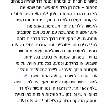
כישורים חברתיים וביטחון עצמי דרך שהייה במרחב
הפתוח – אלה הן חלק מהאפשרויות שמציעה
למידה במרחב הפתוח. חינוך יער הוא גישה חינוכית
הלקוחה מעולם הלמידה החוץ-כיתתית ומבקשת
לאפשר לילדים לייצר משמעות באמצעות
אינטראקציה מתמשכת עם הטבע ועם הסובבים
אותם. גני יער מקיימים בדרך כלל סדר יום דומה
לגני ילדים קונבנציונליים, וגם התכנים יכולים להיות
דומים, למעט העובדה שהלימוד עצמו מתרחש
בחוץ – במרחב הפתוח או בטבע, בכל ימות
השבוע, או בחלקם, וכמעט בכל מזג אוויר. על פי
עקרונות חינוך היער יש לייצר לתלמידים תהליך
ארוך טווח של שגרה קבועה המתרחשת
ביער
למשך שישה שבועות לפחות ואף רצוי למשך שנה
שלמה או יותר. לילדים ניתן זמן חופשי ללמידה
באופן אישי וכן זמן של פעילות מובנית כמו בניית
מחסה, הדלקת מדורה, מלאכות יד, טיפוס ועוד.