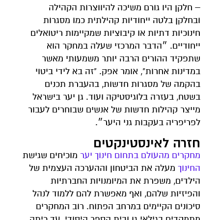
– חלקן היו גורם משיכה להיווצרות הקהילה
ובחלקן בלטה ייחודיות קהילתית כמו מסגרות
חינוכיות דתיות או קיבוציות שמקיימות ריטואלים
ייחודיים. ״הדבר המרכזי שעלה במחקר הוא
שתפקיד ההורים הרבה יותר משמעותי מאשר
במדינות אחרות", אומר אפק. "זה בא לידי ביטוי
בהקמה של מסגרות חדשות, בהעברת תכנים
בשטח, בעזרה בלוגיסטיקה ועוד. גן יער בישראל
מייצר קהילות חדשות של אנשים שבוחרים לעבור
לפריפריה בעקבות גני היער״.
חזרה לאינסטינקטים
מחקרים מהעולם בתחום חינוך יער
מוכיחים שגישת
החינוך
מעלה את הביטחון וההערכה העצמית של
הילדים, משפרת את המיומנויות החברתיות
והפיזיות שלהם, ואף מאפשרת להם ללמוד לנהל
סיכונים הקיימים במרחב הפתוח. רוב המחקרים
מתמקדים בגילאי גן ובית הספר היסודי, עד כיתה