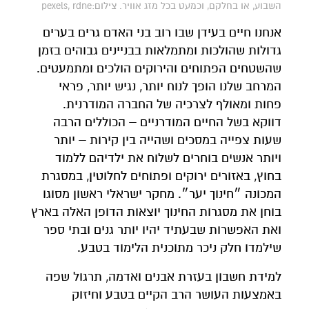
השבוע, או בחלקם, וכמעט בכל מזג אוויר. צילום:pexels, rdne
אנחנו חיים בעידן שבו רוב בני האדם גרים בערים
גדולות שהולכות ומתמלאות בבניינים גבוהים בזמן
שהשטחים הפתוחים והירוקים הולכים ומתמעטים.
המרחב שלנו הופך לנוח יותר, נגיש יותר, פראי
פחות ומאולף לצרכיה של החברה המודרנית.
דווקא בשל החיים המודרניים – הכוללים הרבה
שעות צפייה במסכים ושהייה בין קירות – יותר
ויותר אנשים בוחרים לשלוח את ילדיהם ללמוד
בחוץ, באזורים ירוקים ופתוחים לחלוטין, במסגרת
המכונה ״חינוך יער״. מחקר ישראלי ראשון מסוגו
בוחן את מסגרות החינוך יוצאות הדופן האלה בארץ
ואת האפשרות שבעתיד יהיו יותר גנים ובתי ספר
שילמדו חלק ניכר מתוכנית הלימוד בטבע.
למידת חשבון בעזרת אבנים ואדמה, תרגול שפה
באמצעות העושר הרב הקיים בטבע וחיזוק