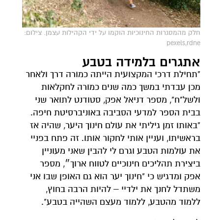
חלק מהמסגרות החינוכיות הוקמו על ידי הקהילות עצמן. צילום:
pexels,rdne
אתגרים בלמידה בטבע
"תחילת דרכי המקצועית הייתה כמורה דרך ולאחר
מכן עבדתי במשך כמה שנים כמורה לחקלאות
ולשל"ח", מספר דניאל אפק, סטודנט לתואר שני
בבית הספר למדעי הסביבה באוניברסיטת חיפה.
"באותו זמן גיליתי את עולם חינוך היער, שהיה אז
בראשיתו, ועניין אותי לחקור אותו. זה פתח בפניי
את עולמות הטבע וגרם לי להבין שאני מעוניין
ביצירת תהליכים חינוכיים לטווח ארוך״, מספר
אפק ומדגיש כי "חינוך יער הוא גם האופן שבו אני
משתדל לחנך את ילדיי – להיות הרבה בחוץ,
ללמוד מהטבע, ללמוד מעצם השהייה בטבע".