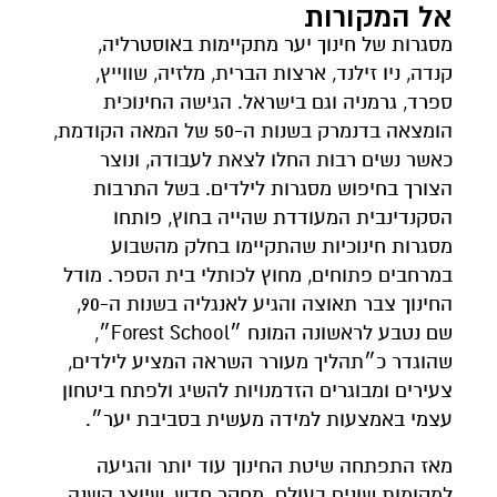
אל המקורות
מסגרות של חינוך יער מתקיימות באוסטרליה,
קנדה, ניו זילנד, ארצות הברית, מלזיה, שווייץ,
ספרד, גרמניה וגם בישראל. הגישה החינוכית
הומצאה בדנמרק בשנות ה-50 של המאה הקודמת,
כאשר נשים רבות החלו לצאת לעבודה, ונוצר
הצורך בחיפוש מסגרות לילדים. בשל התרבות
הסקנדינבית המעודדת שהייה בחוץ, פותחו
מסגרות חינוכיות שהתקיימו בחלק מהשבוע
במרחבים פתוחים, מחוץ לכותלי בית הספר. מודל
החינוך צבר תאוצה והגיע לאנגליה בשנות ה-90,
שם נטבע לראשונה המונח ״Forest School״,
שהוגדר כ״תהליך מעורר השראה המציע לילדים,
צעירים ומבוגרים הזדמנויות להשיג ולפתח ביטחון
עצמי באמצעות למידה מעשית בסביבת יער״.
מאז התפתחה שיטת החינוך עוד יותר והגיעה
למקומות שונים בעולם. מחקר חדש, שיוצג השנה