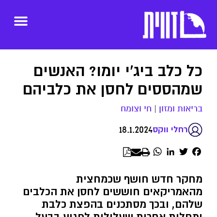
כל כלב ביג'י יומו? האנשים
שמהססים לחסן את כלביהם
בריאות ומזון
|
חי וצומח
18.1.2024
רחלי ווקס
WhatsApp
LinkedIn
Twitter
Facebook
מחקר חדש חושף שכמחצית
מהאמריקאים חוששים לחסן את הכלבים
שלהם, ובכך מסתכנים בהפצת כלבת
ומחלות אחרות שעלולות לפגוע בבעל