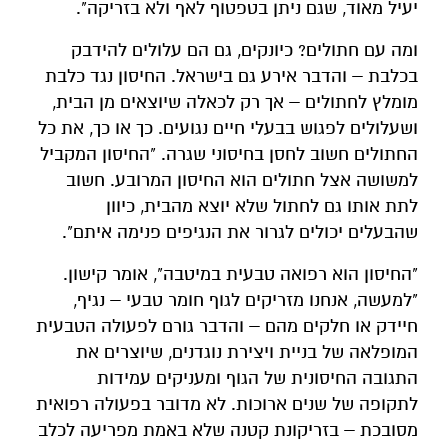
יעיל מאוד, שגם ניתן בטפטוף לאף ולא בזריקה".
ומה עם חתולים? כיונקים, גם הם עלולים להידבק
בכלבת – והדבר אירע גם בישראל. החיסון נגד כלבת
מומלץ לחתולים – אך רק לכאלה שיוצאים מן הבית,
ושעלולים לפגוש בבעלי חיים נגועים. כך או כך, את כל
החתולים חשוב לחסן בחיסוני שגרה. "החיסון המקביל
למשושה אצל חתולים הוא החיסון המרובע. חשוב
לתת אותו גם לחתול שלא יוצא מהבית, כיוון
שהבעלים יכולים לגרור את הנגיפים פנימה איתם".
"החיסון הוא רפואה טבעית במיטבה", אומר קישון.
"למעשה, אנחנו מזריקים לגוף חומר טבעי – נגיף,
חיידק או חלקים מהם – והדבר גורם לפעולה הטבעית
המופלאה של בניית ויצירת נוגדנים, שיוצרים את
התגובה החיסונית של הגוף ומעניקים עמידות
לתקופה של שנים ארוכות. לא מדובר בפעולה רפואית
מסובכת – בזריקונת קטנה שלא באמת מפריעה לכלב