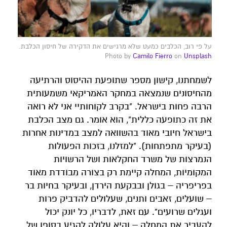
על פי רוב, הכלבים כמעט שלא מרגישים את הדקירה של חיסון הכלבת.
Photo by
Camilo Fierro
on
Unsplash
לשמחתנו, קישון מספר שתופעת ההיסוס והרתיעה
מהחיסונים שנמצאה במחקר האמריקאי משמעותית
הרבה פחות בישראל. "בקרב לקוחותיי אני לא רואה
את זה כתופעה כללית", הוא אומר. גם מצב הכלבת
בישראל חיובי מאוד בהשוואה למצב במדינות אחרות
(בעיקר מתפתחות). "למזלנו, בזכות הפעולות
הנמרצות של משרד החקלאות ושל הרשויות
המקומיות, המחלה קיימת רק בצורה מבודדת מאוד
בפריפריה – בגולן ובבקעת הירדן, ובעיקר בחיות בר
– שועלים, זאבים ותנים, שעלולים להדביק פרות
ועגלים שרועים". עם זאת, לדבריו, כל יונק יכול
להעביר את המחלה – והיא עלולה להגיע בסופו של