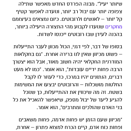
שיותר יעיל". מבנה הפרדס החדש מאפשר שתילה
צפופה יותר עם יבול רב יותר, ונועדה לאפשר קטיף
קל יותר – לאנשים ולרובוטים. כיום נמצאים בעיצומם
מחקרים
שנועדו לקבוע מהי התצורה היעילה ביותר,
בהכנה לעידן שבו רובוטים ייכנסו לשדות.
בסופו של דבר, לפי דגני, הכול מכוון לעבר התייעלות
– פשוט מכיוון שאין לנו ברירה אחרת. "גם בחקלאות
המודרנית החקלאי יהיה חשוב מאוד, אבל הוא יצטרך
הרבה פחות ידיים עובדות", הוא אומר. "כמו לא מעט
דברים, הנתונים יהיו במרכז, כדי לעזור לו לקבל
החלטות מושכלות – והרובוטים יבצעו את המשימות
בשטח. זה מה שיכווין את ההתייעלות, כך שנוכל
להגיע ליעד של יבול מספק, שיאפשר להאכיל את כל
בני האדם שהולכים ומתרבים", הוא אומר.
"מכיוון שעם הזמן יש פחות אדמה, פחות משאבים
ופחות כוח אדם, קיים הכרח למצוא פתרון – אחרת,