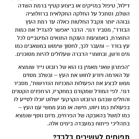
דילול, טיפול במזיקים או ביצוע קטיף ברמת השדה
השלם, נסתכל על החלקה החקלאית ברזולוציה
גבוהה יותר ונקבל החלטות כאלה עד רמת העץ
הבודד", מסביר דגני. הדבר יאפשר להגדיל את כמות
התוצרת, באמצעות הענקת התנאים המיטביים לכל
עץ בודד – ומעבר לכך, לחסוך שימוש במשאבים כמו
מים ודשן, ובחומרי הדברה שעלולים להיות מסוכנים.
"הפתרון שאני מאמין בו הוא של רובוט נייד שנמצא
על האדמה ויודע לחוש את העץ – ובשלב מסוים
ממש לבצע את הפעולות המכניות הנדרשות", מסביר
דגני. לפי המודל שמקודם במחקריו, הרחפנים הקטנים
והזולים שבהם הרובוט הקרקעי ישלוט יוכלו לסייע לו
בפעולות כמו ניווט, חישה או מגע ממשי עם העץ –
כמו למשל בהאבקה של הפרחים, מיזם נוסף שנמצא
בתהליכי פיתוח במעבדה בימים אלה.
תפוחים לעשירים בלבד?