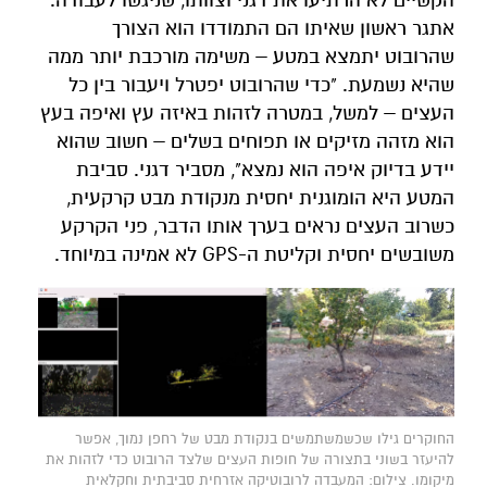
הקשיים לא הרתיעו את דגני וצוותו, שניגשו לעבודה.
אתגר ראשון שאיתו הם התמודדו הוא הצורך
שהרובוט יתמצא במטע – משימה מורכבת יותר ממה
שהיא נשמעת. "כדי שהרובוט יפטרל ויעבור בין כל
העצים – למשל, במטרה לזהות באיזה עץ ואיפה בעץ
הוא מזהה מזיקים או תפוחים בשלים – חשוב שהוא
יידע בדיוק איפה הוא נמצא", מסביר דגני. סביבת
המטע היא הומוגנית יחסית מנקודת מבט קרקעית,
כשרוב העצים נראים בערך אותו הדבר, פני הקרקע
משובשים יחסית וקליטת ה-GPS לא אמינה במיוחד.
החוקרים גילו שכשמשתמשים בנקודת מבט של רחפן נמוך, אפשר
להיעזר בשוני בתצורה של חופות העצים שלצד הרובוט כדי לזהות את
מיקומו. צילום: המעבדה לרובוטיקה אזרחית סביבתית וחקלאית