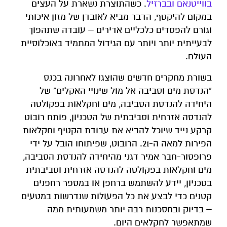
בווייטנאם ובברזיל
. כשהתוצרת נשארת על העצים
במקום להיקטף, הדבר מביא לאובדן של מזון איכותי
וגורם להפסדים כלכליים אדירים – עובדה שתהפוך
לבעייתית יותר ויותר עם הגידול המתמיד באוכלוסיית
העולם.
בשורת מחקרים חדשים שהוצגו לאחרונה בכנס
"הנדסת מים וסביבה אל מול שינויי האקלים" של
היחידה להנדסת הסביבה, מים וחקלאות בפקולטה
להנדסה אזרחית וסביבתית של הטכניון, פותח רובוט
קרקע נייד שיוכל להביא את עבודת הקטיף וחקלאות
הפירות למאה ה-21. הרובוט, שפיתוחו הובל על ידי
פרופסור-חבר אמיר דגני מהיחידה להנדסת הסביבה,
מים וחקלאות בפקולטה להנדסה אזרחית וסביבתית
בטכניון, יידע להשתמש ברחפן או במספר רחפנים
קטנים כדי לבצע את כל הפעולות שנדרשות במטעים
– בדיוק ובחסכנות רבה יותר משמעותית ממה
שמתאפשר לחקלאים היום.