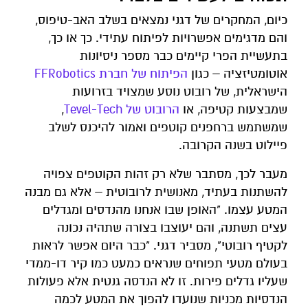
כיום, המחקרים של דגני נמצאים בשלב האב-טיפוס,
והם מדגימים אפשרויות לפיתוח עתידי. כך או כך,
בתעשיית הפרי קיימים כבר מספר ניסיונות
אוטומטיזציה – כגון
הפיתוח של חברת FFRobotics
הישראלית, של רובוט נוסע שמצויד בזרועות
שמבצעות קטיפה, או
הרובוט של Tevel-Tech
,
שמשתמש ברחפנים קוטפים ואמור להיכנס לשלב
פיילוט בשנה הקרובה.
מעבר לכך, מסתבר שלא רק זהות הקוטפים צפויה
להשתנות בעתיד, מאנושית לרובוטית – אלא גם מבנה
המטע עצמו. "האופן שבו אנחנו מהנדסים ומגדלים
עצים תשתנה, והם יעוצבו בצורה שתהיה נכונה
לקטיף רובוטי", מסביר דגני. "כבר היום אפשר לראות
בעולם מטעי תפוחים שנראים כמעט כמו קיר דו-ממדי
שעליו גדלים פירות. זו לא הנדסה גנטית אלא פעולות
הנדסיות מכניות שנועדו להפוך את המטע לכמה