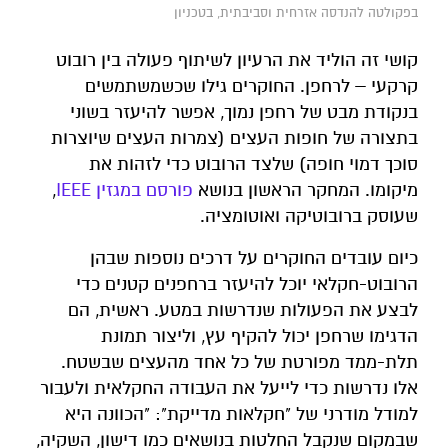
בפקולטה להנדסה אזרחית וסביבתית, בטכניון
קושי זה הוליד את הרעיון לשיתוף פעולה בין רובוט
קרקעי – לרחפן. החוקרים גילו שכשמשתמשים
בנקודת מבט של רחפן נמוך, אפשר להיעזר בשוני
בתצורה של חופות העצים (צמרות העצים שיוצרות
סוכך דמוי חופה) שלצד הרובוט כדי לזהות את
מיקומו. המחקר הראשון בנושא
פורסם במגזין IEEE
,
שעוסק ברובוטיקה ואוטומציה.
כיום עובדים החוקרים על דרכים נוספות שבהן
הרובוט-חקלאי יוכל להיעזר ברחפנים קטנים כדי
לבצע את הפעולות שנדרשות במטע. ראשית, הם
הדגימו שרחפן יכול להקיף עץ, וליצור תמונת
תלת-ממד מפורטת של כל אחד מהעצים שבשטח.
אלו נדרשות כדי לייעל את העבודה החקלאית ולעבור
למודל מודרני של "חקלאות מדייקת": "הכוונה היא
שבמקום שנקבל החלטות בנושאים כמו דישון, השקיה,