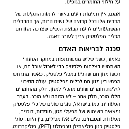
על חילוף החומרים בגופינו.
אמנם, אין תמימות דעים באשר לרמות התקינות של
מדדים אלו בכל קבוצה של נשים הרות, אך ההבדלים
המשמעותיים לרעת קבוצת הנשים שצרכה מזון חם
מכלים מפלסטיק צריך לעורר דאגה.
סכנה לבריאות האדם
כאמור, כשני שליש ממשתתפות במחקר הסעודי
השתמשו בצלחות פלסטיק כדי לאכול אוכל חם, או
רכשו מזון חם שהגיע במכלי פלסטיק. כאשר מתרחש
מפגש בין מזון חם לכלים מפלסטיק, עולה הסיכוי
לזליגת חומרים שונים מהכלי למזון. חלק מהחומרים
הללו מוכר, חלק אחר – לא מזוהה ולא מוכר. בערב
הסעודית, כמו בישראל, סוגים שונים של כלי פלסטיק
נמצאים בשימוש של מפעלי מזון, מוסדות, דוכנים,
מסעדות ומטבחים. כלים אלו מכילים, בין היתר, סוגי
פלסטיק כגון פוליאתילן טרפתלט (PET), פוליקרבונט,