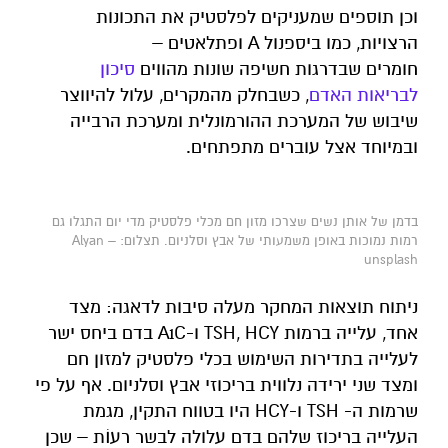
וכן תוספים שמעניקים לפלסטיק את התכונות
הרצויות, כמו ביספנול A ופתלאטים –
חומרים שבדרגות חשיפה שונות מהווים
סיכון
לבריאות האדם
, כשבחלק מהמקרים, עלול להיווצר
שיבוש של המערכת ההורמונלית ומערכת הרבייה
ובמיוחד אצל עוברים מתפתחים.
בדמן של אותן נשים שצרכו מזון חם מכלי פלסטיק מדי יום התגלו גם
רמות נמוכות באופן משמעותי של אבץ וסלניום. תצלום: Alyan –
unsplash
ניתוח תוצאות המחקר מעלה סיבות לדאגה: מצד
אחד, עלייה ברמות TSH, HCY ו-A1C בדם ביחס ישר
לעלייה בתדירות השימוש בכלי פלסטיק למזון חם
ומצד שני ירידה נלווית בריכוזי אבץ וסלניום. אף על פי
שרמות ה- TSH ו-HCY היו בטווח התקין, מגמת
העלייה בריכוז שלהם בדם עלולה לבשר רעוֹת – שכן