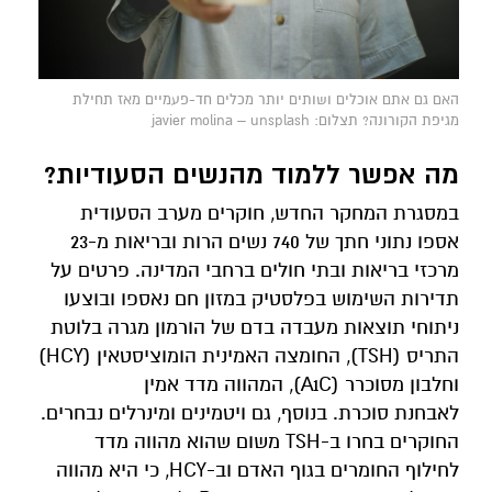
האם גם אתם אוכלים ושותים יותר מכלים חד-פעמיים מאז תחילת
מגיפת הקורונה? תצלום: javier molina – unsplash
מה אפשר ללמוד מהנשים הסעודיות?
במסגרת המחקר החדש, חוקרים מערב הסעודית
אספו נתוני חתך של 740 נשים הרות ובריאות מ-23
מרכזי בריאות ובתי חולים ברחבי המדינה. פרטים על
תדירות השימוש בפלסטיק במזון חם נאספו ובוצעו
ניתוחי תוצאות מעבדה בדם של הורמון מגרה בלוטת
התריס (TSH), החומצה האמינית הומוציסטאין (HCY)
וחלבון מסוכרר (A1C), המהווה מדד אמין
לאבחנת סוכרת. בנוסף, גם ויטמינים ומינרלים נבחרים.
החוקרים בחרו ב-TSH משום שהוא מהווה מדד
לחילוף החומרים בגוף האדם וב-HCY, כי היא מהווה