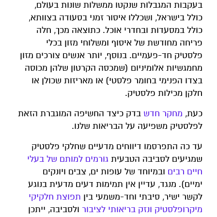
בעקבות המגבלות שנקטו ממשלות שונות בעולם,
כולל בישראל, ושכללו איסור זמני בסעודה בצוותא,
כולל במסעדות ובחדרי אוכל. כתוצאה מכך, חלה
פריחה מחודשת של איסוף ומשלוחי מזון בכלי
פלסטיק חד-פעמיים. בנוסף, יותר אנשים צורכים מזון
מחמגשיות אלומיניום (שמכסה הקרטון שלהן מכוסה
בצדו הפנימי בחומר פלסטי) או מאריזות שכולן או
חלקן מכילות פלסטיק.
כעת,
מחקר חדש
בדק כיצד החשיפה המוגברת הזאת
לפלסטיק משפיעה על הבריאות שלנו.
עד כה התפרסמו דיווחים מדעיים שחלקי פלסטיק
שמגיעים לסביבה הטבעית
גורמים למותם של בעלי
חיים רבים
ובמיוחד של עופות ים, צבים ויונקים
ימיים). מנגד, עדיין אין תמימות דעים מדעית בנוגע
לקשר ישיר, סיבתי וחד-משמעי בין
תפוצת חלקיקי
מיקרופלסטיק ונזק בריאותי לציבור
ולסביבה, ייתכן