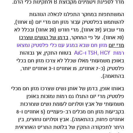
מדד לספיגת ויטמינים מקבוצת B ולתקינות כלי הדם.
המשתתפות במחקר התפלגו לכאלה הנוהגות
להשתמש בפלסטיק עבור מזון חם מדי יום (11 אחוז),
מדי שבוע (39 אחוז), מדי חודש (20 אחוז) ובכלל לא
(70 אחוז). על פי המחקר,
בדמן של הנשים שצרכו
מדי יום
מזון חם שבא במגע עם כלי פלסטיק נמצאו
רמות TSH, HCY ו-A1C
בטווח התקין, אך גבוהות
באופן משמעותי מאלו שכלל לא צרכו מזון חם בכלי
פלסטיק (כ-7 אחוזים, 15 אחוזים ו-3 אחוזים יותר,
בהתאמה).
באותו אופן, בדמן של אותן נשים שצרכו מזון חם מכלי
פלסטיק מדי יום התגלו גם רמות נמוכות באופן
משמעותי של אבץ וסלניום לעומת נשים שצורכות
בקביעות מזון חם מכלים רב-פעמיים (5 אחוזים ו-8
אחוזים פחות, בהתאמה). אבץ וסלניום נחוצים, בין
היתר לתפקודה התקין של בלוטת התריס האחראית