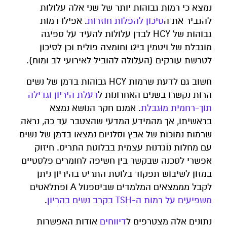
נמצא כי רמות גבוהות יותר של שני אלה עלולות
להגביר את ה
סיכון להפלות חוזרות
. אפילו רמות
גבוהות של HCY לבדן עלולות להעיד על ספיגה
מוגבלת של ויטמין בי12 וחומצה פולית וכן לסיכון
לטרשת עורקים (העלולה להוביל לאירועי לב ומוח).
חשוב גם לדעת שרמות HCY גבוהות בדמן של נשים
הרות נקשרו בשנים האחרונות ל
רעלת היריון וגדילה
תוך-רחמית מוּגבלת
. אמנם חקר הנושא נמצא
בראשיתו, אך מהמידע המדעי שהצטבר עד כה, נראה
שרמות נמוכות של אבץ וסלניום נמצאו בדמן של נשים
עם מחלות נוֹגדנוּת עצמית בבלוטת התריס. חיזוק
אפשרי לסכנה שבקשר בין חשיפה לחומרים פלסטיים
במזון לשיבוש תפקוד בלוטת התריס בהיריון ניתן
לקבל מממצאים המלמדים שביספנול A ופתלאטים
משפיעים על רמות ה-TSH בקרב נשים בהריון
.
נתונים אלה מצטרפים ל
דיווחים
אודות האפשרות