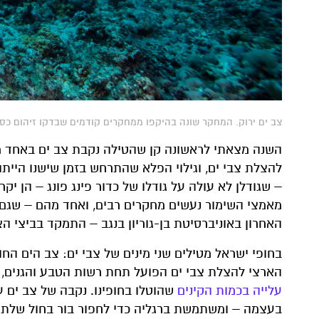
צב ים ירוק. המחקר שונה בהיקפו ממחקרים קודמים שבדקו זיהום כספית בביצים של צבי
השנה מצאתי לראשונה קן שהטילה נקבת צב ים באחד מ
להצלת צבי ים, וגילוי הפלא שהתרחש בזמן שישנו היית
– שגודלן לא עולה על גודלו של כדור פינג פונג – הן יק
מאמצי השימור נעשים מחקרים רבים, ואחד מהם – שגם
האחרון באוניברסיטת בן-גוריון בנגב – התמקד בביצי הצ
בחופי ישראל מטילים שני מינים של צבי ים: צב הים החו
הארצי להצלת צבי ים הפועל תחת רשות הטבע והגנים, 
עלייה
בכמות
הקינים
שהוטלו בחופינו. נקבה של צב ים 
בעצמה – ומשתמשת ברגליה כדי לחפור בור בחול שלתוכ