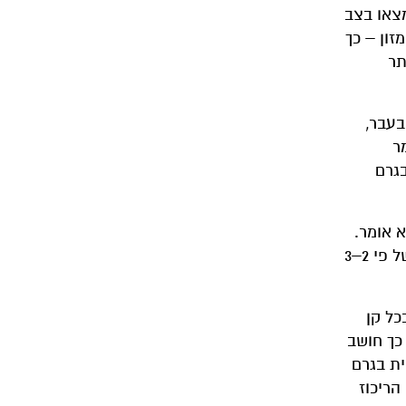
מצאו בצב
זון – כך
תר
בעבר,
אומר
דד ריכוז כספית ממוצע של 4.05 ננוגרם בגרם
 בגרם ביצה״, הוא אומר.
״בביצים של צב ים ירוק מצאנו ריכוז ממוצע של 5.8 ננוגרם כספית בגרם ביצה; אנחנו מדברים פה על הבדלים גדולים של פי 2–3
כל קן
סף על כך חושב
יצה אחת של צב ים ירוק היה 59 ננוגרם כספית בגרם
ק הריכוז