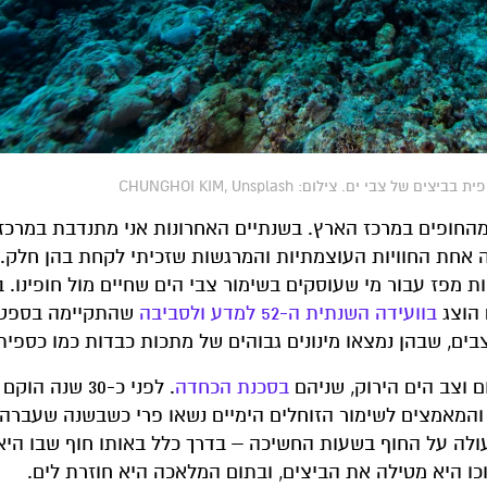
 ים. צילום: CHUNGHOI KIM, Unsplash
החופים במרכז הארץ. בשנתיים האחרונות אני מתנדבת במרכז
ה אחת החוויות העוצמתיות והמרגשות שזכיתי לקחת בהן חלק. 
רות מפז עבור מי שעוסקים בשימור צבי הים שחיים מול חופינו.
 הוצג
בוועידה השנתית ה-52 למדע ולסביבה
שהתקיימה בספט
בים, שבהן נמצאו מינונים גבוהים של מתכות כבדות כמו כספית
ם וצב הים הירוק, שניהם
בסכנת
הכחדה
. לפני כ-30 שנה ה
והמאמצים לשימור הזוחלים הימיים נשאו פרי כשבשנה שעברה
עולה על החוף בשעות החשיכה – בדרך כלל באותו חוף שבו הי
ו היא מטילה את הביצים, ובתום המלאכה היא חוזרת לים.