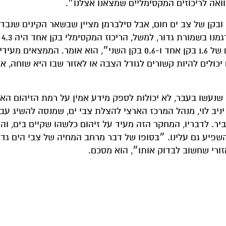
 ובקן של צב ים חום, אבל סילברמן מציין שבשאר הקינים שנבדק
המקסימלי ה
השני היה 3, ובחוף גלים ראינו ריכוזים מקסימליים נמוכים של 1.6 בקן אחד ו-0.6 בקן השני״, הוא אומר. הממצא
ים יכולים להיות קשורים לגודל הצבה או לאזור שבו היא שוחה, אב
דידות במדגם קטן של 5–6 ביצים, כפי שנעשו בעבר, לא יכולות לספק מידע אמין על רמת הזיהום
 יניב לוי, מנהל המרכז הארצי להצלת צבי ים, שמנסה להשיג עבו
ביר. לדבריו, המחקר הזה מעיד על זיהום כלשהו שקיים בים, וה
השפיע גם עלינו. ״בסופו של דבר מרחב המחיה של צבי הים גד
זורי שחשוב לבדוק אותו״, הוא מסכם.