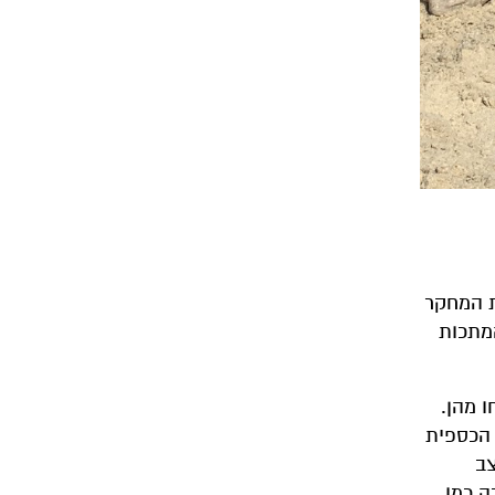
ת המחקר
המתכות
 מהן.
 הכספית
צב
ה כמו