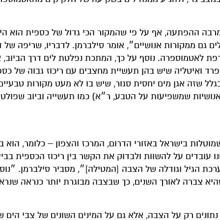
למרבה ההפתעה, אף על פי שהמקור הכי גדול של כספית הוא הי
 גם ממקורות אנושיים״, אומר סילברמן. לדבריו, שריפה של 
פת לאטמוספרה. נוסף על כך, המתכת נפלטת לים דרך הביוב, א
פרד ואיטליה שיש בהן תעשיית מחצבים עם ריכוז גבוה של כספ
 לזיהום של כספית בגלל שזה אגן מים יחסית סגור, שיש בו לא מעט מקורות טבעיי
 אנושיות שמשפיעות על הטבע, ר״א) כמו תעשייה וביוב שפולט
וטלות בישראל באזורי הדרום, המרכז והצפון – כלומר, הוא ב
ו עובדים על להשוות ולבדוק את הקשר בין ריכוז הכספית בביצ
כת הגיל וגודלה של הצבה [המטילה]״, מסביר סילברמן. ״נוסף
יא צברה לאורך השנים, כך שבצבה מבוגרת יותר כנראה שנראה
תונים רק על הצבה, אלא גם על המינים השונים של צבי הים ש