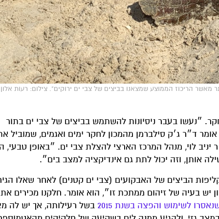
ר מאשר הריכוז הממוצע שמצאנו בביצים של צבי ים ירוקים". צילום: רעות אלון
קר. ״נעשו בעבר ניסיונות להשתמש בביצים של צבי ים בתור
 אומר ד״ר ג׳ק סילברמן מהמכון לחקר ימים ואגמים, שמוביל א
יניב לוי, מנהל המרכז הארצי להצלת צבי ים. ״באופן טבעי, 
 אותן, וזה יכול לתת גם אינדיקציה למצב בים״.
פות הביצים של האבקועים (צבי ים קטנים) לאחר שאלו הגיחו
ון יש בעיה של זיהום ממתכת זו״, הוא אומר. חלקנו מכירים את
נאסרו
לשימוש
והפצה
בשנת
2015
בשל רעילותה, אך יש לה מ
במצב גזי, ולהגיע ממנה לים בשקיעה של חלקיקים מהאטמוספר