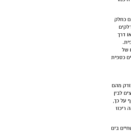
ם כחלק
דלקים
ו דרך
ית.
ם של
ים כספית
ודק מהם
ים לבין
 על כך,
 ריכוז
חיים בים