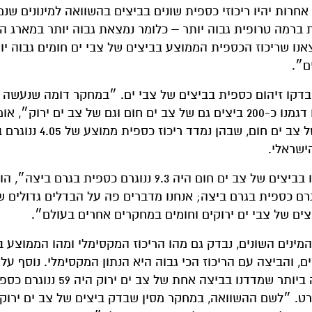
ת אחרות יהיו ריכוזי כספית שונים בביצים בהשוואה למינונים שנ
ברמה טרופית גבוה יותר – כלומר נמצאת גבוה יותר במארג המ
צאנו שריכוז הכספית הממוצע בביצים של צבי ים חומים גבוה יו
ם״.
בדקו זיהום כספית בביצים של צבי ים. ״במחקר דומה שנעשה 
כמות הביצים הגבוהה ביותר שנבדקה הייתה 30 – אנחנו דגמנו כ-200 ביצים גם של צב ים חום וגם של צב ים ירוק״, 
סילברמן. לדבריו, במחקר שנעשה ביפן נבדקו 6 ביצים של צב ים חום, שבהן נמ
ישראלי.
ומהם הנתונים שנמדדו אצלנו? ״הריכוז הממוצע שמדדנו בביצים של צב ים חום היה 9.3 ננוגרם כספית
ים של צבי ים ירוקים וחומים במחקרים אחרים בעולם״.
ינים השונים, נבדק גם מהו הריכוז המקסימלי ומהו הממוצע ב
לדברי סילברמן, מכל קן החוקרים דגמו כ-10 ביצים, והביצה עם הריכוז הכי גבוה היא הנתון המקסימלי. נו
גם הריכוז הממוצע של כל קן. ״הריכוז המקסימלי הגבוה ביותר שמדדנו בב
2 ננוגרם בגרם״, הוא מפרט. ״לשם ההשוואה, במחקר מסין שבדק ביצים של צב ים ירו