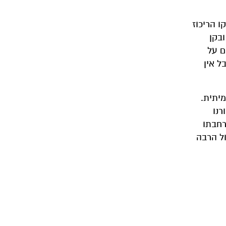
ו הריכוז
יה פחות מ-5 ננוגרם בגרם. ״בשני קינים שדגמנו בשמורת גדור, למשל, הריכוז המקסימלי בקן אחד היה 4.3 ובקן
ים מעידים על
ל אין
 האמיתית.
רנו
רחבתו
ול הרבה