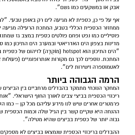
אבק או במשקעים כמו גשם״.
אף על פי כן, כספית לא מגיעה לים רק באופן טבעי. ״
ממחזור הכספית הכללי בטבע, המתכת הרעילה מגיעה לים
פוסיליים כמו נפט ופחם פולטים כספית במצב גז שמתנד
מדינות בצפון הים האדריאטי ובמערב הים התיכון כמו ס
״הים התיכון הוא hotspot (מוֹקֵדָה)
המתכת. נוספים לכך גם מקורות אנתרופוגניים (פעולות
לאטמוספרה וישירות לים״.
הרמה הגבוהה ביותר
המחקר הנוכחי מתמקד בהבדלים מרחביים בין הביצים שמ
ריכוזי הכספית בביצי צבים לאורך החוף הישראלי. ״אנחנ
פרמטרים אחרים שיש לנו מידע עליהם מכל קן – כמו הער
ההנחה היא שקיים קשר בין הגיל שלה וכמות הכספית שה
גבוה יותר של כספית בביצים שהיא מטילה״.
ההבדלים בריכוזי הכספית שנמצאו בביצים לא מספקים נ