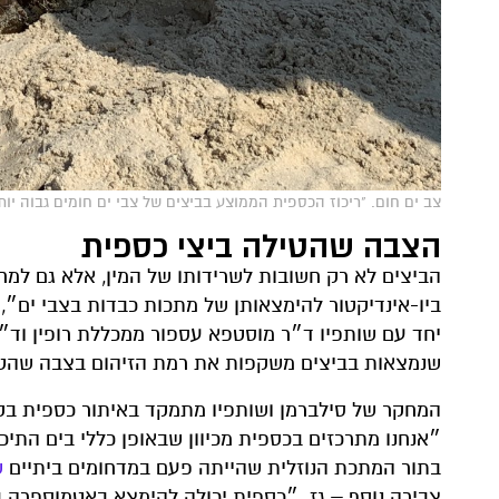
צב ים חום. "ריכוז הכספית הממוצע בביצים של צבי ים חומים גבוה יות
הצבה שהטילה ביצי כספית
הביצים לא רק חשובות לשרידותו של המין, אלא גם למח
ביו-אינדיקטור להימצאותן של מתכות כבדות בצבי ים״,
יחד עם שותפיו ד״ר מוסטפא עספור ממכללת רופין וד״ר 
שנמצאות בביצים משקפות את רמת הזיהום בצבה שהטילה
המחקר של סילברמן ושותפיו מתמקד באיתור כספית בקלי
״אנחנו מתרכזים בכספית מכיוון שבאופן כללי בים התיכ
בתור המתכת הנוזלית שהייתה פעם במדחומים ביתיים
ש
צבירה נוסף – גז. ״כספית יכולה להימצא באטמוספרה 