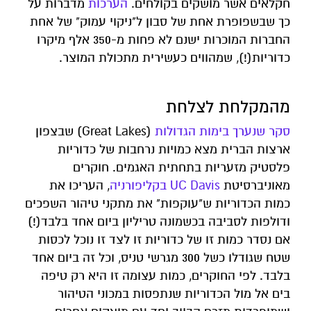
חקלאים אשר מושקים בקולחים.
הערכות
מדברות על
כך שבשפופרת אחת של סבון ל"ניקוי עמוק" של אחת
החברות המוכרות ישנם לא פחות מ-350 אלף מיקרו
כדוריות(!), שמהווים כעשירית מתכולת המוצר.
מהמקלחת לצלחת
סקר שנערך בימות הגדולות
(Great Lakes) שבצפון
ארצות הברית מצא כמויות נרחבות של כדוריות
פלסטיק מזעריות בתחתית האגמים. חוקרים
מאוניברסיטת
UC Davis בקליפורניה
, העריכו את
כמות הכדוריות ש"עוקפות" את מתקני טיהור השפכים
ודולפות לסביבה בכשמונה טריליון ביום אחד בלבד(!)
אם נסדר כמות זו של כדוריות זו לצד זו נוכל לכסות
שטח שגודלו כשל 300 מגרשי טניס, וכל זה ביום אחד
בלבד. לפי החוקרים, כמות עצומה זו היא רק טיפה
בים אל מול הכדוריות שנתפסות במכוני הטיהור