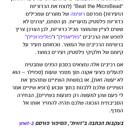
"Beat the MicroBead" (לנצח את הכדוריות
הזעירות) מפרסם
רשימה
של מוצרים שמכילים
כדוריות פלסטיק מזעריות. מן הסתם, יצרנים לא
ששים לציין שהמוצר מכיל כדוריות, לכן הצרכן צריך
לחפש את הרכיבים "
פוליאתילן
" ו"
פוליפרופילן
"
ברשימת הרכיבים של המוצר. נוכחותם תעיד על
קיומם של חלקיקי פלסטיק זעירים במוצר.
אם רכיבים אלה נמצאים בסבון הפנים שמבטיח
להעלים פצעי אקנה תוך מספר שעות (ספוילר – הוא
לא יעשה זאת), או במשחת השיניים שתהפוך את
השיניים שלכם ללבנות בתוך שבוע (רופא שיניים אמר
לי פעם שהן למעשה רק פוגעות בשיניים), הבחירה
הסביבתית הנכונה שלכם תהיה להחזיר אותו אל
המדף.
בעקבות הכתבה ב"זווית", הסיפור פורסם
ב-ynet