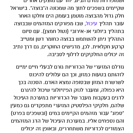
ושמופרדות מזרם הביוב יחד עם מוצקים אחרים
שקיימים בשפכים לתוך מה שמכונה ה"בוצה". בישראל
חלק גדול מהבוצה מוטמן בעומק הים וחלקו האחר
עובר תהליך
עיכול
, שבו מפורקים המזהמים שבבוצה
בתהליך ביולוגי אנ-אירובי (נטול חמצן). עם סיום
התהליך ניתן להשתמש בבוצה כחומר דשן ומטייב
קרקע חקלאית. לכן, מדגישים החוקרים, גם דרך נתיב
זה יכולים החלקיקים לדלוף לסביבה.
גודלם המזערי של הכדוריות גורם לבעלי חיים ימיים
לזהותם בטעות כמזון, וכך הם עלולים להיכנס
לשרשרת המזון שבסופה נמצא האדם. הסכנה בכך
היא כפולה, ומעבר לנזק הפיזיולוגי שיכול להיגרם
לדגים בעקבות מעבר של הכדוריות במערכת העיכול
שלהם, חלקיקי הפלסטיק המזערי מתפקדים גם כמעין
"ספוג" עבור מזהמים הקיימים במים (ובשפכים בפרט)
והם נספחים אליו. במערכת העיכול של הדג המזהמים
הצמודים לכדוריות משתחררים, ובאופן זה יכולים