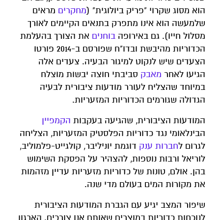
הוא מסוג שקרוי "פריק ביולוגית" (
מחקרים
מראים
שלמעשה הוא אינו מתפרק בתנאים הקיימים לאורך
מסלול חייו). גם באירופה
בוחנים
את הצורך בהעלמת
הכדוריות מהיבשת ובדו"ח שפורסם ב-2014 פורטו
הצעדים שיש לנקוט למיגור הבעיה. צעדים אלה
הגיעו לאחר
מאבק
סביבתי חוצה יבשות מוצלח
במיוחד שהצליח לעורר מודעות ציבורית לבעיה
הגדולה שגורמים הכדוריות המזעריות.
המודעות הציבורית, שהגיעה בעקבות
הקמפיין
הבינלאומי נגד כדוריות הפלסטיק המזעריות, הצליחה
לגרום ל
חברות ענק
דוגמת יוניליבר, קולגייט-פלמוליב,
לוריאל ורבות נוספות, להצהיר על הפסקת השימוש
בהן. אולם, טונות של כדוריות מזעריות עדיין מזהמות
את מקורות המים בעולם מדי שנה.
שיפור המצב יגיע עם הגברת המודעות הציבורית
לנוכחות כדוריות במוצרים שאותם אנו צורכים. הארגון