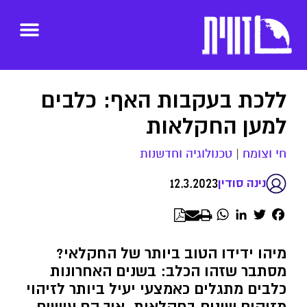
ללכת בעקבות האף: כלבים
למען החקלאות
חי וצומח
|
טכנולוגיה וחדשנות
12.3.2023
נינה סודין
WhatsApp
LinkedIn
Twitter
Facebook
מיהו ידידו הטוב ביותר של החקלאי?
מסתבר שזהו הכלב: בשנים האחרונות
כלבים מתגלים כאמצעי יעיל ביותר לזיהוי
מזיקים שונים בחקלאות. איך הם עושים