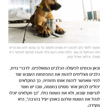
אפשר ללמד כלב לזהות ריח מסוים ולסמוך על כך שהוא יזהה את הריח
הזה כשיתקל בו שוב. כלבה מגזע רועה בלגי מעורב סורקת לאיתור ריח
מטרה. צילום: אודול קפון
וכאן נכנסים לפעולה הכלבים המאולפים: לדברי גזית,
כלבים מצליחים לזהות את התפתחות העובש עוד
לפני שאפשר לזהות אותו חזותית; כך החקלאים
יכולים לבחון אזור מסוים בחממה, שבו יש חשד
לנגיעות עובש, ולא את השטח כולו. "כך חקלאים יוכלו
לנהל את השטח שלהם באופן יעיל בהרבה", היא
מעידה.