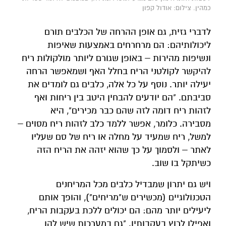
כמהין. צילום: אודול קפון
לדברי גזית, גם אופן ההרחה של הכלבים תורם
ליכולותיהם: הם מרחרחים באמצעות שאיפות
ונשיפות מהירות – באופן שגורם ליותר מולקולות ריח
להיקשר לקולטני הריח בחלל האף ושמאפשר הרחה
יעילה יותר. נוסף על כל אלה, כלבים גם לומדים את
סביבתם. "הם יודעים להבחין היטב בין ריחות ואף
לזהות ריח דומה לזה שהם כבר מכירים", היא
מסבירה. כלומר, אפשר ללמד כלב לזהות ריח מסוים –
למשל, ריח שמעיד על מחלה או ריח של סם שעליו
לאתר – ולסמוך על כך שהוא יזהה את הריח הזה
כשיתקל בו שוב.
ויש גם יתרון שמבדיל כלבים מכל המריחנים
הטכנולוגיים (מכשירים ש"מריחים"), והופך אותם
ליעילים יותר מהם: הם יכולים ללכת בעקבות הריח,
ואפילו לרוץ בעקבותיו. "גם במערכות שיש להן