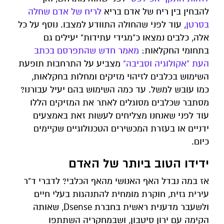
להבחין בין ריח של אדם בריא
לריח
של
אדם
שחלה
בסרטן
, עוד לפני שהחולה התוודע למצבו. נוסף על כל
אלה, כלבים נמצאו כ"מגידי עתידות" יעילים גם
בתחומי החקלאות:
מאמר חדש שהתפרסם בכתב
העת "אקולוגיה וסביבה"
מצביע על התרחבות תופעת
השימוש בכלבים לזיהוי מזיקים ומחלות בחקלאות,
כמו עובש למשל. עד כמה השימוש בהם יעיל עבורנו?
מסתבר שכלבים מסוגלים לאתר את המזיקים הללו
עוד לפני שאנחנו מצליחים לעשות זאת באמצעים
ידניים או בעזרת המכשירים הטכנולוגיים שקיימים
כיום.
ידידו הטוב ביותר של האדם
אז במה נבדל האף האנושי מהאף הכלבי? לדברי ד"ר
עירית גזית, חוקרת מומחית להתנהגות בעלי חיים
ולשעבר מדענית ראשית בחברת Dsense, שאותה
הקימה עם ירון סיטבון, ושבמחקריה השתתפו