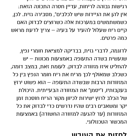
רגישות גבוהה לריחות, עדיין חסרה התכונה הזאת:
אין להן את הניידות שיש לכלבים", מסבירה גזית. לכן,
כשמשתמשים במערכות אלה כשרוצים לבדוק האם
קיים ריח שעלול להעיד על בעיה – צריך לדעת מראש
כמה פרטים.
לדוגמה, לדברי גזית, בבדיקה למציאת חומרי נפץ,
שנעשית בשדה התעופה באמצעות מכונות – יש
להחליט איזו מזוודה לבדוק. לעומת זאת, במצב דומה,
כשכלב שמאולף לכך מריח את ריח חומר הנפץ בין כל
המזוודות הרבות שבשדה התעופה – הוא פשוט ירוץ
בעקבותיו, ו"יסמן" את המזוודה הבעייתית. היכולת
של הכלב לרוץ ישירות לכיוון מקור הריח חוסכת זמן
יקר ומשאבים רבים שהיו נדרשים כדי לבדוק את כל
המזוודות (עד להגעה למזוודה החשודה) באמצעות
המכשור הטכנולוגי.
לחזות את העובש