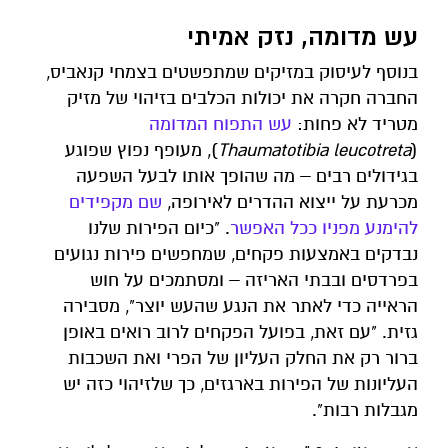
עש מדומה, נזק אמיתי
בנוסף לעיסוק במזיקים שמתפשטים בצמחי קנאביס,
החברה חקרה את יכולות הכלבים בזיהוי של מזיק
מטריד לא פחות:
עש
התפוח
המדומה
(
Thaumatotibia leucotreta
), מעופף נפוץ שפוגע
בגידולים רבים – מה שהופך אותו לבעל השפעה
מכרעת על ייצוא ההדרים לאירופה,
שם מקפידים
להימנע מפניו ככל האפשר
. "כיום הפירות שלנו
נבדקים באמצעות פקחים, שמחפשים פירות נגועים
בפרדסים ובבתי האריזה – ומסתמכים על חוש
הראייה כדי לאתר את הנגע שהעש יוצר", מסבירה
גזית. "עם זאת, בפועל הפקחים לרוב רואים באופן
ברור רק את החלק העליון של הפרי ואת השכבות
העליונות של הפירות בארגזים, כך שלזיהוי כזה יש
מגבלות רבות".