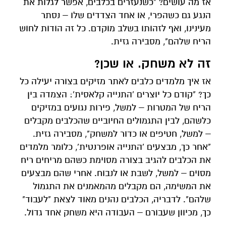
אז מה עושים? "כשנעזרים בכלבים, אפשר לגלות את
הנגע גם כשהפרי, או אחד הצדדים שלו – נסתר
מעינינו, ואף לזהותו בשלב מוקדם. כל זה הודות לחוש
הריח שלהם", מסבירה גזית.
זה לא משחק. או שכן?
אז איך מלמדים כלבים לאתר מזיקים בצורה יעילה כל
כך? "קודם כל יוצרים 'התנייה קלאסית': הצמדה בין
הריח של המטרות – למשל, פירות נגועים במזיקים
כלשהם, לבין התגמולים החיוביים שהכלבים מקבלים
– למשל, חטיפים או כדור למשחק", מסבירה גזית.
"אחר כך, מבצעים 'התנייה אופרנטית', כלומר מלמדים
את הכלבים להגיב בצורה מסוימת כשהם מריחים ריח
מסוים – למשל, לשבת או לנבוח. אחרי שהם מבצעים
את המשימה, הם מקבלים מהמאמנים את התגמול
שלהם". לדבריה, הכלבים נהנים מאוד לצאת "לעבוד"
כך, מכיוון שעבורם – העבודה היא משחק אחד גדול.