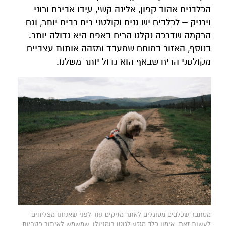
הכלבנים אהוד קפון, אלינה קשי, עידו אבירם ורוני
וירניק – לכלבים יש גנים וקולטני ריח רבים יותר, וגם
הרקמה שדרכה נקלט הריח באפם היא גדולה יותר.
בנוסף, האזור במוחם שמעבד ומזהה אותות עצביים
מקולטני הריח שבאף הוא גדול יותר משלנו.
מסתבר שכלבים מסוגלים לאתר מזיקים עוד לפני שאנחנו מצליחים
לעשות זאת. אימון כלב מגזע לגוטו רומניולו, שמשמש לאיתור פטריות