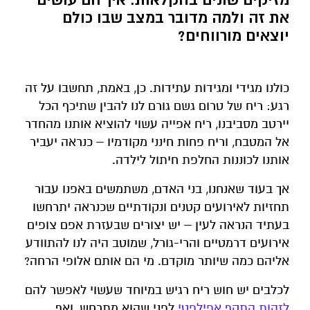
את זה ולמה מדובר במצב שבו כולם
יוצאים מורווחים?
כולנו מגידי ומגידות עתידות. כן, באמת, תחשבו על זה
רגע: ריח של טרום גשם גורם לנו להבין שתיכף הכל
יירטב מסביבנו, ריח אפייה עשוי להוציא אותנו מהחדר
אל המטבח, וריח פחות חינני מקודמיו – כנראה יעביר
אותנו לכוננות החלפת חיתול לילדה.
אך בעוד שאנחנו, בני האדם, משתמשים באפנו עבור
תחזיות לאירועים קטנים ונקודתיים שכנראה יתרחשו
בעתיד הנראה לעין – יש יצורים שבעזרת אפם צופים
אירועים דרמטיים והרי-גורל, שמוטב היה לנו להתוודע
אליהם כמה שיותר מוקדם. מי הם אותם אלופי הרחה?
לכלבים יש חוש ריח רגיש במיוחד שעשוי לאפשר להם
לזהות
התקף
אפילפטי
לפני שהוא מתרחש, ואף