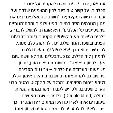
עם זאת, לדברי גזית יש גם להקפיד על צורכי
הכלבים, על קשר טוב בינם לבין המאמנים שלהם ועל
עבודה רגישה ומקצועית. "חשוב שהמאלפים יבינו את
מגוון הגורמים הסביבתיים, הפיזיולוגיים וההתנהגותיים
שמשפיעים על הכלבים", היא אומרת. למשל, לדבריה,
כלבים רגישים מאוד לשינויים הקטנים ביותר בהבעות
הפנים ובשפת הגוף שלנו. "כך, לדוגמה, כלב מסוגל
להרגיש שהוא תכף יצא לטיול עם בעליו וללכת
להמתין ליד הדלת, גם כשהבעלים עוד לא עשה שום
צעד לכיוון היציאה". רגישות זו היא, כמובן, יתרון
משמעותי בעבודה עם כלבים – אך גזית מסבירה
שחשוב גם לקחת אותה בחשבון בתהליך אימון הכלב
לזיהוי ריחות מסוימים. "הכלב עלול לקלוט רמזים מבני
האדם שסביבו, ולכן יש לעבוד עימו במתווה סמיות
כפולה (Double blind), כלומר – שגם האנשים
שעובדים איתו לא ידעו היכן ממוקם ריח המטרה, כך
שהם לא יוכלו להעביר לו רמזים סמויים ולכוון אותו