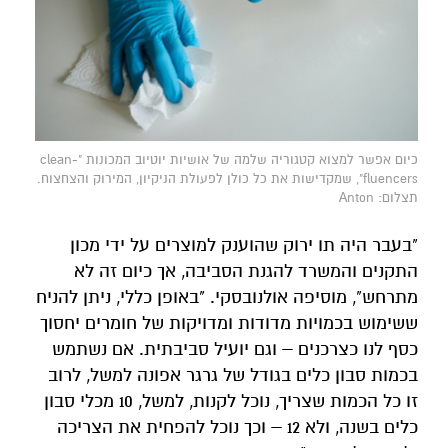
כיום אפשר למצוא קטגוריה שלמה של אושיות יוטיוב המכונות "clean-
fluencers", שמקדישות את כל כולן לפעולת הניקיון, המירוק והצחצוח.
תצלום: Anton
"בעבר היה תו ירוק שהוענק למוצרים על ידי מכון
התקנים והמשרד להגנת הסביבה, אך כיום זה לא
מתרחש", מוסיפה אולנובסקי. "באופן כללי, ניתן להניח
ששימוש בכמויות מדודות ומדויקות של חומרים יחסוך
כסף לנו כצרכנים – וגם יועיל סביבתית. אם נשתמש
בכמות סבון כלים בגודל של גרגר אפונה למשל, לרוב
זו כל הכמות שצריך, נוכל לקנות, למשל, 10 מכלי סבון
כלים בשנה, ולא 12 – וכך נוכל להפחית את הצריכה