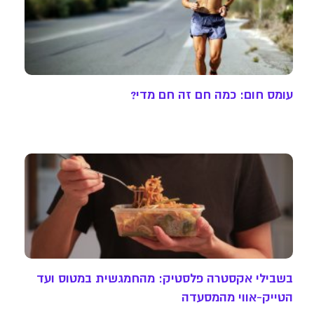
עומס חום: כמה חם זה חם מדי?
בשבילי אקסטרה פלסטיק: מהחמגשית במטוס ועד
הטייק-אווי מהמסעדה