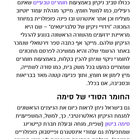
ככולו סביב ניקיון באמצעות
חומרים טבעיים
שאינם
רעילים, כמו למשל חומץ. מייקר מנהלת עמוד יוטיוב
מצליח וכן אתר אינטרנט ובו פינה פופולרית במיוחד
המכונה "וידויי ניקיון של סלבריטאים" – שם היא
מראיינת ידוענים מהשורה הראשונה בנוגע להרגלי
הניקיון שלהם. מייקר אף כתבה ספר וירטואלי שנמכר
באתר הרשמי שלה והיא ממשיכה לפרסם מתכונים
לחומרי ניקוי שניתן להכין בקלות, באמצעות חומרים
שמצויים כמעט בכל משק בית, כמו סודה לשתייה,
מיץ לימון או חומץ, ותוך פגיעה קטנה מאד בבריאות
ובסביבה, אם בכלל.
החומר הסודי של סימה
גם בישראל ניתן לראות כיום את הניצנים הראשונים
למגמת הניקיון האלטרנטיבי. כך, למשל, המשפיענית
סימה ביטון
(שפית, מנחה ובעלת חברת קייטרינג
שמתפעלת גם עמודי אינסטגרם ופייסבוק פופולריים