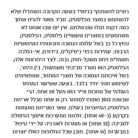
רוצים להשתתף בניסוי? בשעה הקרובה השתדלו שלא
להשתמש במוצר מפלסטיק. סביר מאוד להניח שתוך
כמה דקות תגלו שנכשלתם. אין יום שבו אנחנו לא
משתמשים במוצרים שעשויים פלסטיק. הפלסטיק
נפוץ כל כך בשל עלותו הנמוכה ותכונותיו השימושיות
הרבות: עמידות בפני כימיקלים, בידודם, אי-הולכה
חשמלית ויחס משקל-חוזק גבוה. לצד היתרונות אלה,
הפלסטיק הוא מטרד סביבתי משמעותי, בין היתר,
בשל איכותם הנמוכה של תוצרי המִחזור, שמתאימים
לשימוש חוזר יחיד בלבד. בשעה ששיעור המִחזור
העולמי של מתכות ונייר הוא מעל 50 אחוז, הרי
שבשנת 2013 נאספו למִחזור רק 14 אחוז מכלל אריזות
הפלסטיק המיוצרות בעולם. שאר האריזות מוטמנות
בקרקע (כ-40 אחוז), זולגות ממערכות איסוף הפסולת
לסביבה (32 אחוז) או מומרות לאנרגיה על-ידי טיפול
במבערות (14 אחוז). מובן שכל החלופות האלו יוצרות