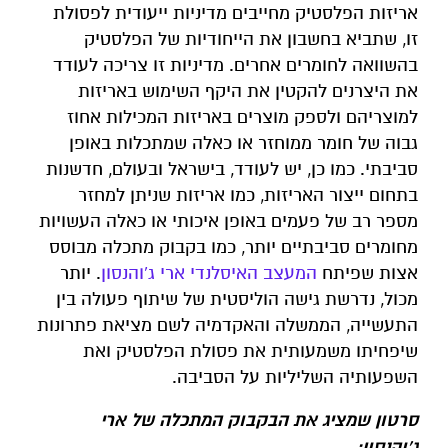
אריזות הפלסטיק מחייבים מדיניות ייעודית לפסולת
זו, שתביא בחשבון את הייחודיות של הפלסטיק
בהשוואה לחומרים אחרים. מדיניות זו צריכה לעודד
את היצרנים להקטין את היקף השימוש באריזות
למוצריהם ולספק מוצרים באריזות המכילות אחוז
גבוה של חומר ממוחזר או כאלה שמתכלות באופן
סביבתי. כמו כן, יש לעודד, בישראל ובעולם, חדשנות
בתחום ייצור האריזות, כמו אריזות שניתן למחזר
מספר רב של פעמים באופן איכותי או כאלה העשויות
מחומרים סביבתיים יותר, כמו בקבוק מתכלה מבוסס
אצות שפיתח
המעצב האיסלנדי ארי ג'והנסון
. יותר
מכול, נדרשת גישה הוליסטית של שיתוף פעולה בין
התעשייה, הממשלה והאקדמיה לשם מציאת פתרונות
שיפחיתו משמעותית את פסולת הפלסטיק ואת
השפעותיה השליליות על הסביבה.
סרטון שמציג את הבקבוק המתכלה של ארי
ג'והנסון: