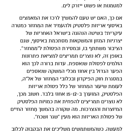
למטמנות או פשוט ייזרק לים.
אם כך, האם יש טעם להמשיך לרכז את המאמצים
באיסוף אריזות פלסטיק ולהעמיד את המִחזור כמטרה
עיקרית? בשיטה הנהוגה בישראל האחריות של
יצרניות המזון והמשקאות מסתכמת באיסוף, שגם
הציבור משתתף בו, ובמסירת הפסולת ל"ממחזר".
באופן זה, לא נוצרים תמריצים למציאת פתרונות
הולמים לפסולת שנאספת. עדות ברורה לכך הוא
הפער הגדול בין אחוז מכלי המשקה שנאספים
במסגרת חוק הפיקדון ובכלובי המִחזור של אל"ה,
לעומת שיעור המִחזור של כלל פסולת אריזות
הפלסטיק, המוערך ב-15-12 אחוז בלבד. חשוב מכך,
לא נוצרים תמריצים להפחית את כמויות הפלסטיק
המיוצרות והנצרכות. מה שקורה בהמשך מַחזור החיים
של פסולת האריזות הוא מעין "שגר ושכח".
למעשה, כשהמשתמשים משליכים את הבקבוק לכלוב