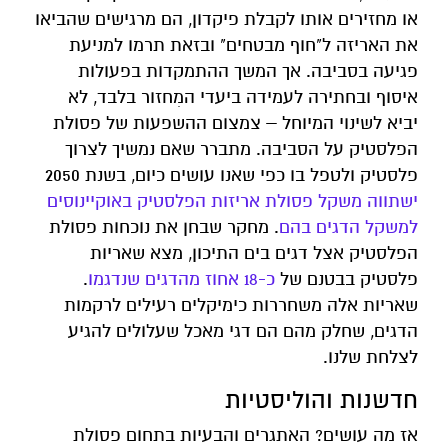
או מחזירים אותו לקבלת פיקדון, הם מרגישים שהביאו
את האריזה ל"חוף מבטחים" ובזאת תרמו למניעת
פגיעה בסביבה. אך המשך ההתמקדות בפעולות
איסוף ובחתירה לעמידה ביעדי המִחזור בלבד, לא
יביא לשינוי המיוחל – צמצום ההשפעות של פסולת
הפלסטיק על הסביבה. מתברר שאם נמשיך לצרוך
פלסטיק ולטפל בו כפי שאנו עושים כיום, בשנת 2050
ישתווה משקל פסולת אריזות הפלסטיק באוקיינוסים
למשקל הדגים בהם
. מחקר שבחן את נוכחות פסולת
הפלסטיק אצל דגים בים התיכון, מצא שאריות
פלסטיק בבטנם של
כ-18 אחוז מהדגים שנדגמו
.
שאריות אלה משחררות כימיקלים רעילים לרקמות
הדגים, שחלק מהם הם דגי מאכל שעלולים להגיע
לצלחת שלנו.
חדשנות והוליסטיות
אז מה עושים? האתגרים והבעיות בתחום פסולת