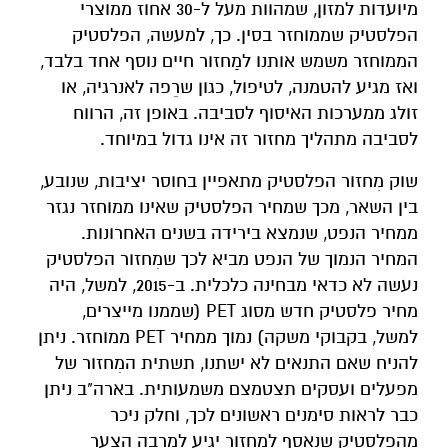
מיועדות למזון, שמהוות מעל ל-30 אחוז ממוצרי
הפלסטיק שממוחזר בסין. כך, למעשה, הפלסטיק
הממוחזר משמש אותנו למַחזור חיים נוסף אחד בלבד,
ואז מגיע להטמנה, לטיפול, כגון שרֵפה לאנרגיה, או
זולג ממערכות האיסוף לסביבה. באופן זה, הרווח
לסביבה מתהליך מחזור זה אינו גדול במיוחד.
שוק מִחזור הפלסטיק מתאפיין בחוסר יציבות, שנובע,
בין השאר, מכך שמחיר הפלסטיק שאינו ממוחזר נגזר
ממחיר הנפט, שנמצא בירידה בשנים האחרונות.
המחיר הנמוך של הנפט מביא לכך שמִחזור הפלסטיק
נעשה לא כדאי מבחינה כלכלית. ב-2015, למשל, היה
מחיר פלסטיק חדש מסוג PET (שממנו מייצרים,
למשל, בקבוקי משקה) נמוך ממחיר PET ממוחזר. ניתן
להניח שאם התנאים לא ישתנו, תשתית המִחזור של
מפעלים ועסקים תצטמצם משמעותית. בארה"ב ניתן
כבר לראות סימנים ראשונים לכך, וחלק ניכר
מהפלסטיק שנאסף למִחזור יגיע למרבה הצער