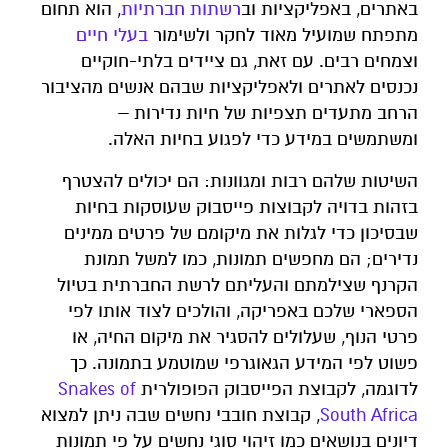
באתרים, באפליקציות וב
רשתות חברתיות
, הוא תחום
מתפתח שמועיל מאוד לחקר ולשימור
בעלי חיים
וצמחים רבים. עם זאת, גם ציידים בלתי-חוקיים
נכנסים לאתרים ולאפליקציות שבהם אנשים מהציבור
הרחב מתעדים תצפיות של חיות נדירות –
ומשתמשים במידע כדי לפגוע בחיות האלה.
השיטות שלהם רבות ומגוונות: הם יכולים להצטרף
בזהות בדויה לקבוצות פייסבוק שעוסקות בחיות
שבסיכון כדי לגלות את מיקומם של פרטים ממינים
נדירים; הם מחפשים תמונות, כמו למשל תמונת
הקרנף שצילמתם והעליתם לרשת החברתית בטיול
הספארי שלכם באפריקה, והולכים לצוד אותו לפי
פרטי הנוף, שעלולים להסגיר את מיקום החיה, או
פשוט לפי המידע הגאוגרפי שמוטמע בתמונה. כך
לדוגמה, לקבוצת הפייסבוק הפופולרית
Snakes of
South Africa
, קבוצת חובבי נחשים שבה ניתן למצוא
דיונים בנושאים כמו זיהוי סוגי נחשים על פי תמונות