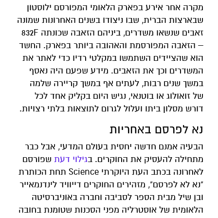
מקרה אחר אירע בפארק הלאומי המפורסם ילוסטון
שבארצות הברית, שבו ניצודו בשנים האחרונות שמונה
זאבים שנשאו משדרים, ביניהם הזאבה שכונתה 832F
– הזאבה המפורסמת והאהובה ביותר בפארק. החשד
הוא שהציידים השתמשו במקלטי רדיו כדי לאתר את
המשדרים וכך את הזאבים. מידע שפעם היה נאסף
במשך שנים רבות, לעתים אף במשך קריירה שלמה
של זואולוג או בוטנאי, נגיש היום בקליק אחד לכל
דורש מסלון ביתו ועלול לגרום לתוצאות בלתי רצויות.
נא לפרסם באחריות
הבעיה אמנם חדשה יחסית בעולם המדעי, אבל כבר
מתחילה להעסיק את החוקרים. ב
גילוי דעת
שפורסם
לאחרונה בכתב העת היוקרתי Science תחת הכותרת
"נא לא לפרסם", מזהירים החוקרים דייוויד לינדנמאייר
ובן שיל מבית הספר לסביבה וחברה באוניברסיטה
הלאומית של אוסטרליה מפני הסכנות שטומנת בחובה