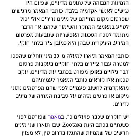
הזמינות הגבוהה של נתונים מדעיים, שפעם היו
נגישים לאנשי אקדמיה בלבד. כותבי המאמר מדגישים
שפרסום מקום מחייתם של מינים נדירים אולי יכול
לסייע במאמצי המחקר והשימור שלהם, אך הדבר
מתגמד לנוכח הסכנות האפשריות שנובעות מפרסום
המידע, העיקרית שבהן היא כמובן ציד בלתי-חוקי.
כותבי המאמר תיארו למעלה מ-20 מיני זוחלים שהפכו
למטרה עבור ציידים בלתי-חוקיים בעקבות פרסום
דבר גילויים באופן מפורט בכתבי עת מדעיים. עקב
סכנות אלו קוראים כותבי המאמר לעמיתיהם
מהאקדמיה לחשוב פעמיים לפני שהם מפרסמים נתוני
מיקום או פרטים מזהים על סביבת המחיה של מינים
נדירים.
יש חוקרים שכבר פועלים כך. ב
מאמר
שפורסם לפני
כשנתיים בכתב העת Zootaxa, שבו תוארו שני מינים
חדשים של שממיות שהתגלו בדרום סין, לא מצוין