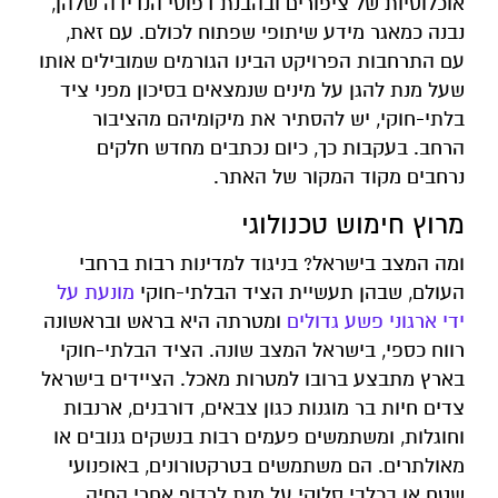
אוכלוסיות של ציפורים ובהבנת דפוסי הנדידה שלהן,
נבנה כמאגר מידע שיתופי שפתוח לכולם. עם זאת,
עם התרחבות הפרויקט הבינו הגורמים שמובילים אותו
שעל מנת להגן על מינים שנמצאים בסיכון מפני ציד
בלתי-חוקי, יש להסתיר את מיקומיהם מהציבור
הרחב. בעקבות כך, כיום נכתבים מחדש חלקים
נרחבים מקוד המקור של האתר.
מרוץ חימוש טכנולוגי
ומה המצב בישראל? בניגוד למדינות רבות ברחבי
העולם, שבהן תעשיית הציד הבלתי-חוקי
מונעת על
ידי ארגוני פשע גדולים
ומטרתה היא בראש ובראשונה
רווח כספי, בישראל המצב שונה. הציד הבלתי-חוקי
בארץ מתבצע ברובו למטרות מאכל. הציידים בישראל
צדים חיות בר מוגנות כגון צבאים, דורבנים, ארנבות
וחוגלות, ומשתמשים פעמים רבות בנשקים גנובים או
מאולתרים. הם משתמשים בטרקטורונים, באופנועי
שטח או בכלבי סלוקי על מנת לרדוף אחרי החיה