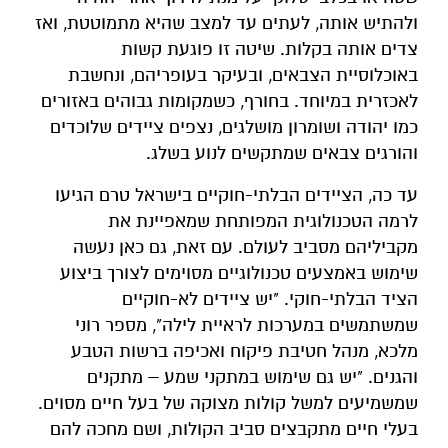
ולהתיש אותה, לעתים עד למצב שהיא מתמוטטת, ואז
צדים אותה בקלות. שיטה זו פוגעת קשות
באוכלוסיית הצבאים, ובעיקר בעופריהם, ונחשבת
לאכזרית במיוחד. בחורף, כשמקומות גבוהים באזורים
כמו יהודה ושומרון מושלגים, נצפים ציידים שלוכדים
והורגים צבאים שמתקשים לנוע בשלג.
עד כה, הציידים הבלתי-חוקיים בישראל טרם הגיעו
לרמה הטכנולוגית המפותחת שמאפיינת את
מקביליהם מסביב לעולם. עם זאת, גם כאן נעשה
שימוש באמצעים טכנולוגיים מסוימים לצורך ביצוע
הציד הבלתי-חוקי. "יש ציידים לא-חוקיים
שמשתמשים במערכות לראיית לילה", מספר רוני
מלכא, מנהל חטיבת פיקוח ואכיפה ברשות הטבע
והגנים. "יש גם שימוש במתקני שמע – מתקנים
שמשמיעים למשל קולות מצוקה של בעל חיים מסוים.
בעלי חיים מתקבצים סביב הקולות, ושם מחכה להם