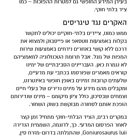
בעידן המידע החופשי גם למטרות ההפוכות – כמו
ציד בלתי חוקי.
האקרים נגד טיגריסים
ממש כמונו, ציידים בלתי-חוקיים יכולים לתקשר
בקלות באמצעות ווטסאפ או פייסבוק ולמצוא את
דרכם ללא קושי באזורים נידחים באמצעות שירות
המפות של גוגל. אבל תרומת הטכנולוגיה למאמציהם
לא נגמרת כאן. העבריינים הסביבתיים של ימינו
קוראים מאמרים שפורסמו בכתבי עת מדעיים,
שלעתים קרובות זמינים באופן חופשי באינטרנט,
ומקבלים מהם מידע על מינים נדירים של בעלי חיים
וצמחים שבסיכון, כולל ציון מיקומם – מינים שנדירותם
הופכת אותם לסחורה מבוקשת בשוק השחור.
במקרים רבים, הציד הבלתי-חוקי מתחיל זמן קצר
לאחר הפרסום המדעי. כך, לדוגמה, השממית הנדירה
Goniurosaurus luii, שהתגלתה בדרום-מזרח סין,