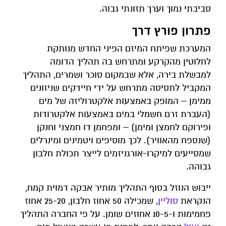
סביבתי נמוך וערך תזונתי גבוה.
פתרון פורץ דרך
המערכת שפיתח המיזם הפיני החדש מנותקת
לחלוטין מהקרקע ומתרחש בה תהליך הדומה
למבשלת בירה, אלא שבמקום סוכר ושמרים, התהליך
המקביל לתסיסה מתרחש על ידי חיידקים שניזונים
ממימן – המופק באמצעות אלקטרוליזה של מים
(העברת זרם חשמלי במים באמצעות אלקטרודות
ופירוקם לחמצן ומימן) – ומפחמן דו חמצני וחנקן
(שנספח מהאוויר). לכך מוסיפים ויטמינים ומינרלים
שמסייעים למיקרו-אורגניזמים לייצר תכולת חלבון
גבוהה.
ייבוש הנוזל בסוף התהליך מותיר אבקה דמוית קמח,
הנקראת
סוליין
, שמכילה 50 אחוז חלבון, 25-20 אחוז
פחמימות ו-10-5 אחוזים שומן. על פי החברה התהליך