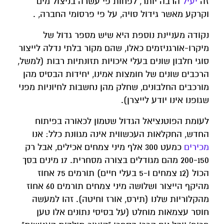
זה
יעיל
הרבה יותר, לפחות פי עשרה בניצול מים
וקרקע מאשר גידול סויה, על פי פרסומי החברה, .
נקודה מעניינת נוספת היא שיש מספר גדול של
מיקרו-אורגניזמים כאלו, שהם מקור בלתי נדלה לייצור
סוגי חלבון שונים בעלי איכויות תזונתיות רבות (למשל,
הרכבים שונים של חומצות אמינו, יחידות הבסיס מהן
מורכבים החלבונים, שחלק מהן נחשבות לחיוניות מפני
שגופנו אינו יודע לייצרן).
לעומת הפוטנציאל הגדול שטמון לכאורה בפיתוח
החדש, החקלאות העכשווית אינה מגוונת כלל: אנו
מכירים
כמעט 300 אלף מיני צמחים אכילים, אבל רק
200-150 מהם מגודלים בצורה מסחרית. 17 מינים בסך
הכול (12 צמחים ו-5 בעלי חיים) תורמים 75 אחוז
מהיקף הייצור ושלושה מיני צמחים תורמים 60 אחוז
מהקלוריות שלנו (תירס, אורז וחיטה). זהו למעשה
חוסר עצמאות מוחלט (על בסיסי נתונים אלו טען