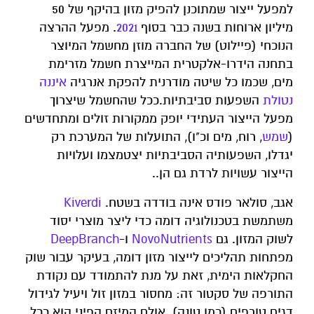
למפעל ייצור שמתוכנן להפיק מזון בהיקף של 50
מיליון ארוחות בשנה כבר בסוף
2021
. מפעל ההרצה
הנוכחי (פיילוט) של החברה מוזן מחשמל המיוצר
בתחנה הידרו-אלקטרית המייצרת חשמל מזרימת
מים, שכמו כל שיטה מודרנית להפקת אנרגיה
איננה
נטולת
השפעות סביבתיות.ככל שהחשמל שיצרוך
מפעל הייצור העתידי יופק ממקורות זולים ומתחדשים
(
שמש
, רוח, מים וכ"ו), התועלות של המערכת רק
יגדלו, השפעותיה הסביבתיות יצטמצמו ועלויות
הייצור עשויות לרדת גם הן..
אגב, סולאר פודס אינה בודדה בשטח.
Kiverdi
משתמשת בטכנולוגיה דומה כדי ליצר מוצרי יסוד
לשוק המזון. גם
NovoNutrients
ו-
DeepBranch
מפתחות תהליכים לייצור מזון דומה, בעיקר עבור שוק
החקלאות הימית, זאת על מנת להתמודד עם נקודת
התורפה של סקטור זה: מחסור במזון זול ויעיל לגידול
דגים טורפים (כמו טונה). אולם המיזם הפיני הוא ככל