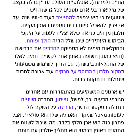
החיים ולמרעה). אוכלוסיית העולם עדיין גדלה בקצב
של מיליארד בני אדם נוספים לכל 12 שנה ויש
שטוענים כי היא צפויה
להתייצב
בעוד כ-50 שנה, עד
אז צריך להאכיל פיות רבים נוספים באופן מקיים.
חלבון מן הים כנראה שלא יצליח לענות על היקפי
הביקוש העתידיים שכן שלל הדגה
הולך ופוחת
,
והחקלאות הימית לא מספיקה
להדביק
את הדרישה
(והיא כמובן חשופה באופן אחר לקשיים דומים לאלו
של החקלאות ביבשה). גם הדרך לשימוש משמעותי
ב
מקור חלבון המבוסס על חרקים
עוד ארוכה למרות
שנתלות בו תקוות רבות.
יש ארגונים המשקיעים בהתמודדות עם אחדים
מגורמי הבעיה. כך, למשל,
טייסון
, החברה
השנייה
בגודלה בסקטור הבשר,
הכריזה
על השקת לול
לעופות מאכל שמקור האנרגיה שלו הוא סולארי. אבל
פתרון כזה הוא אכן חלקי בלבד. מה שיכול לשנות את
התמונה באופן דרמטי הוא תחליף-חלבון עם חותם