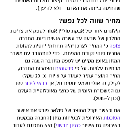
פרופ' יובל נוח הררי בספרו "קיצור תולדות האנושות"
שהחיטה בייתה את האדם – ולא להיפך).
מחיר שווה לכל נפש?
קילוגרם אחד של אבקת סוליין אמור לספק את צריכת
החלבון של שבעה עד עשרה אנשים ביום. החברה
צופה
כי המחיר לצרכן יהיה תחרותי יחסית למזונות
אחרים וזוהי נקודת המפתח: כדי להתמודד עם משבר
המזון באופן מקיים יש לספק מזון בר השגה גם
מבחינת עלויות. על פי
פרסומים
והצהרות החברה,
מחיר המוצר עתיד לעמוד על 5 יורו (כ-20 שקל)
לקילו, זה אולי נשמע יחסית זול, אך
כדאי לזכור
שזו
גם המשכורת היומית של כחצי מאוכלוסיית העולם
(נכון ל-2015).
אם וכאשר יקבל המוצר של סולאר פודס את אישור
הסוכנות
האירופית לבטיחות מזון (החברה מבקשת
באירופה גם אישור
כמזון חדשני
) היא מתכננת לעבור