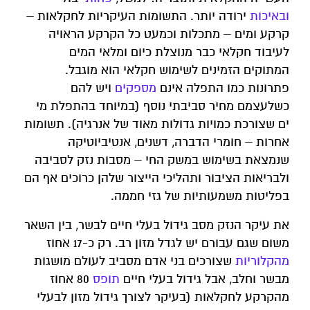
ובאיכות
ירודה יותר. התשומות העיקריות לחקלאות –
קרקע ומים – מתכלות וכמעט כל הקרקע הראויה
לעיבוד חקלאי כבר מנוצלת כיום ומלאי המים
המתוקים הזמינים לשימוש חקלאי הוא מוגבל.
פתרונות כמו התפלה אינם
מספקים
ויש להם
כשלעצמם מחיר סביבתי נוסף (במיוחד בהתפלת מי
ים שצורכת כמויות גדולות מאוד של אנרגיה). תשומות
אחרות – חומרי הדברה, דשנים, אנטיביוטיקה
שנמצאת בשימוש במשק החי – מסבות נזק לסביבה
ולבריאות הציבור ותהליכי הייצור שלהן כרוכים אף הם
בפליטות משמעותיות של גזי חממה.
את עיקר הנזק מסב גידול בעלי חיים לבשר, בין השאר
משום שגם עבורם יש לגדל מזון רב. רק כ-17 אחוז
מהקלוריות
שצורכים בני אדם מסביב לעולם מושגות
מבשר וחלב, אבל גידול בעלי חיים
תופס
80 אחוז
מהקרקע לחקלאות (בעיקר לצורך גידול מזון לבעלי