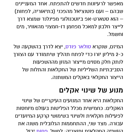
מאפשר לרעיונות חדשים להתפתח. אחד המעניינים
שבהם – ועם פוטנציאל מהפכני (בתיאוריה, לפחות)
– הוא סטארט-אפ ביוטכנולוגי מפינלנד שמצא דרך
לייצר חלבון למאכל מפחמן דו-חמצני מהאוויר, מים
וחשמל.
המיזם, שנקרא
סולאר פודס
, יצא לדרך בהשקעה של
כ-2 מיליון יורו כדי לפתח תהליך שיתמודד עם הצורך
לנתק חלק מסוים מייצור המזון מההשפעות
הסביבתיות השליליות של החקלאות והתלות של
הייצור החקלאי באקלים המשתנה.
מנוע של שינוי אקלים
החקלאות היא אחד המנועים העיקריים של שינוי
האקלים: כחמישית מכלל הפליטות בעולם מיוחסות
לפעילות חקלאית ולשינוי בשימושי קרקע המיועדים
עבורה. מצד שני, ההתחממות הגלובלית משנה את
העשייה החקלאית ותוצריה: למשל,
פחות
יבול