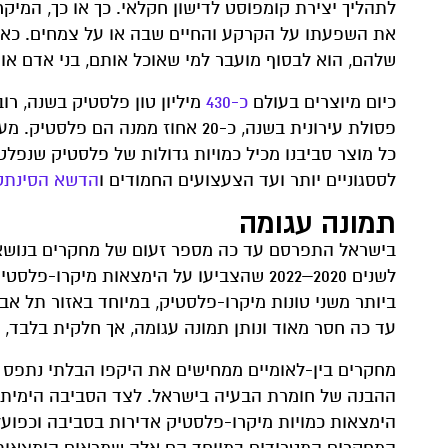
לתהליך יצירת קומפוסט לדישון חקלאי. כך או כך, המיק
את השפעתו על הקרקע והחיים שבה או על צמחים. כאשר
שלהם, הוא לבסוף מועבר למי שאוכל אותם, בני אדם או י
כיום מיוצרים בעולם
כ-430
מיליון טון פלסטיק בשנה, רו
פסולת עירונית בשנה, כ-20 אחוז ממ
כל מוצר סביבנו מכיל כמויות גדולות של פלסטיק שנפלט
לססגוניים יותר ועד הצעצועים החמודים ו
הדשא הסינתט
תמונה עגומה
בישראל התפרסם עד כה מספר זעום של מחקרים בנושא.
לשנים 2020–2022 שהצביעו על הימצאות מיקרו-פלסטיק בריכוזים גבוהים בסביבה הימית.
ביותר משני טונות מיקרו-פלסטיק, במיוחד באזור תל א
עד כה חסר מאוד ונותן תמונה עגומה, אך חלקית בלבד, 
מחקרים בין-לאומיים ממחישים את היקפו הבלתי נתפס ש
ההבנה של חומרת הבעיה בישראל. לצד הסביבה הימית,
הימצאות כמויות מיקרו-פלסטיק אדירות בסביבה וכפועל י