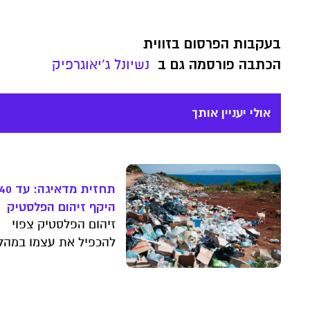
בעקבות הפרסום בזווית
הכתבה פורסמה גם ב
נשיונל ג'יאוגרפיק
אולי יעניין אותך
תחזית מדאיג
היקף זיהום הפלסטיק
זיהום הפלסטיק צפוי
ישתווה למשאית שלמה
מדי שנייה
להכפיל את עצמו במהל
15 השנים הבאות, כך לפ
דו"ח חדש. הנזק הבריאו
הכולל מחלות לב, אסת