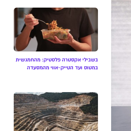
בשבילי אקסטרה פלסטיק: מהחמגשית
במטוס ועד הטייק-אווי מהמסעדה