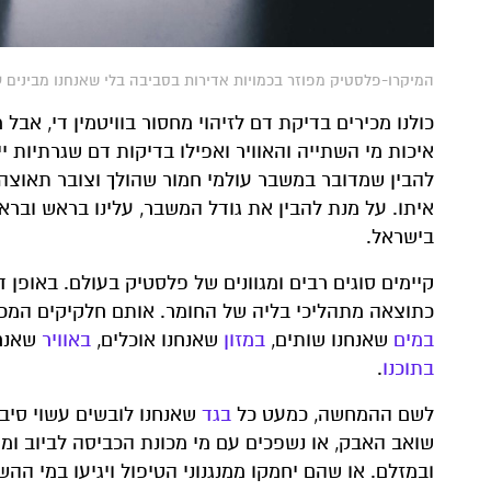
המיקרו-פלסטיק מפוזר בכמויות אדירות בסביבה בלי שאנחנו מבינים עד הסוף את
כולנו מכירים בדיקת דם לזיהוי מחסור בוויטמין די, אבל
איכות מי השתייה והאוויר ואפילו בדיקות דם שגרתיות י
להבין שמדובר במשבר עולמי חמור שהולך וצובר תאוצה,
איתו. על מנת להבין את גודל המשבר, עלינו בראש וברא
בישראל.
קיימים סוגים רבים ומגוונים של פלסטיק בעולם. באופן 
כתוצאה מתהליכי בליה של החומר. אותם חלקיקים המכונ
במים
שאנחנו שותים,
במזון
שאנחנו אוכלים,
באוויר
שאנחנ
בתוכנו
.
לשם ההמחשה, כמעט כל
בגד
שאנחנו לובשים עשוי סיבי
שואב האבק, או נשפכים עם מי מכונת הכביסה לביוב ומש
ובמזלם. או שהם יחמקו ממנגנוני הטיפול ויגיעו במי ה