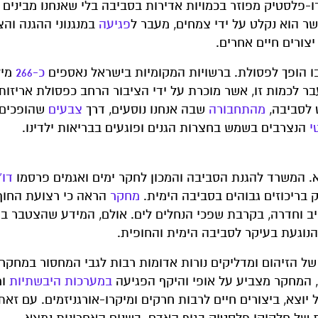
רו-פלסטיק מפוזר בכמויות אדירות בסביבה בלי שאנחנו מבינים 
 הוא נקלט על ידי צמחים, מעבר ל
פגיעה
במנגנוני ההגנה וה
צורים חיים אחרים.
בו הופך לפסולת. ברשויות המקומיות בישראל נאספים
כ-266
מילי
נה הם פלסטיק. מעבר לכמות זו, אשר מוכרת על ידי הציבור הרחב כפסולת אריז
 לסביבה,
מהתחבורה
שבה אנחנו נוסעים, דרך
צבעים
שהופכים א
י
הנצרבים בשמש בחצרות הגנים ופוגעים בבריאות ילדינו.
 המשרד להגנת הסביבה והמכון לחקר ימים ואגמים פרסמו
דו"
מחקר
הראה כי רצועת החוף
ביב וחדרה, בקרבת שפכי הנחלים לים. אולם, המידע שהצטבר ב
הנוגעת בעיקר לסביבה הימית והחופית.
ל הזיהום ומדליקים נורות אדומות רבות לגבי המחסור במחקר 
 המחקר מצביע על אופי והיקף הפגיעה
במערכות היבשתיות
ומ
וצא, ביצורים חיים לרבות חרקים ומיקרו-אורגניזמים. עם זאת,