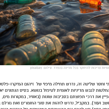
צריכות להיחקר בכל מדינה בנפרד. צילום: pixabay
 וחסר שליטה זה, נדרש תחילה מיפוי של זיהום המיקרו-פלסט
חלטות לגבש מדיניות לאומית לטיפול בנושא. בסיס הנתונים י
ין את דרכי תפוצתם בסביבות שונות (באוויר, במקורות מים,
שב ועוד). במקביל, נדרש לזהות את סוגי החומרים ואת גורלם 