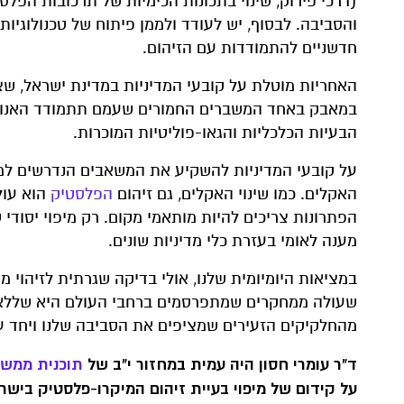
(דרכי פירוק, שינוי בתכונות הכימיות של תרכובות הפל
והסביבה. לבסוף, יש לעודד ולממן פיתוח של טכנולוגיו
חדשניים להתמודדות עם הזיהום.
האחריות מוטלת על קובעי המדיניות במדינת ישראל, שצ
במאבק באחד המשברים החמורים שעמם תתמודד האנושות
הבעיות הכלכליות והגאו-פוליטיות המוכרות.
על קובעי המדיניות להשקיע את המשאבים הנדרשים למח
האקלים. כמו שינוי האקלים, גם זיהום
הפלסטיק
הוא עול
הפתרונות צריכים להיות מותאמי מקום. רק מיפוי יסודי ש
מענה לאומי בעזרת כלי מדיניות שונים.
במציאות היומיומית שלנו, אולי בדיקה שגרתית לזיהוי 
שעולה ממחקרים שמתפרסמים ברחבי העולם היא שללא מד
מהחלקיקים הזעירים שמציפים את הסביבה שלנו ויחד עם 
ד"ר עומרי חסון היה עמית במחזור י"ב של
תוכנית ממש
על קידום של מיפוי בעיית זיהום המיקרו-פלסטיק בישר