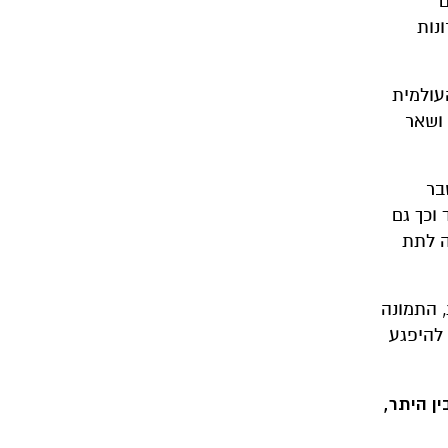
ם
נות
עולמית
ושאר
בר
וכך גם
ה לתת
, התמונה
להיפגע
ן היתר,