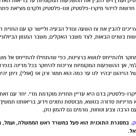
סטיק ועוד) ויש להבין את ההשפעות המקומיות על בריאות האד
ת חדשות לזיהוי מיקרו-פלסטיק וננו-פלסטיק ולקדם מציאת פתרו
ריכים להבין את צו השעה וגודל הבעיה וליישר קו עם החזית ה
 בשנים הבאות, לצד משבר האקלים, משבר המגוון הביולוגי 
קר ולהתייחס לנושא ברצינות, כפי שהתחילו להתייחס אל מש
מי, אך ההשפעות המקומיות צריכות להיחקר בכל מדינה בנפרד 
ל הזיהום יבהיר לנו עד כמה הוא חמור ורק אז (אולי), ניתן יהי
מיקרו-פלסטיק בדם היא עדיין תחזית מוקדמת מדי. יחד עם זאת
יניות סדורה בנושא, מבוססת נתונים וידע, בריאותנו תמשיך 
הרבה צבע ונוחות, גורמים גם להמון נזק.
ק
. במסגרת התוכנית הוא פעל במשרד ראש הממשלה, ועמל, בי
אל.