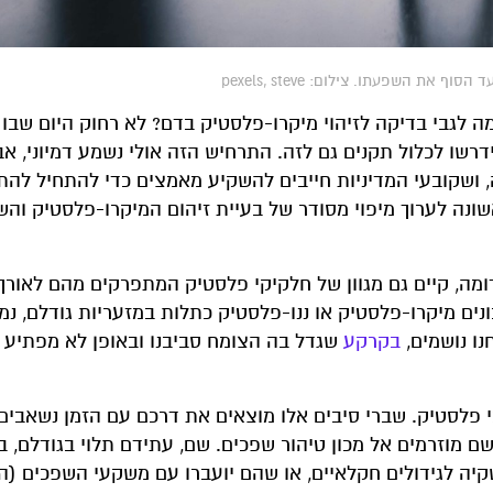
 השפעתו. צילום: pexels, steve
 מה לגבי בדיקה לזיהוי מיקרו-פלסטיק בדם? לא רחוק היום שבו
ידרשו לכלול תקנים גם לזה. התרחיש הזה אולי נשמע דמיוני, א
 ושקובעי המדיניות חייבים להשקיע מאמצים כדי להתחיל להת
שונה לערוך מיפוי מסודר של בעיית זיהום המיקרו-פלסטיק והש
דומה, קיים גם מגוון של חלקיקי פלסטיק המתפרקים מהם לאורך 
ים מיקרו-פלסטיק או ננו-פלסטיק כתלות במזעריות גודלם, נמ
ו נושמים,
בקרקע
שגדל בה הצומח סביבנו ובאופן לא מפתיע 
 פלסטיק. שברי סיבים אלו מוצאים את דרכם עם הזמן נשאבים 
ם מוזרמים אל מכון טיהור שפכים. שם, עתידם תלוי בגודלם, 
השקיה לגידולים חקלאיים, או שהם יועברו עם משקעי השפכים (ה