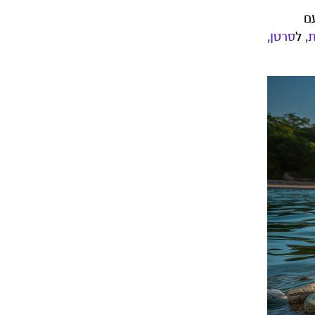
ם
ת
, ל
סרטן
,