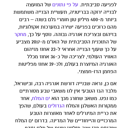
לפגיעה סביבתית.
על
פי
נתונים
של המועצה
לבנייה ירוקה בבריטניה, תעשיית הבנייה משתמשת
ביותר מ-400 מיליון טון חומרי גלם בשנה – רבים
מהם כרוכים בפגיעה ישירה במערכות אקולוגיות,
בזיהום ובצריכת אנרגיה גבוהה. נוסף על כך,
מחקר
של התוכנית הסביבתית של האו"ם מ-2017 מצביע
על כך שענף הבנייה אחראי ל-23 אחוז מזיהום
האוויר העולמי, לצריכה של כ-36 אחוז מכלל
האנרגיה המיוצרת בעולם, ולכ-39 אחוז מפליטות
הפחמן הדו-חמצני.
אם כן, נראה שבנייה דורשת אנרגיה רבה, ובישראל,
מלבד הגז הטבעי אין לנו משאבי טבע מסורתיים
כמו נפט. משאב שחורג מכך הוא
ים המלח
, אחד
ממקורות האשלגן והמלח
הגדולים
בעולם, שהפך
את כריית המינרלים לאחד מאוצרות הטבע
המרכזיים והייחודיים של המדינה. בדרום ים המלח