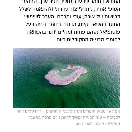
מחודש בחומר שבעבר נחשב חסר ערך. התוצר
הסופי אחיד, ניתן לייצור סדרתי ולהתאמה לשלל
דרישות של צורה, עובי ומרקם. מעבר לשימוש
החוזר במשאב קיים, מדובר בחומר בנייה בעל
פוטנציאל מזהם פחות ומקיים יותר בהשוואה
לחומרי הבנייה המקובלים כיום.
אם לא יימצאו חומרים ותהליכי בנייה חדשים – ידידותיים יותר
לסביבה – ענף הבנייה ימשיך להיות גורם מרכזי במשבר
האקלים. צילום: unsplash