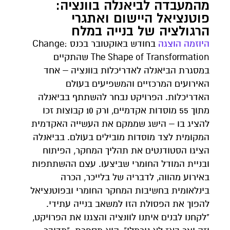
מהמעבדה לביאנלה בוונציה:
פוטנציאל היישום ואתגרי
הרגולציה של בנייה במלח
היוזמה
הוצגה
בחודש באוקטובר בכנס Change:
The Shape of Transformation שהתקיים
במסגרת הביאנלה לאדריכלות בוונציה – אחד
האירועים המרכזיים והמשפיעים בעולם
האדריכלות. הפרויקט נבחר להשתתף בביאנלה
מתוך 55 מוסדות אקדמיים, ורק 10 קבוצות זכו
להציג בו – הישג שממקם את העשייה האקדמית
המקומית לצד מוסדות מובילים בעולם. בביאנלה
הציגו הסטודנטים את תהליך המחקר, הפיתוח
ובניית המודל החומרי שביצעו. עצם ההשתתפות
באירוע מהווה, לדבריה של בלייכר, הכרה
בינלאומית בחשיבות המחקר החומרי ובפוטנציאל
להפוך את הפסולת הזו למשאב בנייה עתידי.
"לקחנו לבנים איתנו לוונציה והצגנו את הפרויקט,