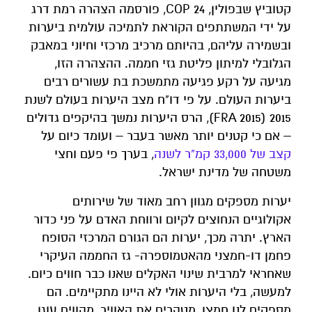
קטוביץ שבפולין, 24 COP, פורסמה הצהרה רמת דרג
על ידי המשתתפים הקוראת לתמיכה עולמית ביערות
ובשמירה עליהם, בהיותם מרכיב מרכזי וחיוני במאבק
הגלובלי למיתון פליטת גזי חממה. ההצהרה הזו,
מגיעה על רקע פגיעה מתמשכת בת עשורים רבים
ביערות העולם. על פי דו"ח מצב היערות בעולם לשנת
2015 (FRA 2015), הרס היערות נמשך בהיקפים גדולים
– אם כי קטנים יותר מאשר בעבר – ועומד כיום על
קצב של 33,000 קמ"ר לשנה
, בערך פי פעם וחצי
משטחה של מדינת ישראל.
יערות מספקים מגוון רחב מאוד של שירותים
אקולוגיים הנחוצים לקיום ורווחת האדם על פני כדור
הארץ. יתרה מכך, יערות הם הגורם המרכזי הסופח
פחמן דו-חמצני מהאטמוספרה- גז החממה העיקרי
שאחראי למרבית שינוי האקלים שאנו כבר חווים כיום.
למעשה, בלי היערות אולי לא היינו מתקיימים. הם
מספקים לנו חמצן, מטהרים את האוויר, מהווים עוגן