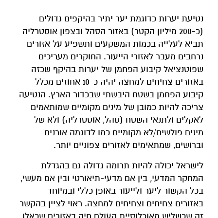
נטיעת יערות כדוגמת יער יתיר בהיקפים גדולים
(כ-200 מיליון הקטר) באזור הסהל ובצפון אוסטרליה
תביא לעלייה בכמות המשקעים ותשפיע על אזורים
נרחבים מעבר לאזורי הייעור. החוקרים מעריכים
שפוטנציאל קיבוע הפחמן של יערות בהיקף שכזה
באזורים צחיחים למחצה יהיה כ-10 אחוזים מכלל
קיבוע הפחמן בשטח היבשתי שבכדור הארץ. הנטיעה
צריכה להיות כמובן של מינים מקומיים שמותאמים
לאקלים ולתנאי השטח (סהל, אוסטרליה) ולא של
מינים פולשים/לא מקומיים כמו לדוגמה אורנים
וברושים, שמתאימים לאזורים צפוניים יותר.
לישראל יכולה להיות תרומה גדולה גם בהגדלת
המחקר המדעי, בין אם מדעי-תיאורטי ובין אם מעשי,
בכל הקשור ליער ולייעור באופן כללי ובמיוחד
באזורים צחיחים וצחיחים למחצה. ראוי לציין בהקשר
זה שכשליש מאוכלוסיית העולם חיה באזורים שכאלו,