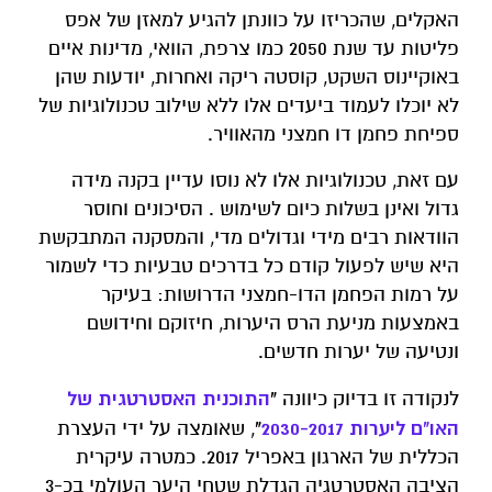
האקלים, שהכריזו על כוונתן להגיע למאזן של אפס
פליטות עד שנת 2050 כמו צרפת, הוואי, מדינות איים
באוקיינוס השקט, קוסטה ריקה ואחרות, יודעות שהן
לא יוכלו לעמוד ביעדים אלו ללא שילוב טכנולוגיות של
ספיחת פחמן דו חמצני מהאוויר.
עם זאת, טכנולוגיות אלו לא נוסו עדיין בקנה מידה
גדול ואינן בשלות כיום לשימוש . הסיכונים וחוסר
הוודאות רבים מידי וגדולים מדי, והמסקנה המתבקשת
היא שיש לפעול קודם כל בדרכים טבעיות כדי לשמור
על רמות הפחמן הדו-חמצני הדרושות: בעיקר
באמצעות מניעת הרס היערות, חיזוקם וחידושם
ונטיעה של יערות חדשים.
"
התוכנית האסטרטגית של
לנקודה זו בדיוק כיוונה
האו"ם ליערות 2030-2017
"
, שאומצה על ידי העצרת
הכללית של הארגון באפריל 2017. כמטרה עיקרית
הציבה האסטרטגיה הגדלת שטחי היער העולמי בכ-3