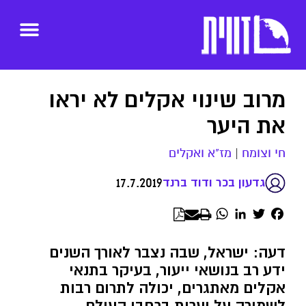
מרוב שינוי אקלים לא יראו
את היער
חי וצומח
|
מז"א ואקלים
17.7.2019
גדעון בכר ודוד ברנד
WhatsApp
LinkedIn
Twitter
Facebook
דעה: ישראל, שבה נצבר לאורך השנים
ידע רב בנושאי ייעור, בעיקר בתנאי
אקלים מאתגרים, יכולה לתרום רבות
לשמירה על יערות ברחבי העולם