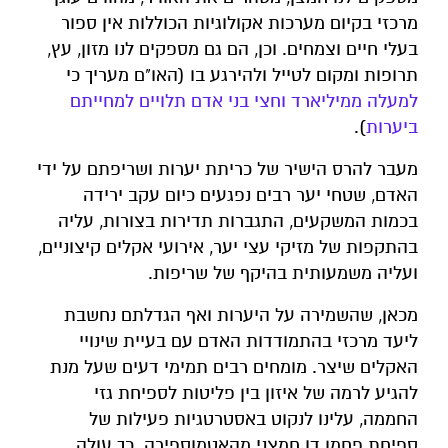
מרכזי בקיום מערכות אקולוגיות הכוללות אין ספור
בעלי חיים וצמחים. וכן, הם גם מספקים לנו מזון, עץ,
תרופות ומקום לטייל ולהירגע בו (האו"ם מעריך כי
למעלה ממיליארד וחצי בני אדם תלויים למחייתם
ביערות
).
מעבר להרס הישיר של כריתת יערות ושריפתם על ידי
האדם, שטחי יער רבים נפגעים כיום עקב ירידה
בכמות המשקעים, התגברות תדירות בצורות, עליה
בהתקפות של מזיקי עצי יער, אירועי אקלים קיצוניים,
ועליה משמעותית בהיקף של שריפות.
מכאן, שהשמירה על היערות ואף הגדלתם נחשבת
ליעד מרכזי בהתמודדות האדם עם בעיית שינויי
האקלים שיצר. מומחים רבים תמימי דעים שעל מנת
להגיע לרמה של איזון בין פליטות לספיחת גזי
החממה, עלינו לנקוט באסטרטגיות פעילות של
ספיחת פחמן דו חמצני מהאטמוספירה. כך עולה,