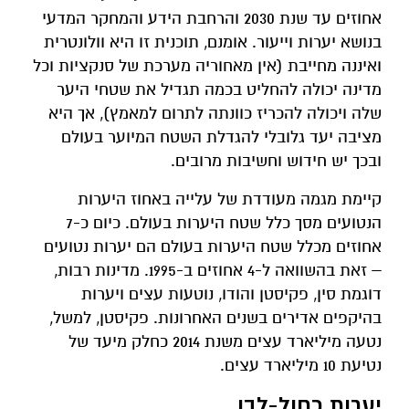
אחוזים עד שנת 2030 והרחבת הידע והמחקר המדעי
בנושא יערות וייעור. אומנם, תוכנית זו היא וולונטרית
ואיננה מחייבת (אין מאחוריה מערכת של סנקציות וכל
מדינה יכולה להחליט בכמה תגדיל את שטחי היער
שלה ויכולה להכריז כוונתה לתרום למאמץ), אך היא
מציבה יעד גלובלי להגדלת השטח המיוער בעולם
ובכך יש חידוש וחשיבות מרובים.
קיימת מגמה מעודדת של עלייה באחוז היערות
הנטועים מסך כלל שטח היערות בעולם. כיום כ-7
אחוזים מכלל שטח היערות בעולם הם יערות נטועים
– זאת בהשוואה ל-4 אחוזים ב-1995. מדינות רבות,
דוגמת סין, פקיסטן והודו, נוטעות עצים ויערות
בהיקפים אדירים בשנים האחרונות. פקיסטן, למשל,
נטעה מיליארד עצים משנת 2014 כחלק מיעד של
נטיעת 10 מיליארד עצים.
יערות כחול-לבן