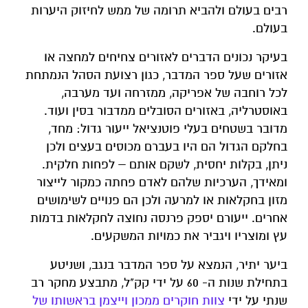
רבים בעולם ולהביא תרומה של ממש לחיזוק היערות
בעולם.
בעיקר נכונים הדברים לאזורים צחיחים למחצה או
אזורים שעל ספר המדבר, כגון רצועת הסהל הנמתחת
לכל רוחבה של אפריקה, ממזרחה ועד מערבה,
באוסטרליה, באזורים הסובלים ממדבור בסין ועוד.
מדובר בשטחים בעלי פוטנציאל ייעור גדול: מחד,
בחלקם הגדול הם היו בעברם מכוסים בעצים ולכן
ניתן, בקלות יחסית, לשקם אותם – לפחות חלקית.
ומאידך, הערכיות שלהם לאדם פחתה כמקור לייצור
מזון בחקלאות או למרעה ולכן הם פנויים לשימושים
אחרים. ייעורם יספק פרנסה נחוצה לחקלאות בדמות
עץ ומוצריו ויגביר את כמויות המשקעים.
ביער יתיר, הנמצא על ספר המדבר בנגב, ושניטע
בתחילת שנות ה- 60 על ידי קק"ל, מתבצע מחקר רב
שנתי על ידי
צוות חוקרים ממכון וייצמן בראשותו של