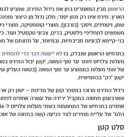
הראשון
מבין המאמרים בחן את גידול התירס, שמגיע לכמ
הארץ. תירס אינו רק מזון יסוד; חלק גדול מן היצור מופנה
שמן, ויטמינים, ויסקי (בורבון), מוצרי קוסמטיקה, מוצרי 
משמשים לתחליפי פלסטיק, בדים, צבעי טקסטיל ועוד. כל ש
בני-קיימא לבעיות סביבתיות, ובמיוחד, על תזונתם של מאו
בתרחיש הראשון שנבדק, בו
לא ייעשה דבר כדי להפחית 
מעלות צלזיוס ויותר עד סוף המאה, יקטן יבול התירס במ
יקטן "רק" בכחמישית.
גידול התירס מרוכז במספר קטן של מדינות – ישנן רק א
שארבעתן תחוונה במקביל ירידה של עשרה אחוזים לפחות 
הלם" של עליית מחירים לצד פגיעה קשה בתזונה של אוכלוס
סלט קטן