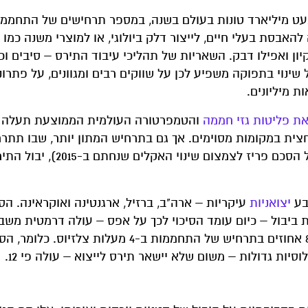
עט מיליארד טונות בעולם בשנה, במספר תרחישים של התחממו
 להאבסת בעלי חיים, לייצור דלק ביולוגי, או למוצרי משנה כמו
ניקיון ואפילו דבק. השאריות של תהליכי עיבוד התירס – סיבים ו
ינוי בתפוקה משפיע לכן על שווקים רבים ומגוונים, על פתרונ
ת מיליונים.
את פליטות גזי חממה
והטמפרטורה העולמית הממוצעת תעלה 
חצית במקומות מסוימים. אך גם בתרחיש המתון יותר, שבו תתר
של שתי מעלות בממוצע עד סוף המאה (בטווח העליון של הסכם פריז 
רבע
יצואניות
עיקריות – ארה"ב, ברזיל, ארגנטינה ואוקראינה. הסי
ביבול – כיום עומד הסיכוי לכך על אפס – עולה דרמטית משב
אחוזים בתרחיש של התחממות בשתי מעלות צלזיוס ל-86 אחוזים בתרחיש של התחממות ב-4 מעלות
יות גדולות – משום שלא יישאר תירס לייצוא – עולה פי 12.