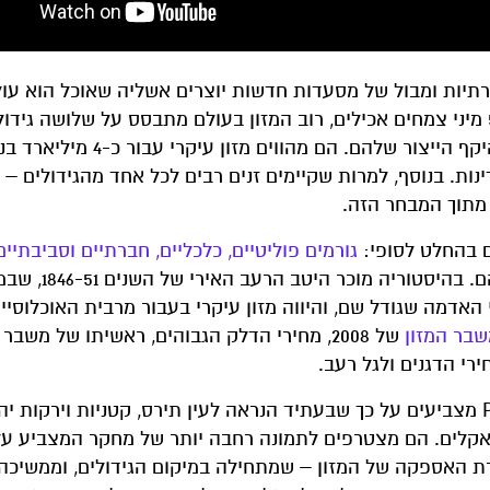
רתיות ומבול של מסעדות חדשות יוצרים אשליה שאוכל הוא עולם
ואין-סופי. אולם למעשה, מדובר באשליה: מתוך כ-50,000 מיני צמחים אכילים, רוב המזון בעולם מתבסס על שלוש
– אורז, חיטה, ותירס – שנמצאים הרחק מעל כל היתר בהיקף הייצור שלה
ת. בנוסף, למרות שקיימים זנים רבים לכל אחד מהגידולים – ל
ם בהחלט לסופי:
גורמים פוליטיים, כלכליים, חברתיים וסביבתיים
את זמינות הגידולים, מעלים את מחירם או מו
משום שזן תפוחי האדמה שגודל שם, והיווה מזון עיקרי בעבור מרבית האוכלוסי
בר המזון
של 2008, מחירי הדלק הגבוהים, ראשיתו של משבר 
שני מחקרים שפורסמו באחרונה בכתב העת המדעי PNAS מצביעים על כך שבעתיד הנראה לעין תירס, קטניות וירקו
האקלים. הם מצטרפים לתמונה רחבה יותר של מחקר המצביע על
רשרת האספקה של המזון – שמתחילה במיקום הגידולים, וממשיכ