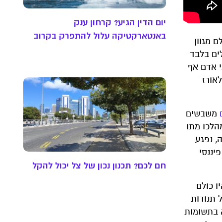
יום הדין הגיע? קרחון ענק
באנטארקטיקה עלול להתפרק בקרוב
 מגוון
ה גידולים בלבד
ם. הם מהווים מזון עיקרי עבור כ-4 מיליארד בני אדם אף
אורז
משבשים
בילים לשניהם. בהיסטוריה מוכר היטב הרעב האירי של השנים 1846-51, שבמהלכו מתו
יה, נפגע
פיננסי
חם לכם? תכנון נכון של צל יכול להקל
ת יהיו כולם
 תנודות
ה בתשומות