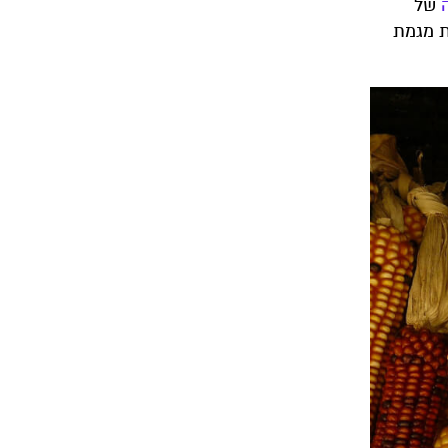
של
ת מגמת