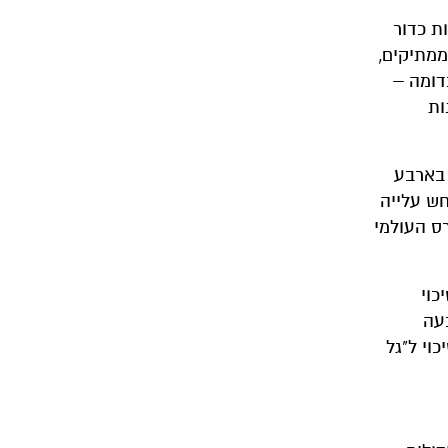
ת כדור
 ממתיקים,
כדומה –
ות
בארבע
חש עלייה
לצמצום שינוי האקלים שנחתם ב-2015), יבול התירס העולמי
כוי
עה
 צלזיוס. כלומר, הסיכוי ל"גל