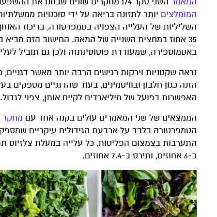
המאמר
השני סקר 174 מחקרים שונים שבחנו את ההשפעות בסביבתיות על היבול של קטניות וירקות ואיכותו. אלו הם הגידולים
המומלצים
יותר לתזונה בריאה על ידי סוכנויות ממשלתי
השליליות של העלייה הצפויה בטמפרטורה, בריכוז האוזו
35 אחוז במחצית השנייה של המאה. החישוב הזה מביא 
באטמוספירה, שמעודדת פוטוסינתזה ולכן גם תוביל לעליי
נראה שקטניות וירקות רגישים הרבה יותר מאשר דגניים, כ
הזנה כגון חלבון ובוויטמינים, בעוד שהדגניים מספקים בע
האפשרות בפועל של מיליארדים לקיים אותן, צפוי לגדול.
הממצאים של שני המאמרים עולים בקנה אחד עם
מחקר ק
הטמפרטורה בלבד על ארבעת הגידולים עיקריים שמספקים
ב-6 אחוזים, ותירס ב-7.4 אחוזים.