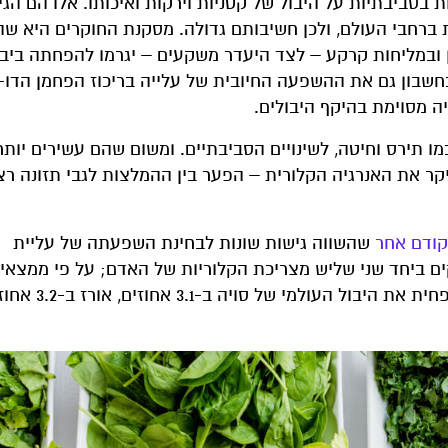
ות ברחבי העולם, ולכן חשיבותם גדולה. מסקנת החוקרים היא 
ן ובמליחות קרקע – לצד היעדר משקעים – יגרמו להפחתה ביב
בחשבון גם את ההשפעה החיובית של עלייה בריכוז הפחמן הדו-
ה מסוימת בהיקף היבולים.
מו תירס וחיטה, לשינויים הסביבתיים. ומשום שהם עשירים יותר
יקר את האנרגיה הקלורית – הפער בין ההמלצות לגבי תזונה רצו
ודם אחר
שהשווה גישות שונות לבחינת השפעתה של עליית
 ביחד שני שליש מצריכת הקלוריות של האדם; על פי ממצאיו
התערבות בצמצום הפליטות, כל עלייה במעלת צ