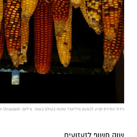
גידול התירס מגיע לכמעט מיליארד טונות בעולם בשנה. צילום: Photo by Roderico Y. Díaz on Unsplash
שוק חשוף לזעזועים