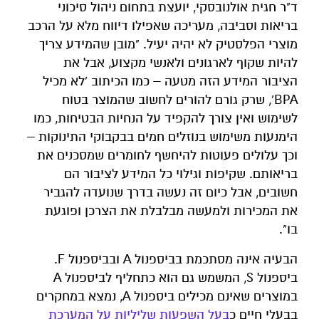
ד"ר חגית אולנובסקי, יועצת בתחום ניהול סיכוני
בריאות וסביבה, מעריכה שאפילו דיווח מלא על הרכב
מוצרי הפלסטיק לא יהיה יעיל. "מובן שהמידע צריך
להיות שקוף לארגונים ולאנשי מקצוע, אבל את
הציבור המידע הזה מטעה – כמו הכיתוב 'לא מכיל
BPA', שרק גורם להורים לחשוב שהמוצר בטוח
לשימוש ואין צורך להקפיד על הנחיות הבטיחות, כמו
הימנעות משימוש בנוזלים חמים בבקבוקי התינוקות –
וכך עלולים פעוטות להיחשף לחומרים שמסכנים את
בריאותם. שקיפות וגילוי כל המידע לציבור הם
חשובים, אבל כיום זה נעשה בדרך שנועדה להגביר
את המכירות ולמעשה מבלבלת את הצרכן ופוגעת
בו".
הבעיה אינה מסתכמת בביספנול A ובביספנול F.
ביספנול S, המשמש גם הוא כתחליף לביספנול A
במוצרים שאינם מכילים ביספנול A, נמצא במחקרים
בבעלי חיים כ
בעל
השפעות
שליליות
על
המערכת