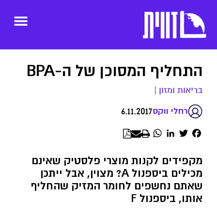
התחליף המסוכן של ה-BPA
בריאות ומזון
|
6.11.2017
רחלי ווקס
WhatsApp
LinkedIn
Twitter
Facebook
מקפידים לקנות מוצרי פלסטיק שאינם
מכילים ביספנול A? מצוין, אבל ייתכן
שאתם נחשפים לחומר המזיק שהחליף
אותו, ביספנול F