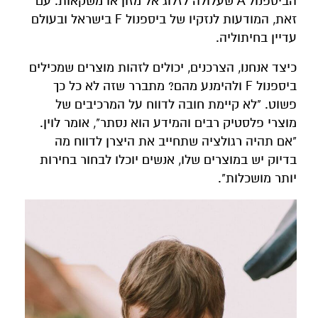
הביספנול A שעלולה לזלוג אל מזון או משקאות. עם
זאת, המודעות לנזקיו של ביספנול F בישראל ובעולם
עדיין בחיתוליה.
כיצד אנחנו, הצרכנים, יכולים לזהות מוצרים שמכילים
ביספנול F ולהימנע מהם? מתברר שזה לא כל כך
פשוט. "לא קיימת חובה לדווח על המרכיבים של
מוצרי פלסטיק רבים והמידע הוא נסתר", אומר לוין.
"אם תהיה רגולציה שתחייב את היצרן לדווח מה
בדיוק יש במוצרים שלו, אנשים יוכלו לבחור בחירות
יותר מושכלות".