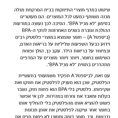
שיטוט במדף מוצרי התינוקות בבית המרקחת מגלה
מכנה משותף כמעט לכל המוצרים: הם מעוטרים
בסימון "לא מכיל BPA". הסיבה לכך נעוצה במודעות
ההולכת וגוברת בשנים האחרונות לנזקי ה-BPA
(ביספנול A) – חומר שנמצא במוצרי פלסטיק רבים
וידוע כבעל השפעות שליליות על בריאות האדם,
ובמיוחד על בריאות הילד. עקב כך, הולך ופוחת
השימוש בחומר, ויותר ויותר מוצרים על המדפים
מתהדרים בתווית "לא מכיל BPA".
עם זאת, לביספנול A תפקיד משמעותי בתעשיית
הפלסטיק, שכן הוא מעניק לפלסטיק את חוזקו ואת
שקיפותו. פלסטיק בלי BPA הוא פחות חזק, נשבר
בקלות ומאבד את צורתו במהירות. לכן אי אפשר
פשוט להוציא אותו מהפלסטיק בלי להחליף אותו
בחומר אחר שיקנה לפלסטיק את אותן תכונות
נדרשות. וכך, חומר דומה ומסוכן לא פחות תפס את