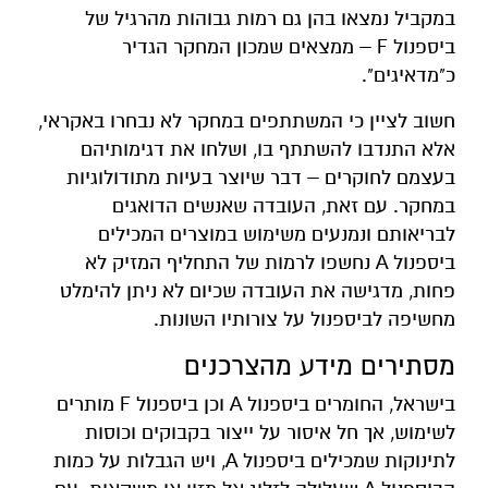
במקביל נמצאו בהן גם רמות גבוהות מהרגיל של
ביספנול F – ממצאים שמכון המחקר הגדיר
כ"מדאיגים".
חשוב לציין כי המשתתפים במחקר לא נבחרו באקראי,
אלא התנדבו להשתתף בו, ושלחו את דגימותיהם
בעצמם לחוקרים – דבר שיוצר בעיות מתודולוגיות
במחקר. עם זאת, העובדה שאנשים הדואגים
לבריאותם ונמנעים משימוש במוצרים המכילים
ביספנול A נחשפו לרמות של התחליף המזיק לא
פחות, מדגישה את העובדה שכיום לא ניתן להימלט
מחשיפה לביספנול על צורותיו השונות.
מסתירים מידע מהצרכנים
בישראל, החומרים ביספנול A וכן ביספנול F מותרים
לשימוש, אך חל איסור על ייצור בקבוקים וכוסות
לתינוקות שמכילים ביספנול A, ויש הגבלות על כמות