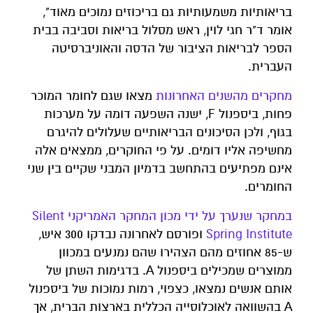
בריאותיות משמעותיות גם בריכוזים נמוכים מאוד",
אומר ד"ר חגי לוין, ראש מסלול בריאות וסביבה בבית
הספר לבריאות הציבור של הדסה והאוניברסיטה
העברית.
מחקרים מהשנים האחרונות
מצאו שגם לחומר המוכר
פחות, ביספנול F, ישנה השפעה דומה על מערכות
בגוף, ולכן הסיכונים הבריאותיים שעלולים להיגרם
מחשיפה אליו דומים. על פי החוקרים, ממצאים אלה
אינם מפתיעים בהתחשב בדמיון המבני שקיים בין שני
החומרים.
במחקר שנערך על ידי מכון המחקר האמריקני Silent
Spring Institute
ופורסם לאחרונה נבדקו 300 איש,
ש-85 אחוזים מהם הצהירו שהם נמנעים במכוון
ממוצרים שמכילים ביספנול A. בדגימות השתן של
אותם אנשים נמצאו, כצפוי, רמות נמוכות של ביספנול
A בהשוואה לאוכלוסייה הכללית בארצות הברית, אך