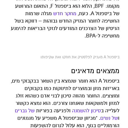
מקומו: BPF, הלוא הוא ביספנול F, התאום המרושע
של ביספנול A. כעת,
מחקר חדש
מגלה שרמות
החשיפה לחומר המזיק החדש גבוהות – דווקא בשל
הניסיון של הצרכנים המודעים לנזקי הבריאות להימנע
מחשיפה ל-BPA.
ביספנול A מעניק לפלסטיק את חוזקו ואת שקיפותו
ממצאים מדאיגים
ביספנול A הוא חומר שנמצא בין השאר בבקבוקי מים,
באריזות מזון ובמוצרים לתינוקות כמו בקבוקים
ומוצצים. החומר מהווה סיכון לבני אדם כשהוא זולג
למזון ולמשקאות שאנחנו צורכים. הוא נמצא כקשור
לעלייה ב
סיכון
להשמנה
ולפגיעה בפוריות
של
גברים
ו
של
נשים
. "מכיוון שביספנול A משפיע על מנגנונים
הורמונליים בגוף, הוא עלול לגרום להשפעות