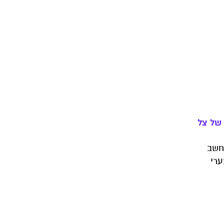
 של צל
חשב
ערי
את
שף גם
רתיים
ת