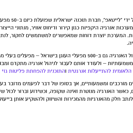
מערכת ניהול האנרגיה שתשמש את מחקר E2e
כות אנרגיה היקפיות כגון קירור ודיחוס אוויר, מנתוני הייצור
ולחות. המערכת יוצרת דוחות שמאפשרים למשתמשים לחקור, לנתח
ה.
הבשורה שתצא מקליפורניה עתידה להשפיע על אופן ניהול האנרגיה גם ב-500 מפעלי העוגן בישראל – מפעלים ב
שמעותיות – ולעודד אותם לעבור לניהול אנרגיה מתקדם ומבוס
הלאומית להתייעלות אנרגטית
ו
התוכנית להפחתת פליטות גזי 
ים מורכבים ומשמעותיים, אך בסופו של דבר לפעמים מדובר בע
ם, כאשר האנרגיה מנוטרת ואינה שקופה, וכשידוע וברור לכול שע
לנתב חלק מהאנרגיות מהמכירות והשיווק ולהשקיע אותן בייעול