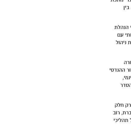
בין
הייתה עומדת בפני הנהלת
תי עם
 ניהול
ורה
ור ההנדסי
מי,
הסדר
רק חלק
רת, רוב
 תהליכי