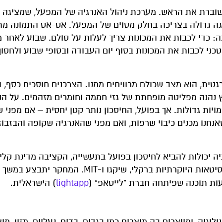
וברת את הראש. מערכת ניהול האנרגיה של המפעל, שמציגה א
ריגה גדולה בצריכה בחלק מסוים של המפעל. אט-אט התמונה מ
 כדי לכבות את המכונות צריך לעלות על סולם. שבוע לאחר מכ
גטית, הוא מצב שכולם מרוויחים ממנו: הצרכנים חוסכים כסף, 
נהנה מפליטה מופחתת של גזי חממה וחומרים מזהמים. על הניי
יות גדולות. אך בפועל, החיסכון נותר קטן יחסית – אם מפני 
חנו מכנים כיבוי שרפות, ואם מפני שהאנרגיה שקופה והבזבוז 
יה יכולות להביא לחיסכון בפועל בתעשייה, הקציבה מדינת קליפ
.
ות תוכנה שפיתחה חברת "לייטאפ" (
lightapp
) הישראלית
יה, ומייצרים בה מוצרים כמו בגדים, בדים, נעליים, מזון, מו