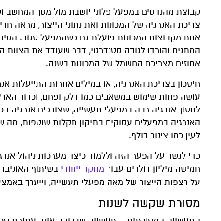
קבוצת מהנדסים במפעל פלוני יושבת מול מסך המחשב וש
צריכת האנרגיה של המכונות ואת נתוני הייצור, מראה ח
אחת מקבוצות המכונות פועלת גם כשהמפעל סגור. הסיבה:
אחוזים מצריכת החשמל של המכונות בשנה.
חיסכון בצריכת האנרגיה, או במילים אחרות התייעלות אנר
עושה פחות שימוש במשאבים כמו דלק ופחם, וכדור הארץ 
לחסוך אנרגיה רבה במפעלי תעשייה, שצורכים אנרגיה בכמו
האנרגיה במפעלים עסוקים בתיקון תקלות שוטפות, מה שאנ
לעין כמו צינור דולף.
כדי לגשר על הפער הזה וללמוד כיצד מערכות ניהול אנרג
חמישה מיליון דולרים עבור
מחקר ייחודי
על רצפות הייצור של מאה מפעלי תעשייה, וייערך באמצע
מסורת שקשה לשנות
התעשייה המסורתית – תעשייה שברובה אינה עתירת טכנולוג