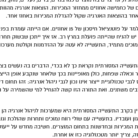
ים של כחמישה אחוזים ממחזור המכירות. הוצאות אנרגיה מהוות 
אחד בהוצאות האנרגיה שקול להגדלת המכירות באחוז אחד.
כלל האצבע המוכר "אפשר לנהל את מה שניתן למדוד" מלמד על פוטנציאל חיסכון של 15 אחוזים. אם 
ש להניח שהייתה פועלת במרץ רב. אז איך ייתכן שבשוק תחרו
 נמוכים מתמיד, התעשייה לא עטה על ההזדמנות וקולטת מערכות
 "התעשייה המסורתית נקראת כך לא בכדי, הדברים בה נעשים בצ
ר וכאלה שפחות, כולן מאופיינות בכך שלאחר שנקבע אופן הייצ
 טכנולוגיית ייצור אינו נכון לגבי ניהול אנרגיה: זהו תחום דינ
בים משתנים. ואת התורה הזו קשה להנחיל למי שהשמירה על 
יין בקרב התעשייה המסורתית היא שמערכות לניהול אנרגיה הן 
 ועובדיו. בתעשייה עם שולי רווח נמוכים ותחרות שהולכת וגוב
 המכירות ובחדשנות בתחום המוצרים. חשיבה מחדש על ייעול
, צריך יותר מטכנולוגיה כזו או אחרת.