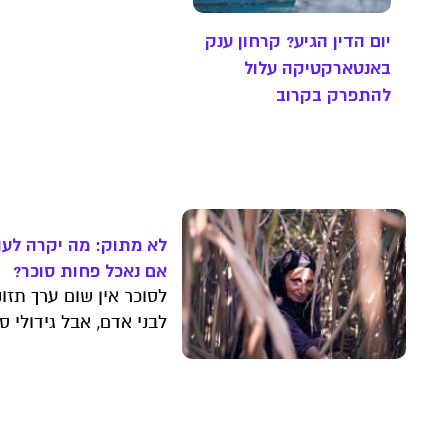
יום הדין הגיע? קרחון ענק
באנטארקטיקה עלול
להתפרק בקרוב
לא מתוק: מה יקרה לעו
אם נאכל פחות סוכר?
לסוכר אין שום ערך תזונ
לבני אדם, אבל גידולי ס
מהווים כרבע מכלל מסת
התפוקה החקלאית
העולמית. פרופ' אלון שפ
מאוניברסיטת תל אביב