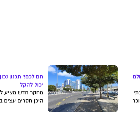
לם
חם לכם? תכנון נכון
יכול להקל
תי
מחקר חדש מציע ל
וכר
היכן חסרים עצים ב
ישראל כדי לצמצם 
עומסי החום, אך חו
ון
פערים תכנוניים וחב
שמותירים אוכלוסיו