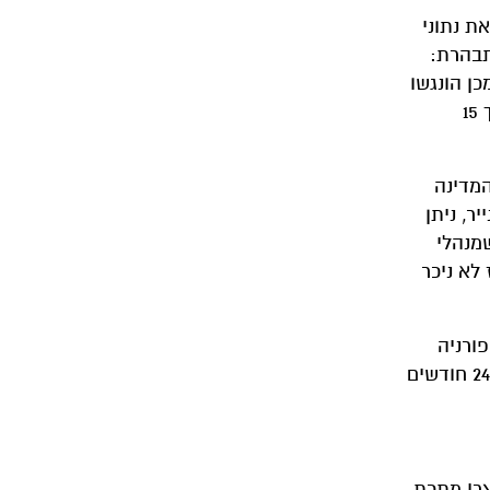
ת נתוני
תבהרת:
ן הונגשו
המתגים והורדו לגובה סטנדרטי, דבר שעודד את הצוות הטכני לכבות את המכונות בסוף יום העבודה ובסופי שבוע ולחסוך 15
המדינה
ר, ניתן
שמנהלי
לא ניכר
ורניה
בשיתוף האוניברסיטאות היוקרתיות ברקלי, שיקגו ו-MIT. המחקר יתבצע במשך 24 חודשים
צרי מתכת