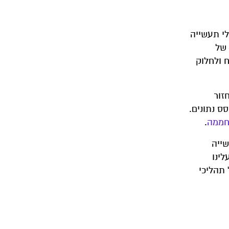
 פותחה על ידי "לייטאפ", חברת תוכנה ישראלית שפועלת כיום ב-50 מפעלי תעשייה
 של
 ולחלוק
עלי מחזור
ס נתונים.
חממה
.
שייה
לינו
 תהליכי