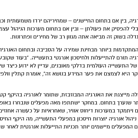
גיה, בין אם בתחום החיישנים – שמחיריהם ירדו משמעותית וכב
לי להפסיק את פעולתן – ובין אם בתחום מערכות הניהול עצמן
דלה בשוק זה מביאה אתה מגוון רב של מחירים ופתרונות.
המתקדמות ביותר מבחינת שמירה על הסביבה ובתחום האנרגיה
יה תורם להתייעלות ולחיסכון אנרגטי בתעשייה. "בעוד שקובע
 התעשייה העולמית בדלקי מאובנים, עדיין לא ידוע כיצד שינ
ר היא לצמצם את פער המידע בנושא זה", אומרת קתלין וולפא
 הוא E2e, כלומר – אנרגיה לאנרגיה. ה-E הגדולה מייצגת את האנרגיה המבוזבזת, שתומר לאנרגיה בהיקף 
ותר שנערך בתחום. במחקר ישתתפו מאה מפעלים שנבחרו באופן
תיים ויתמקד במערכות דיחוס אוויר, שאחראיות על כעשרה אחוזי
ול אנרגיה יוצרות חיסכון במפעלי התעשייה, מה היקף החיסכו
 המפעלים מיישמים יותר תכניות התייעלות אנרגטית לאחר שה