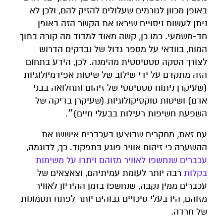
באופן מכוון לגורמים שעלולים להזיק להם, ולכן לא
ניתן לעשות ניסויים שיראו את הקשר הזה באופן
חד-משמעי. כמו כן, קשה מאוד למדוד מה קורה בתוך
המוח, בוודאי על מספר גדול של נבדקים הדרוש
לצורך הסקה סטטיסטית מהימנה. לכן, הידע בתחום
הזה מתקדם על ידי שילוב של שיטות אפידמיולוגיות
(שעיקרן ניתוח סטטיסטי של זיהום ותחלואה בבני
אדם) ושיטות טוקסיקולוגיות (שעיקרן בדיקה של
השפעת חשיפות רעילות בבעלי חיים)״.
עם זאת, מחקרים שבוצעו בעכברים איששו את
ההשערה כי זיהום אוויר פוגע בתפקוד. כך, לדוגמה,
עכברים שנחשפו לאוויר מזוהם ויתרו על משימות
בקלות
רבה יותר לעומת עמיתיהם, וצאצאים של
עכברים ממין נקבה, שנחשפו בזמן ההיריון לאוויר
מזוהם, היו בעלי סיכויים גבוהים יותר לפתח תסמונות
של חרדה.