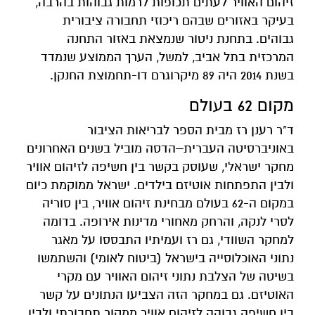
זיהום האוויר לעתים תכופות לרמות גבוהות בהרבה,
בעיקר באזורים שבהם ריכוזי תחבורה ציבורית
גבוהים. בתחנת ניטור שנמצאת באזור התחנה
המרכזית בתל אביב, למשל, הערך הממוצע שנמדד
בשנת 2014 היה 89 מיקרוגרם דו-תחמוצת החנקן.
מקום 62 בעולם
ד"ר רענן רז מבית הספר לבריאות הציבור
באוניברסיטה העברית–הדסה מוביל בשנים האחרונים
מחקר ישראלי, שעוסק בקשר בין חשיפה לזיהום אוויר
ולבין התפתחות אוטיזם בילדים. ישראל ממוקמת כיום
במקום ה-62 בעולם מבחינת זיהום אוויר, בין סוריה
לסרי לנקה, והרחק מאחורי מדינות אירופה. בדומה
למחקר השוודי, גם רז ועמיתיו התבססו על מאגר
נתוני האוכלוסייה בישראל (ביטוח לאומי) והשתמשו
בשיטה של הצלבת נתוני זיהום האוויר עם מקרי
האוטיזם. גם במחקר הזה הצביעו הנתונים על קשר
בין חשיפה גבוהה לזיהום אוויר ממקור תחבורתי ולבין