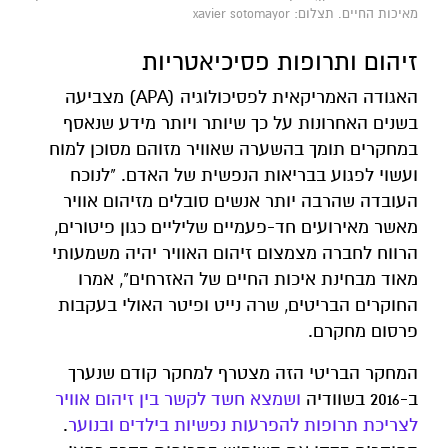
מאיכות החיים. תצלום: xavier sotomayor
זיהום ותרופות פסיכיאטריות
האגודה האמריקאית לפסיכולוגיה (APA) מצביעה
בשנים האחרונות על כך שיותר ויותר מידע שנאסף
במחקרים תומך בהשערה שאוויר מזוהם מסוכן למוח
ועשוי לפגוע בבריאות הנפשית של האדם. "לנוכח
העובדה שהרבה יותר אנשים סובלים מזיהום אוויר
מאשר מאירועים חד-פעמיים שליליים כגון פיטורים,
הרווח לחברה מצמצום זיהום האוויר יהיה משמעותי
מאוד מבחינת איכות החיים של האזרחים", אמרו
החוקרים הבריטים, שרה נייט ופיטר האולי בעקבות
פרסום מחקרם.
המחקר הבריטי הזה מצטרף למחקר קודם שנערך
ב-2016 בשוודיה
ושמצא חשד לקשר בין זיהום אוויר
לצריכת תרופות להפרעות נפשיות בילדים ובנוער
.