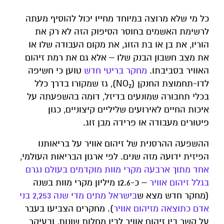
כל מי שלא מרוצה במיוחד מחייו יכול להוסיף מעתה
לרשימת האשמים בחוסר הסיפוק הזה לא רק את
הוריו, את בן או בת הזוג, את מקום העבודה שלו או
את מצב חשבון הבנק שלו – אלא גם את רמת זיהום
האוויר בסביבתו.
מחקר בריטי חדש
טוען כי חשיפה
לדו-תחמוצת החנקן (NO
), גז שמקורו בדרך כלל
2
בכלי תחבורה שמונעים בדיזל, דומה בהשפעתה על
איכות החיים לאירועים שליליים קיצוניים, כגון
פיטורים מעבודה או פרידה מבן זוג.
ההשפעה ההרסנית של זיהום אוויר על בריאותנו
הפיזית ידועה מזה שנים. לפי ארגון הבריאות העולמי,
אחד מתוך ארבעה מקרי מוות מוקדמים בעולם נגרם
בגלל זיהום אוויר
– כ-12.6 מיליון מקרי מוות בשנה
(מחקר חדש מצא ש
בישראל מתים מדי שנה 2,253 בני
אדם כתוצאה מזיהום אוויר
). מחקרים הצביעו בעבר
על קשר בין זיהום אוויר לבין מחלות שונות, ובעיקר