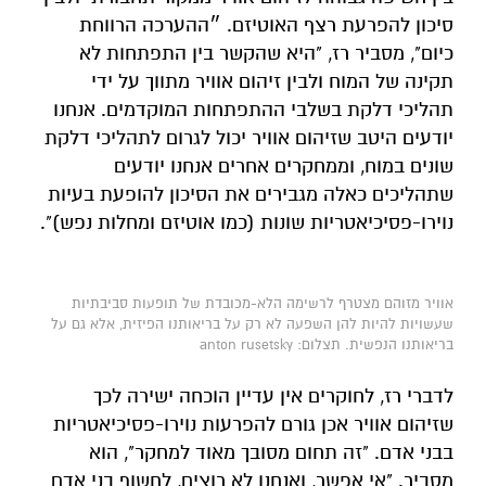
סיכון להפרעת רצף האוטיזם. ״ההערכה הרווחת
כיום", מסביר רז, "היא שהקשר בין התפתחות לא
תקינה של המוח ולבין זיהום אוויר מתווך על ידי
תהליכי דלקת בשלבי ההתפתחות המוקדמים. אנחנו
יודעים היטב שזיהום אוויר יכול לגרום לתהליכי דלקת
שונים במוח, וממחקרים אחרים אנחנו יודעים
שתהליכים כאלה מגבירים את הסיכון להופעת בעיות
נוירו-פסיכיאטריות שונות (כמו אוטיזם ומחלות נפש)".
אוויר מזוהם מצטרף לרשימה הלא-מכובדת של תופעות סביבתיות
שעשויות להיות להן השפעה לא רק על בריאותנו הפיזית, אלא גם על
בריאותנו הנפשית. תצלום: anton rusetsky
לדברי רז, לחוקרים אין עדיין הוכחה ישירה לכך
שזיהום אוויר אכן גורם להפרעות נוירו-פסיכיאטריות
בבני אדם. "זה תחום מסובך מאוד למחקר", הוא
מסביר. "אי אפשר, ואנחנו לא רוצים, לחשוף בני אדם