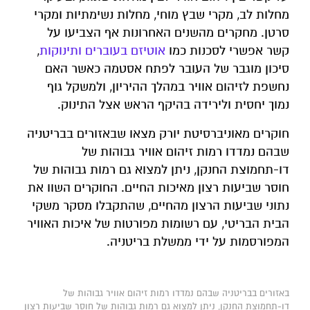
מחלות לב, מקרי שבץ מוחי, מחלות נשימתיות ומקרי
סרטן. מחקרים מהשנים האחרונות אף הצביעו על
קשר אפשרי לסכנות כמו
אוטיזם בעוברים ותינוקות
,
סיכון מוגבר של העובר לפתח אסטמה כאשר האם
נחשפת לזיהום אוויר במהלך ההיריון, ולמשקל גוף
נמוך יחסית ולירידה בהיקף הראש אצל התינוק.
חוקרים מאוניברסיטת יורק מצאו שבאזורים בבריטניה
שבהם נמדדו רמות זיהום אוויר גבוהות של
דו-תחמוצת החנקן, ניתן למצוא גם רמות גבוהות של
חוסר שביעות רצון מאיכות החיים. החוקרים השוו את
נתוני שביעות הרצון מהחיים, שהתקבלו מסקר משקי
הבית הבריטי, עם רשומות מפורטות של איכות האוויר
המפורסמות על ידי ממשלת בריטניה.
באזורים בבריטניה שבהם נמדדו רמות זיהום אוויר גבוהות של
דו-תחמוצת החנקן, ניתן למצוא גם רמות גבוהות של חוסר שביעות רצון