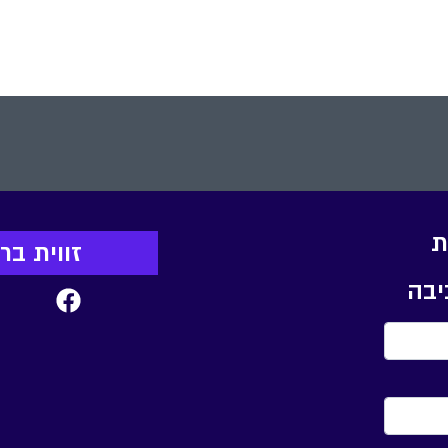
ת
זווית ב
יבה