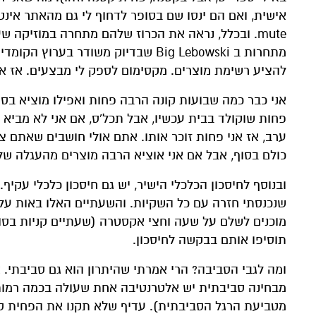
אישית, ואם הם ינסו שם בסופר לדחוף לי גם מהאתר אינ
מתחרות ב Big Lebowski שבדיוק משודר
להציע רשימת מוצרים. מקסימום לספק לי מבצעים. אז אני 
אני כבר כמה שבועות קונה הרבה פחות ואפילו מוציא בסופ
פחות שוקולד בבית עכשיו, אבל תכל'ס, אם אני לא מביא א
ערב, אז אני פחות זוכר אותו. אתם אולי חושבים שאתם 
כולם בסוף, אבל אם אני אוציא הרבה מוצרים מהעגלה של
ובנוסף לחיסכון הכלכלי הישיר, יש גם חיסכון כלכלי עקי
שנכנסתי חזרה עם כל השקיות. והשעתיים האלו באות על 
מוכנים לשלם על שעה וחצי אקסטרה (שעתיים קניות בסו
תוסיפו אותם בבקשה לחיסכון.
ומה לגבי הסביבה? הרי אמרתי שהיתרון הוא גם סביבתי. א
מבחינה סביבתית יש אלטרנטיבה אחת שעולה בכמה רמות 
מטביעת הרגל הסביבתית). עדיף שלא תקנו את הפחית ס