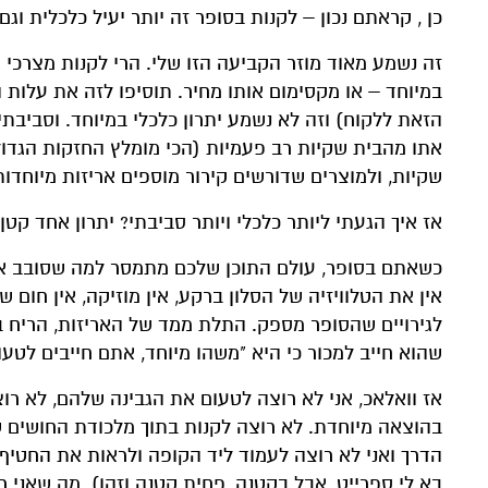
כן , קראתם נכון – לקנות בסופר זה יותר יעיל כלכלית וגם
זה נשמע מאוד מוזר הקביעה הזו שלי. הרי לקנות מצרכי מ
במיוחד – או מקסימום אותו מחיר. תוסיפו לזה את עלות ה
הזאת ללקוח) וזה לא נשמע יתרון כלכלי במיוחד. וסביבת
אתו מהבית שקיות רב פעמיות (הכי מומלץ החזקות הגדו
שקיות, ולמוצרים שדורשים קירור מוספים אריזות מיוחדות
אז איך הגעתי ליותר כלכלי ויותר סביבתי? יתרון אחד קטן
כשאתם בסופר, עולם התוכן שלכם מתמסר למה שסובב א
אין את הטלוויזיה של הסלון ברקע, אין מוזיקה, אין חום
לגירויים שהסופר מספק. התלת ממד של האריזות, הריח 
שהוא חייב למכור כי היא "משהו מיוחד, אתם חייבים לטעו
אז וואלאכ, אני לא רוצה לטעום את הגבינה שלהם, לא ר
בהוצאה מיוחדת. לא רוצה לקנות בתוך מלכודת החושים שי
הדרך ואני לא רוצה לעמוד ליד הקופה ולראות את החט
בא לי ספרייט, אבל בקטנה, פחית קטנה וזהו). מה שאני ר