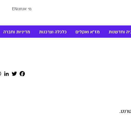
מי אנחנו
EN
יה וחדשנות
מז"א ואקלים
כלכלה וצרכנות
מדיניות וחברה
In
witter
Facebook
רנט.