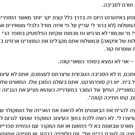
 תורם לסביבה.
זון באינטרנט היום זה בדרך כלל קצת יקר יותר מאשר הסופרים
משלוח (לא ברור לי עדיין על פי איזה מודל כלכלי משאירים א
י? מי שכמוני לא מרגיש נח מכמות שקיות הפלסטיק בסופר הרי 
לות של איקאה) ובמשלוח אתם מקבלים את המוצרים ארוזים בא
 שומרות קור.
 – אני לא נמצא בסופר כשאני קונה.
תכם, זו לא הסביבה הטבעית שיצרתם לעצמכם, אתם לא עיצב
 של בית. יש רק סופרמרקט. אתם בעולם התוכן שלו. החושים שלכ
במאפייה, החיוך של המוכר במעדנייה כשהוא מציע את הגבינה
ם, קחו חתיכה קטנה".
וצה להריח את הבאגטים ולא לראות את האריזה של השוקולד ש
צרו לי. לא רוצה ללכת בתוך העיצוב המוקפד שנועד לגרום לי
יף מארס שבאמת בא לי פתאום או את המקרר עם הפחית ספריי
וצה זה לשבת בבית שלי, עם טלוויזיה ברקע, או מוזיקה שמותא