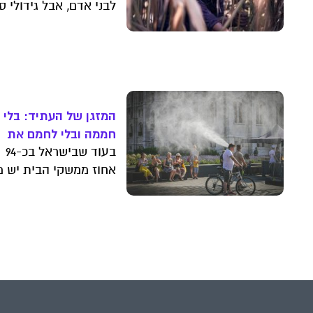
לבני אדם, אבל גידולי ס
מהווים כרבע מכלל מסת
התפוקה החקלאית
העולמית. פרופ' אלון שפ
מאוניברסיטת תל אביב
בודק איך ייראה העולם 
האנושות תפחית את
המזגן של העתיד: בלי ג
צריכת הסוכר שלה
חממה ובלי לחמם את
הרחוב
בעוד שבישראל בכ-94
אחוז ממשקי הבית יש מז
באירופה מדובר היום
בכ-20 אחוז בלבד; אך ג
החום הרבים מאלצים א
האירופים להתחיל להדב
את הקצב. איך זה עלול
להשפיע על הסביבה, ו
החלופות?