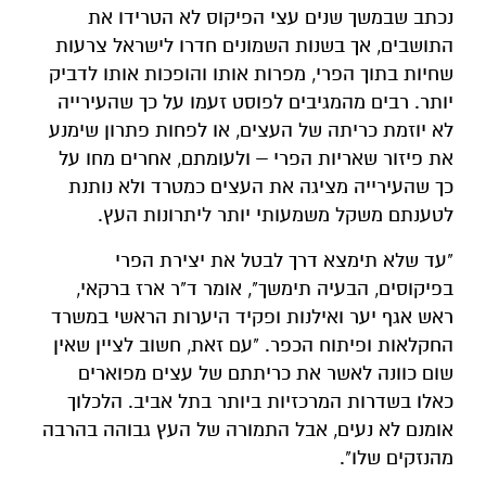
נכתב שבמשך שנים עצי הפיקוס לא הטרידו את
התושבים, אך בשנות השמונים חדרו לישראל צרעות
שחיות בתוך הפרי, מפרות אותו והופכות אותו לדביק
יותר. רבים מהמגיבים לפוסט זעמו על כך שהעירייה
לא יוזמת כריתה של העצים, או לפחות פתרון שימנע
את פיזור שאריות הפרי – ולעומתם, אחרים מחו על
כך שהעירייה מציגה את העצים כמטרד ולא נותנת
לטענתם משקל משמעותי יותר ליתרונות העץ.
"עד שלא תימצא דרך לבטל את יצירת הפרי
בפיקוסים, הבעיה תימשך", אומר ד"ר ארז ברקאי,
ראש אגף יער ואילנות ופקיד היערות הראשי במשרד
החקלאות ופיתוח הכפר. "עם זאת, חשוב לציין שאין
שום כוונה לאשר את כריתתם של עצים מפוארים
כאלו בשדרות המרכזיות ביותר בתל אביב. הלכלוך
אומנם לא נעים, אבל התמורה של העץ גבוהה בהרבה
מהנזקים שלו".