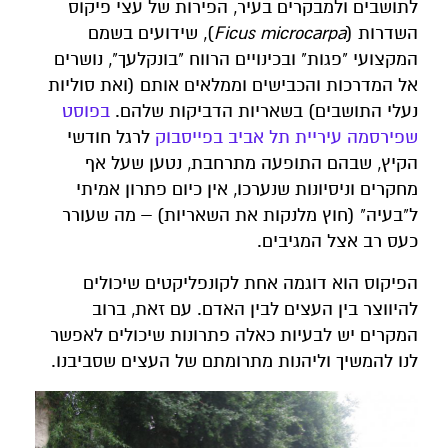
לתושבים ולמבקרים בעיר, הפירות של עצי פיקוס
השדרות (
Ficus microcarpa
), שידועים בשמם
המקצועי "פגות" ובכינויים הרווח "בונקלעך", נושרים
אל המדרכות והכבישים וממלאים אותם (ואת סוליות
נעלי התושבים) בשאריות הדביקות שלהם.
בפוסט
שפירסמה עיריית תל אביב בפייסבוק
לרגל חודשי
הקיץ, שבהם התופעה מתרחבת, נטען שעל אף
מחקרים וניסיונות שנערכו, אין כיום פתרון אמיתי
ל"בעיה" (חוץ מלנקות את השאריות) – מה שעורר
כעס רב אצל המגיבים.
הפיקוס הוא דוגמה אחת לקונפליקטים שיכולים
להיווצר בין העצים לבין האדם. עם זאת, ברוב
המקרים יש לבעיות כאלה פתרונות שיכולים לאפשר
לנו להמשיך וליהנות מתרומתם של העצים שסביבנו.