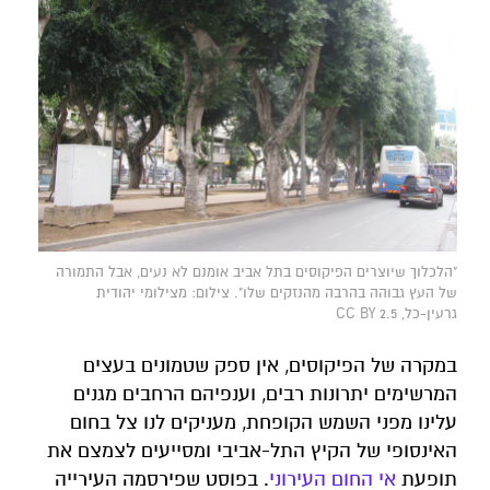
"הלכלוך שיוצרים הפיקוסים בתל אביב אומנם לא נעים, אבל התמורה
של העץ גבוהה בהרבה מהנזקים שלו". צילום: מצילומי יהודית
גרעין-כל, CC BY 2.5
במקרה של הפיקוסים, אין ספק שטמונים בעצים
המרשימים יתרונות רבים, וענפיהם הרחבים מגנים
עלינו מפני השמש הקופחת, מעניקים לנו צל בחום
האינסופי של הקיץ התל-אביבי ומסייעים לצמצם את
תופעת
אי החום העירוני
. בפוסט שפירסמה העירייה