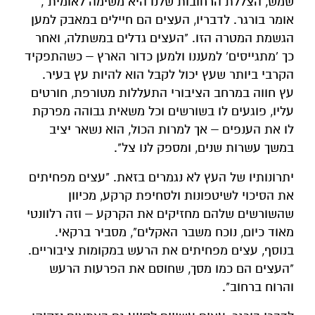
שמש, הצללת הרחובות שלנו היא משימה לאומית",
אומר בורגר. לדבריו, העצים הם חיילים במאבק למען
הגשמת המטרה הזו. "העצים גדלים במשתלה, ואחר
כך 'מתגייסים' למעננו ולמען כדור הארץ – כשהתפקיד
הקרבי ביותר שעץ יכול לקבל הוא להיות עץ בעיר.
עץ חווה במרחב הציבורי התעללות מטורפת, חורטים
עליו, פוגעים לו בשורשים וכל משאית גבוהה מפרקת
לו את הענפים – אך למרות הכול, הוא נשאר יציב
במשך עשרות שנים, ומספק לנו צל".
יתרונותיו של העץ לא נגמרים בזאת. "עצים מפחיתים
את הסיכוי לשיטפונות ולסחיפת קרקע, מכיוון
שהשורשים שלהם מחזיקים את הקרקע – וזה רלוונטי
מאוד כיום, נוכח משבר האקלים", מסביר ברקאי.
בנוסף, עצים מפחיתים את הרעש במקומות ציבוריים.
"העצים הם כמו מסך, שחוסם את הפרעות הרעש
והרוח ברחוב".